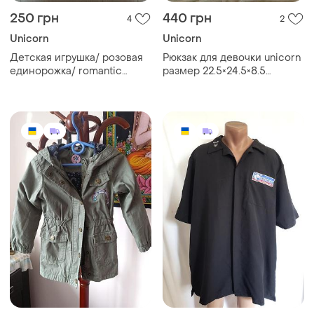
250 грн
440 грн
4
2
Unicorn
Unicorn
Детская игрушка/ розовая
Рюкзак для девочки unicorn
единорожка/ romantic
размер 22.5×24.5×8.5
merry
розовый original