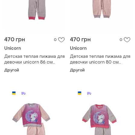
470 грн
470 грн
0
0
Unicorn
Unicorn
Детская теплая пижама для
Детская теплая пижама для
девочки unicorn 86 см
девочки unicorn 80 см
сиреневая (25100415)
светло-розовая (25100414)
Другой
Другой