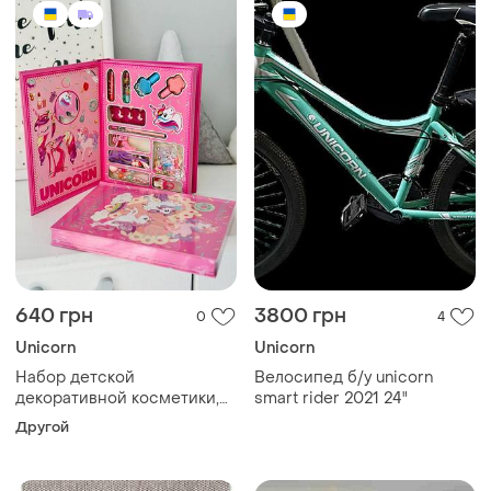
640 грн
3800 грн
0
4
Unicorn
Unicorn
Набор детской
Велосипед б/у unicorn
декоративной косметики,
smart rider 2021 24"
косметика для детей в
Другой
коробке, косметика для
девушек + аксессуары