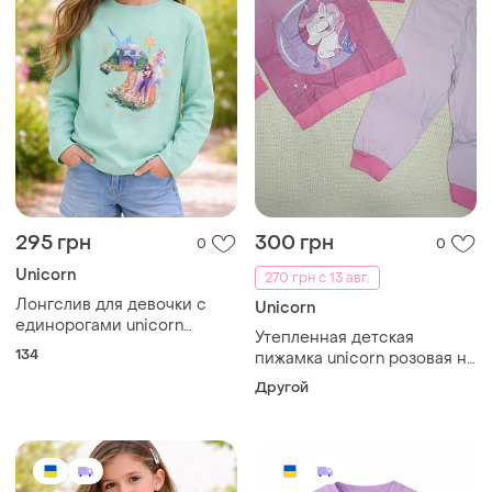
295 грн
300 грн
0
0
Unicorn
270 грн с 13 авг.
Лонгслив для девочки с
Unicorn
единорогами unicorn
Утепленная детская
academy футболка с
134
пижамка unicorn розовая на
длинным рукавом
рост 86 см.
хлопковая бирюзовая 134-
Другой
140