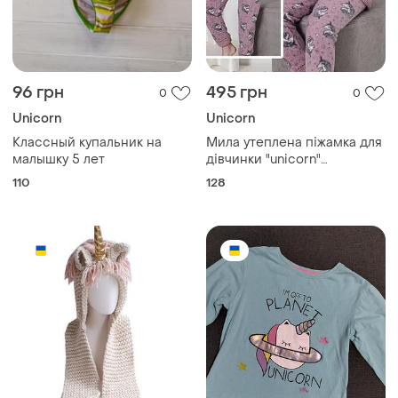
96 грн
495 грн
0
0
Unicorn
Unicorn
Классный купальник на
Мила утеплена піжамка для
малышку 5 лет
дівчинки "unicorn"
minimoon.
110
128