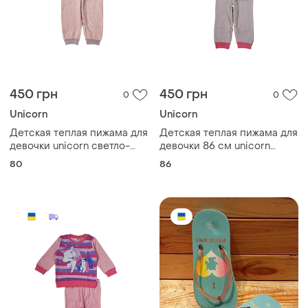
450 грн
450 грн
0
0
Unicorn
Unicorn
Детская теплая пижама для
Детская теплая пижама для
девочки unicorn светло-
девочки 86 см unicorn
розовая (25100414)
сиреневая (25100415)
80
86