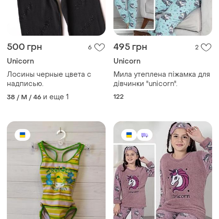
500 грн
495 грн
6
2
Unicorn
Unicorn
Лосины черные цвета с
Мила утеплена піжамка для
надписью.
дівчинки "unicorn".
и еще
1
122
38 / M / 46