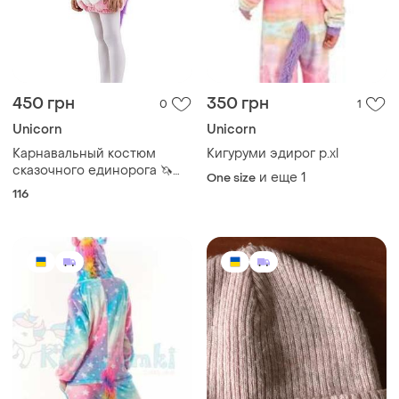
450 грн
350 грн
0
1
Unicorn
Unicorn
Карнавальный костюм
Кигуруми эдирог p.xl
сказочного единорога 🦄
и еще
1
One size
плюшевый боди с
116
объёмной головой и
крыльями