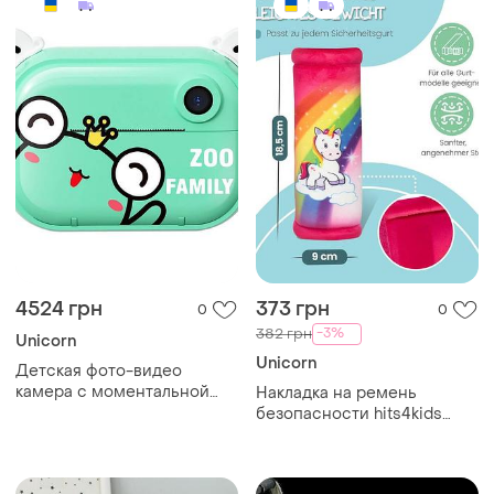
4524 грн
373 грн
0
0
-3%
382 грн
Unicorn
Unicorn
Детская фото-видео
камера с моментальной
Накладка на ремень
печатью zoo wifi (zy-c3 pro)
безопасности hits4kids
unicorn для детей