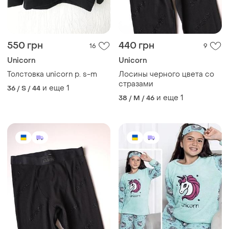
550 грн
440 грн
16
9
Unicorn
Unicorn
Толстовка unicorn p. s-m
Лосины черного цвета со
стразами
и еще
1
36 / S / 44
и еще
1
38 / M / 46