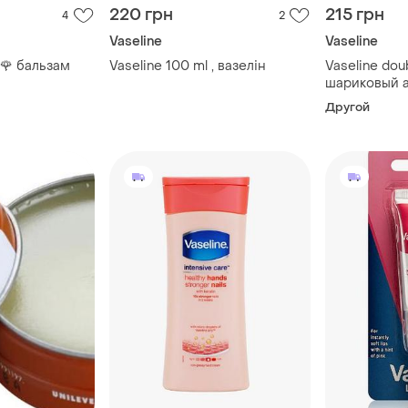
220 грн
215 грн
4
2
Vaseline
Vaseline
e 🌹 бальзам
Vaseline 100 ml , вазелін
Vaseline doub
шариковый 
против белы
Другой