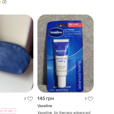
(2)
145 грн
2
3
Vaseline
о 10 авг.
Vaseline, lip therapy advanced