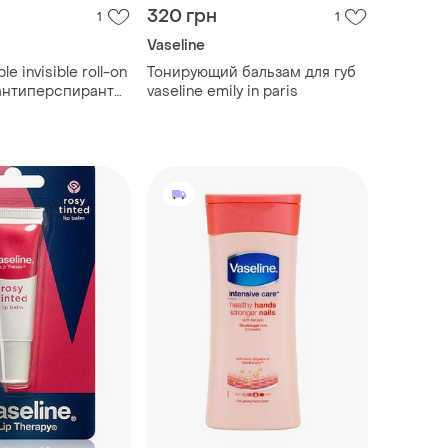
320 грн
1
1
Vaseline
le invisible roll-on
Тонирующий бальзам для губ
антиперспирант
vaseline emily in paris
х и желтых пятен