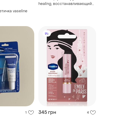
healing, восстанавливающий
бальзам для губ, 10 г
тичка vaseline
345 грн
1
4