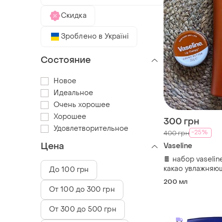
Скидка
Зроблено в Україні
Состояние
Новое
Идеальное
Очень хорошее
Хорошее
300 грн
Удовлетворительное
-25%
400 грн
Цена
Vaseline
🍫 набор vaseli
какао увлажняю
До 100 грн
для тела + бальз
200 мл
От 100 до 300 грн
От 300 до 500 грн