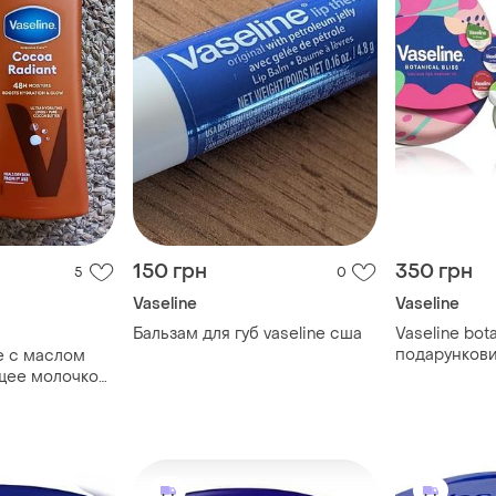
150 грн
350 грн
5
0
Vaseline
Vaseline
Бальзам для губ vaseline сша
Vaseline bota
подарункови
ne с маслом
щее молочко
ам для губ