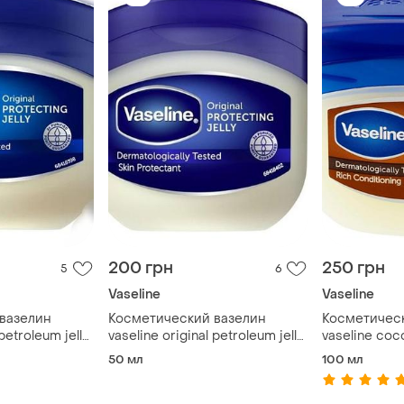
200 грн
250 грн
5
6
Vaseline
Vaseline
вазелин
Косметический вазелин
Косметичес
petroleum jelly,
vaseline original petroleum jelly,
vaseline coc
50 мл
moisturising 
50 мл
100 мл
conditioning