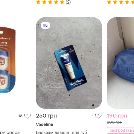
(2)
250 грн
190 грн
18
1
200 грн
Vaseline
распродажа д
apy, cocoa
Бальзам вазелін для губ