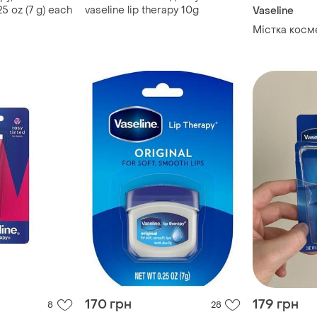
25 oz (7 g) each
vaseline lip therapy 10g
Vaseline
Містка косме
170 грн
179 грн
8
28