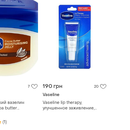
190 грн
7
20
Vaseline
кий вазелин
Vaseline lip therapy,
oa butter
улучшенное заживление,
jellyout
средство для губ, 10 г
, 100 мл
(1)