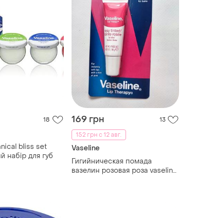
169 грн
18
13
152 грн с 12 авг.
nical bliss set
Vaseline
й набір для губ
Гигийническая помада
вазелин розовая роза vaseline
vaseline для губ гигийничка
бальзам маска блеск розовый
liptube rosy therapy lip