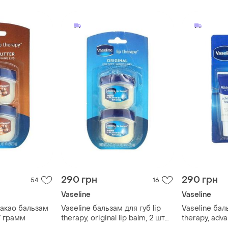
290 грн
290 грн
54
16
Vaseline
Vaseline
какао бальзам
Vaseline бальзам для губ lip
Vaseline баль
7 грамм
therapy, original lip balm, 2 шт
therapy, adva
по 7 грамм
tubes,по (