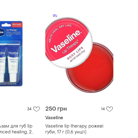
250 грн
34
14
Vaseline
зам для губ lip
Vaseline lip therapy, рожеві
nced healing, 2
губи, 17 г (0,6 унції)
10 g)