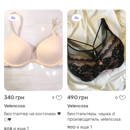
340 грн
490 грн
9
0
Velencosa
Velencosa
Бюстгалтер на косточках 🖤
Бюстгальтеры. чашка d.
производитель velencosa.
🌕🖤
и еще
1
90D
и еще
1
80B