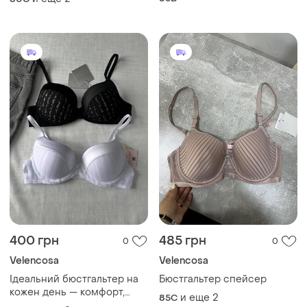
400 грн
485 грн
0
0
Velencosa
Velencosa
Ідеальний бюстгальтер на
Бюстгальтер спейсер
кожен день — комфорт,
и еще
2
85C
форма і стиль в одному