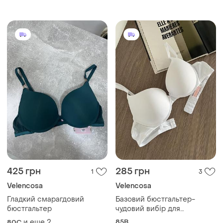
425 грн
285 грн
1
3
Velencosa
Velencosa
Гладкий смарагдовий
Базовий бюстгальтер-
бюстгальтер
чудовий вибір для
щоденного носіння!
и еще
2
85B
80C