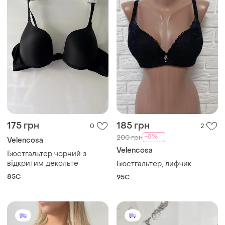
175 грн
185 грн
0
2
-8%
200 грн
Velencosa
Velencosa
Бюстгальтер чорний з
відкритим декольте
Бюстгальтер, лифчик
85C
95C