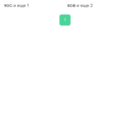
черный (vc6072blcc)
и еще
1
и еще
2
90C
80B
1