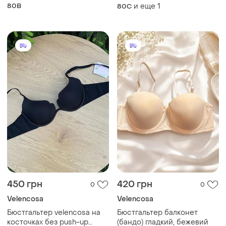
черный (vc6111blcb)
80B
и еще
1
80C
450 грн
420 грн
0
0
Velencosa
Velencosa
Бюстгальтер velencosa на
Бюстгальтер балконет
косточках без push-up
(бандо) гладкий, бежевий