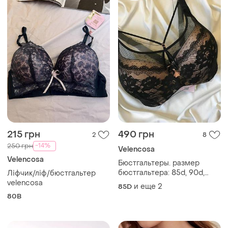
215 грн
490 грн
2
8
-14%
250 грн
Velencosa
Velencosa
Бюстгальтеры. размер
бюстгальтера: 85d, 90d,
Ліфчик/ліф/бюстгальтер
95d. производитель
velencosa
и еще
2
85D
velencosa.
80B