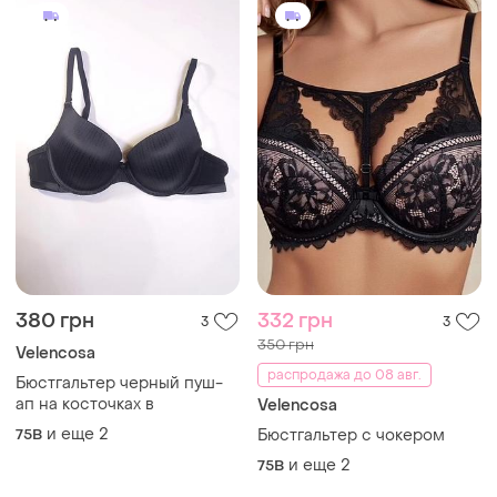
380 грн
332 грн
3
3
350 грн
Velencosa
распродажа до 08 авг.
Бюстгальтер черный пуш-
ап на косточках в
Velencosa
и еще
2
75B
Бюстгальтер с чокером
и еще
2
75B