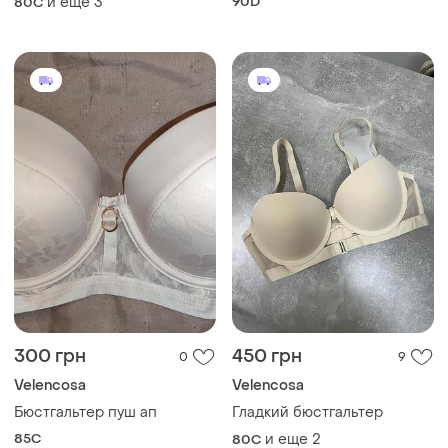
и еще
3
90D
80C
300 грн
450 грн
0
9
Velencosa
Velencosa
Бюстгальтер пуш ап
Гладкий бюстгальтер
85C
и еще
2
80C