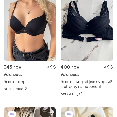
345 грн
400 грн
4
4
Velencosa
Velencosa
Бюстгалтер
Бюстгальтер ліфчик чорний
в сіточку на поролоні
и еще
2
80C
и еще
1
85C