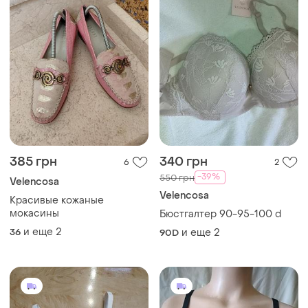
385 грн
340 грн
6
2
-39%
550 грн
Velencosa
Velencosa
Красивые кожаные
мокасины
Бюстгалтер 90-95-100 d
и еще
2
36
и еще
2
90D