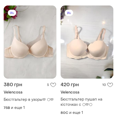
380 грн
420 грн
5
10
Velencosa
Velencosa
Бюстгальтер пушап на
Бюстгальтер в узоры🫶 🌕🫶
кісточках с 🌕🫶🌕
и еще
1
75B
и еще
1
80C