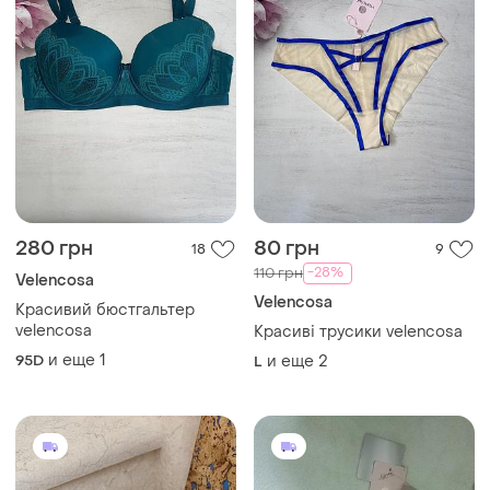
280 грн
80 грн
18
9
-28%
110 грн
Velencosa
Velencosa
Красивий бюстгальтер
velencosa
Красиві трусики velencosa
и еще
1
95D
и еще
2
L