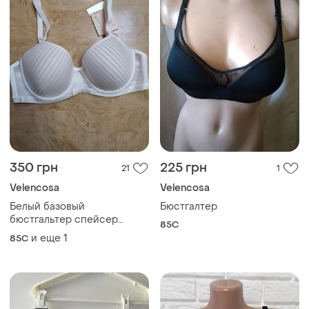
350 грн
225 грн
21
1
Velencosa
Velencosa
Белый базовый
Бюстгалтер
бюстгальтер спейсер
85C
velencosa
и еще
1
85C