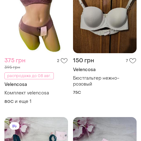
375 грн
150 грн
2
7
395 грн
Velencosa
распродажа до 08 авг.
Бюстгальтер нежно-
розовый
Velencosa
75C
Комплект velencosa
и еще
1
80C