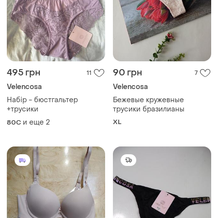
495 грн
90 грн
11
7
Velencosa
Velencosa
Набір - бюстгальтер
Бежевые кружевные
+трусики
трусики бразилианы
и еще
2
XL
80C