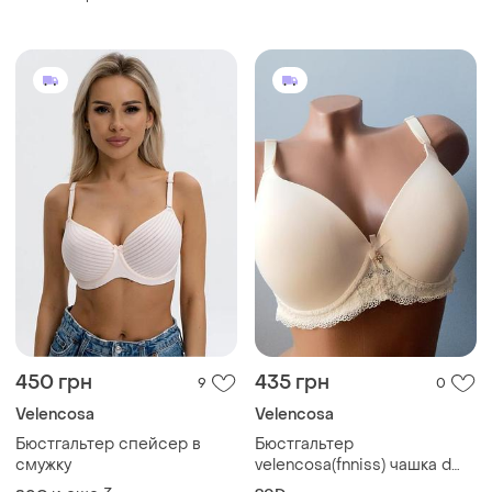
450 грн
435 грн
9
0
Velencosa
Velencosa
Бюстгальтер спейсер в
Бюстгальтер
смужку
velencosa(fnniss) чашка d
бежевий