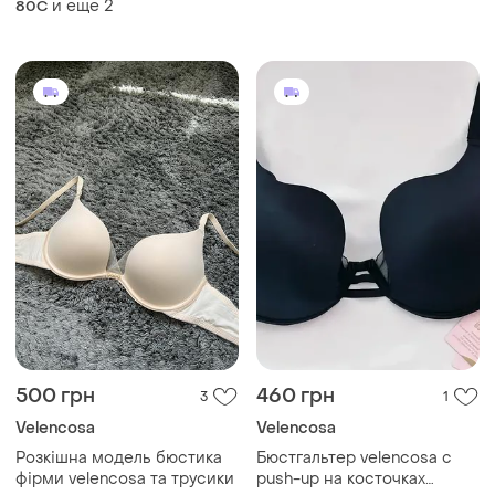
и еще
2
80C
500 грн
460 грн
3
1
Velencosa
Velencosa
Розкішна модель бюстика
Бюстгальтер velencosa с
фірми velencosa та трусики
push-up на косточках