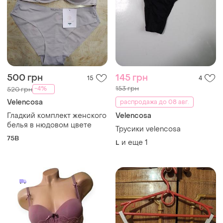
500 грн
145 грн
15
4
153 грн
-4%
520 грн
Velencosa
распродажа до 08 авг.
Гладкий комплект женского
Velencosa
белья в нюдовом цвете
Трусики velencosa
75B
и еще
1
L