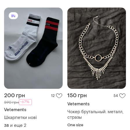
200 грн
150 грн
12
54
-67%
590 грн
Vetements
Vetements
Чокер брутальный. металл,
стразы
Шкарпетки нові
One size
и еще
2
38