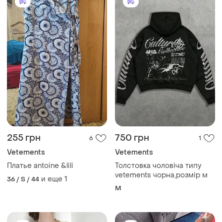
255 грн
750 грн
6
1
Vetements
Vetements
Платье antoine &lili
Толстовка чоловіча типу
vetements чорна,розмір м
и еще
1
36 / S / 44
M