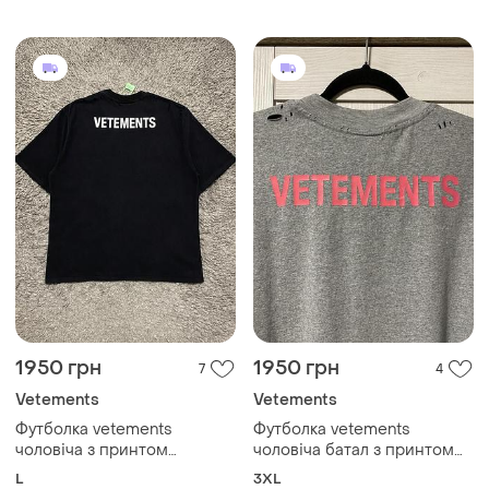
1950 грн
1950 грн
7
4
Vetements
Vetements
Футболка vetements
Футболка vetements
чоловіча з принтом
чоловіча батал з принтом
оверсайз унісекс з дірками
оверсайз унісекс з дірками
L
3XL