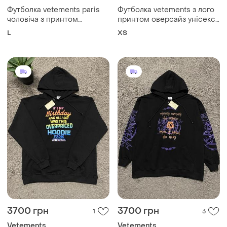
Футболка vetements paris
Футболка vetements з лого
чоловіча з принтом
принтом оверсайз унісекс
оверсайз made in portugal
made in portugal
L
ХS
3700 грн
3700 грн
1
3
Vetements
Vetements