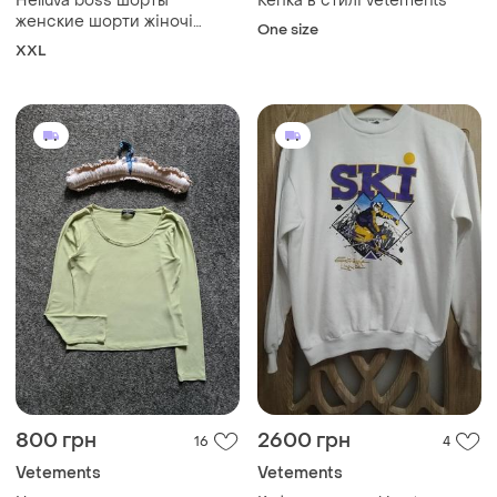
Helluva boss шорты
Кепка в стилі vetements
женские шорти жіночі
One size
аніме
XXL
800 грн
2600 грн
16
4
Vetements
Vetements