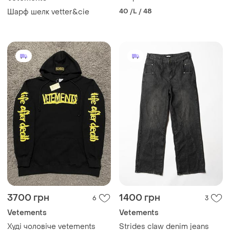
білий made in portugal
40 /L / 48
Шарф шелк vetter&cie
3700 грн
1400 грн
6
3
Vetements
Vetements
Худі чоловічe vetements
Strides claw denim jeans