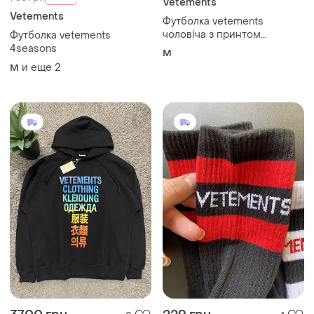
Vetements
Vetements
Футболка vetements
чоловіча з принтом
Футболка vetements
оверсайз made in portugal
4seasons
M
и еще
2
M