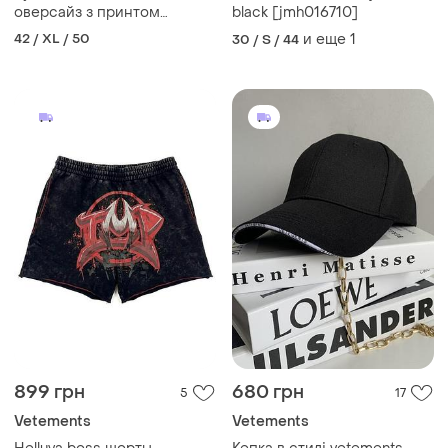
оверсайз з принтом
black [jmh016710]
чорний made in portugal
42 / XL / 50
и еще
1
30 / S / 44
899 грн
680 грн
5
17
Vetements
Vetements