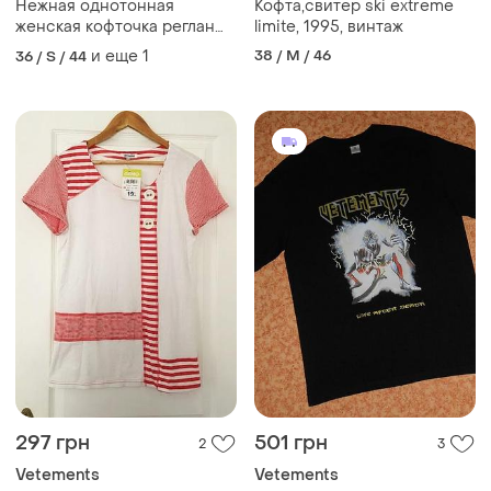
Нежная однотонная
Кофта,свитер ski extreme
женская кофточка реглан
limite, 1995, винтаж
водолазка лонгслив от
и еще
1
38 / M / 46
36 / S / 44
vetements zurich
297 грн
501 грн
2
3
Vetements
Vetements