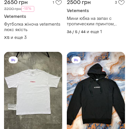
2650 грн
2500 грн
1
3
-18%
3200 грн
Vetements
Vetements
Мини юбка на запах с
тропическим принтом,
Футболка жіноча vetements
vetements boutique,
люкс якість
и еще
1
36 / S / 44
искусственная кожа
и еще
3
ХS