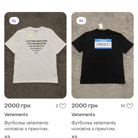
2000 грн
2000 грн
2
10
Vetements
Vetements
Футболка vetements
Футболка vetements
чоловіча з принтом
чоловіча з принтом
оверсайз унісекс made in
оверсайз made in portugal
XS
XS