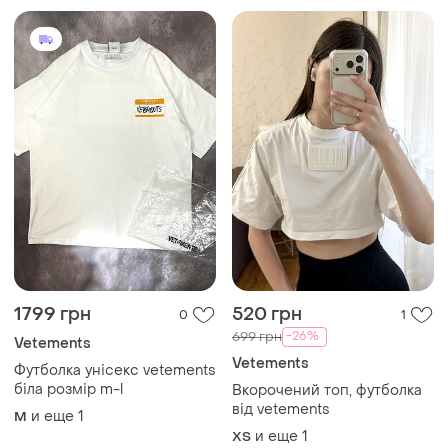
1799 грн
520 грн
0
1
-26%
699 грн
Vetements
Vetements
Футболка унісекс vetements
біла розмір m-l
Вкорочений топ, футболка
від vetements
и еще
1
M
и еще
1
ХS