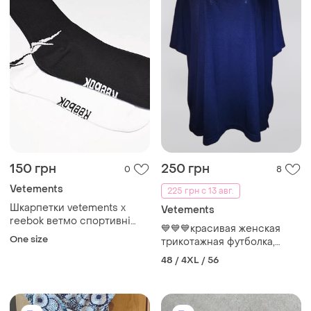
150 грн
250 грн
0
8
Vetements
225 грн с 13 авг.
Шкарпетки vetements x
Vetements
reebok ветмо спортивні
💙💙💙красивая женская
носки
One size
трикотажная футболка,
блузка со стразами made in
48 / 4XL / 56
vietnam💙💙💙