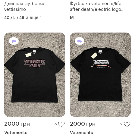
Длинная футболка
Футболка vetements/life
vettissimo
after death/electric logo
heavy metal
и еще
1
M
40 / L / 48
2000 грн
2000 грн
3
2
Vetements
Vetements