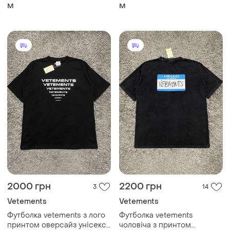
оверсайз made in portugal
оверсайз унісекс
M
M
2000 грн
2200 грн
3
14
Vetements
Vetements
Футболка vetements з лого
Футболка vetements
принтом оверсайз унісекс
чоловіча з принтом