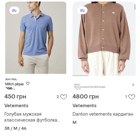
450 грн
4800 грн
2
1
Vetements
Vetements
Голубая мужская
Danton vetements кардиган
классическая футболка
M
поло jean paul vetements de
38 / M / 46
qualite 100% хлопок м