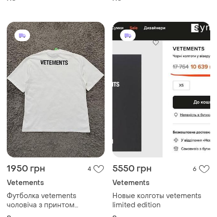
portugal
1950 грн
5550 грн
4
6
Vetements
Vetements
Футболка vetements
Новые колготы vetements
чоловіча з принтом
limited edition
оверсайз унісекс з дірками