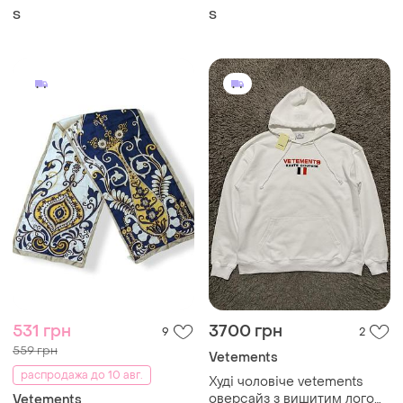
made in portugal
оверсайз унісекс made in
S
S
portugal
531 грн
3700 грн
9
2
559 грн
Vetements
распродажа до 10 авг.
Худі чоловічe vetements
оверсайз з вишитим лого
Vetements