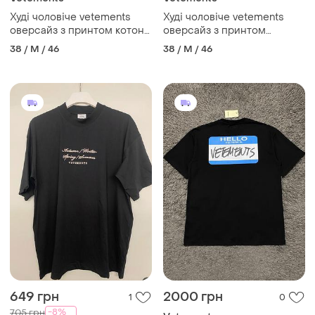
Худі чоловічe vetements
Худі чоловічe vetements
оверсайз з принтом котон
оверсайз з принтом
чорний made in portugal
чорний made in portugal
38 / M / 46
38 / M / 46
649 грн
2000 грн
1
0
-8%
705 грн