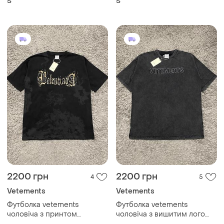
S
S
2200 грн
2200 грн
4
5
Vetements
Vetements
Футболка vetements
Футболка vetements
чоловіча з принтом
чоловіча з вишитим лого
оверсайз made in portugal
оверсайз made in portugal