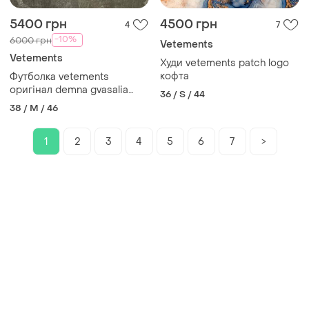
5400 грн
4500 грн
4
7
-10%
6000 грн
Vetements
Vetements
Худи vetements patch logo
кофта
Футболка vetements
оригінал demna gvasalia
36 / S / 44
біла оверсайз ветеменс m
38 / M / 46
1
2
3
4
5
6
7
>