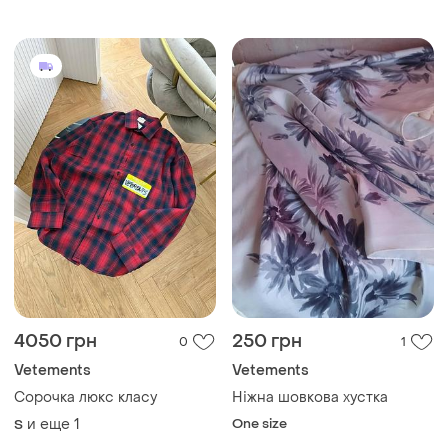
4050 грн
250 грн
0
1
Vetements
Vetements
Сорочка люкс класу
Ніжна шовкова хустка
и еще
1
One size
S