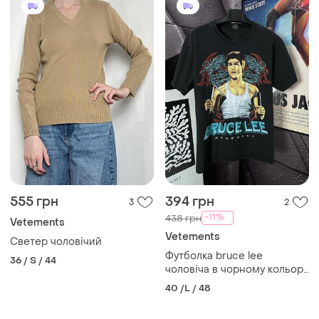
555 грн
394 грн
3
2
-11%
438 грн
Vetements
Vetements
Светер чоловічий
Футболка bruce lee
36 / S / 44
чоловіча в чорному кольорі
розмір l
40 /L / 48