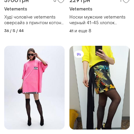
3700 грн
229 грн
0
1
Vetements
Vetements
Худі чоловічe vetements
Носки мужские vetements
оверсайз з принтом котон
черный 41-45 хлопок
чорний made in portugal
распродаж!
36 / S / 44
и еще
8
41