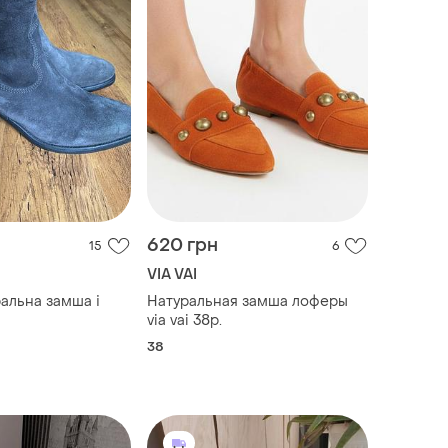
620 грн
15
6
VIA VAI
ральна замша і
Натуральная замша лоферы
via vai 38р.
38