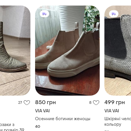
850 грн
499 грн
27
8
VIA VAI
VIA VAI
Осенние ботинки женоцы
Шкіряні челс
кольору
озаки з
40
м розмір 39