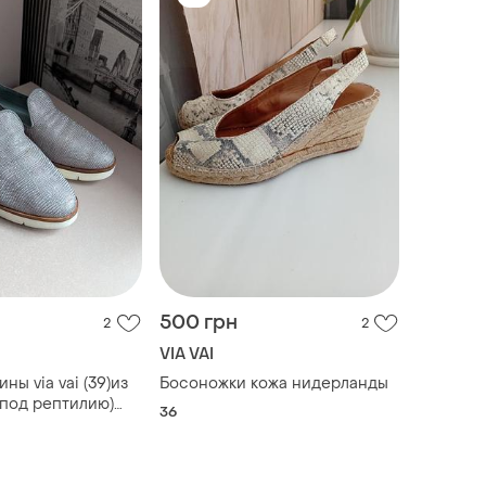
500 грн
2
2
VIA VAI
ны via vai (39)из
Босоножки кожа нидерланды
(под рептилию)
36
игинал женские