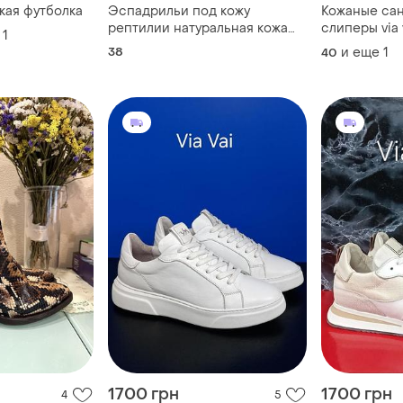
кая футболка
Эспадрильи под кожу
Кожаные са
рептилии натуральная кожа
слиперы via 
1
via vaivai
38
и еще
1
40
1700 грн
1700 грн
4
5