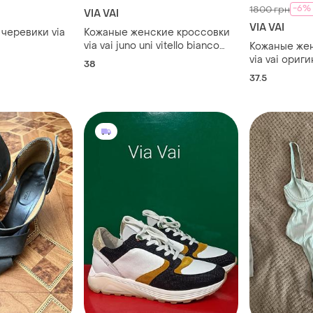
-6%
1800 грн
VIA VAI
VIA VAI
 черевики via
Кожаные женские кроссовки
via vai juno uni vitello bianco
Кожаные же
оригинал
via vai ориг
38
37.5