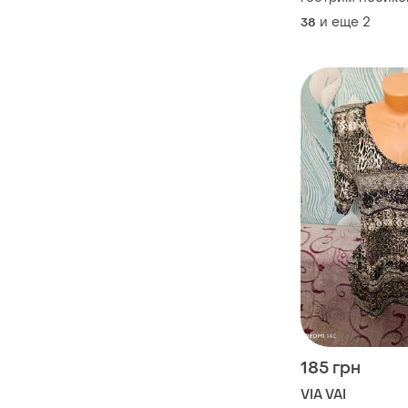
и еще
2
38
185 грн
VIA VAI