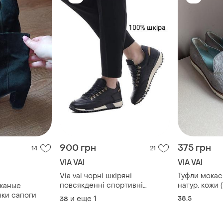
900 грн
375 грн
14
21
VIA VAI
VIA VAI
Via vai чорні шкіряні
Туфли мокаси
повсякденні спортивні
натур. кожи 
жаные
кросівки кеди натуральна
женские ор
ки сапоги
и еще
1
38.5
38
шкіра р. 35.5-39
итальялия