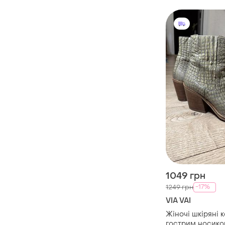
1049 грн
-17%
1249 грн
VIA VAI
Жіночі шкіряні к
гострим носико