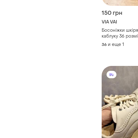
150 грн
VIA VAI
Босоніжки шкіря
каблуку 36 розм
и еще
1
36