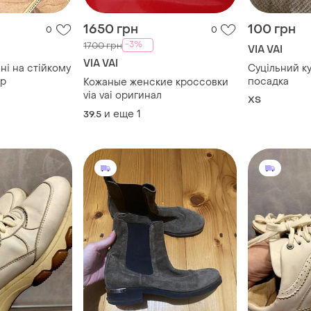
1650 грн
100 грн
0
0
-3%
1700 грн
VIA VAI
VIA VAI
ні на стійкому
Суцільний купальник висока
ір
посадка
Кожаные женские кроссовки
via vai оригинал
ХS
и еще
1
39.5