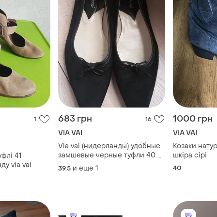
683 грн
1000 грн
1
16
VIA VAI
VIA VAI
Via vai (нидерланды) удобные
Козаки нату
замшевые черные туфли 40 р.
шкіра сірі
уфлі 41
(26,2см)
ду via vai
и еще
1
40
39.5