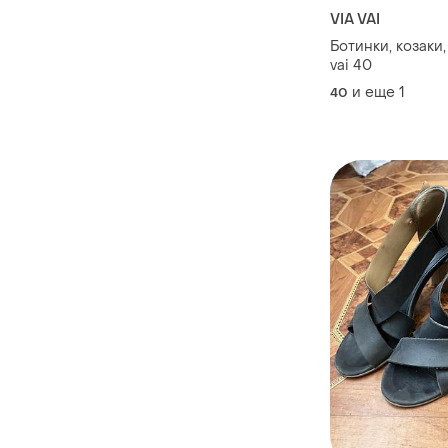
VIA VAI
Ботинки, козаки,
vai 40
и еще
1
40