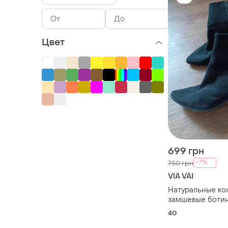
Цвет
699 грн
-7%
750 грн
VIA VAI
Натуральные ко
замшевые ботин
40