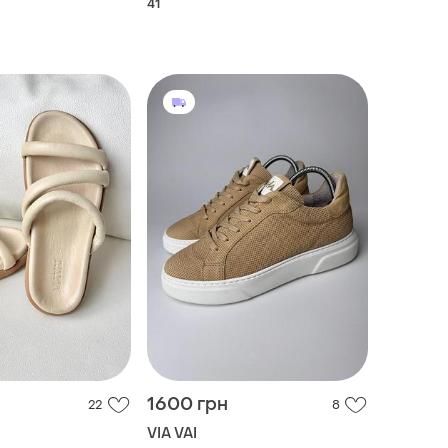
41
1600 грн
22
8
VIA VAI