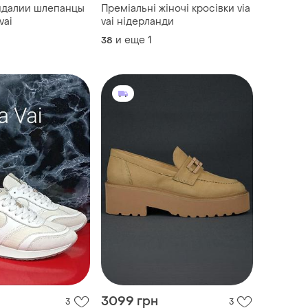
ндалии шлепанцы
Преміальні жіночі кросівки via
vai
vai нідерланди
и еще
1
38
3099 грн
3
3