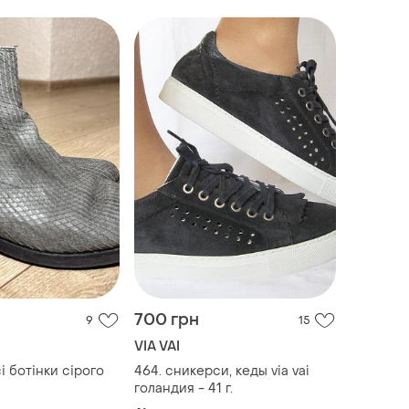
700 грн
9
15
VIA VAI
і ботінки сірого
464. сникерси, кеды via vai
голандия - 41 г.