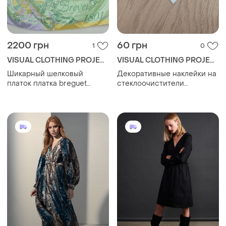
2200 грн
60 грн
1
0
VISUAL CLOTHING PROJECT
VISUAL CLOTHING PROJECT
Шикарный шелковый
Декоративные наклейки на
платок платка breguet
стеклоочистители
depuis 1775 silk scarf carre
автомобиля ssangyong 5x1
90 tourbillon invention
cм 2 шт