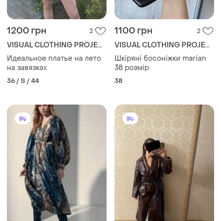
1200 грн
1100 грн
2
2
VISUAL CLOTHING PROJECT
VISUAL CLOTHING PROJECT
Идеальное платье на лето
Шкіряні босоніжки marian
на завязках
38 розмір
36 / S / 44
38