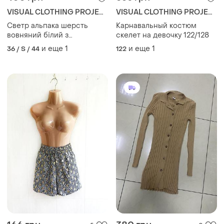
VISUAL CLOTHING PROJECT
VISUAL CLOTHING PROJECT
Светр альпака шерсть
Карнавальный костюм
вовняний білий з
скелет на девочку 122/128
обʼємними рукавами
и еще
1
и еще
1
36 / S / 44
122