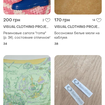
200 грн
170 грн
2
14
VISUAL CLOTHING PROJECT
VISUAL CLOTHING PROJECT
Резиновые сапоги "roma"
Босоножки белые мюли на
(р. 34). состояние отличное!
каблуке.
34
38