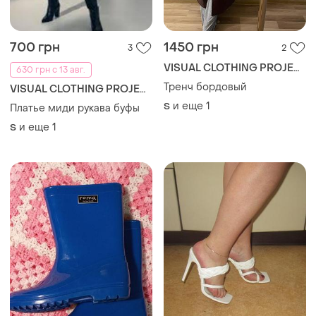
700 грн
1450 грн
3
2
VISUAL CLOTHING PROJECT
630 грн с 13 авг.
Тренч бордовый
VISUAL CLOTHING PROJECT
и еще
1
S
Платье миди рукава буфы
и еще
1
S