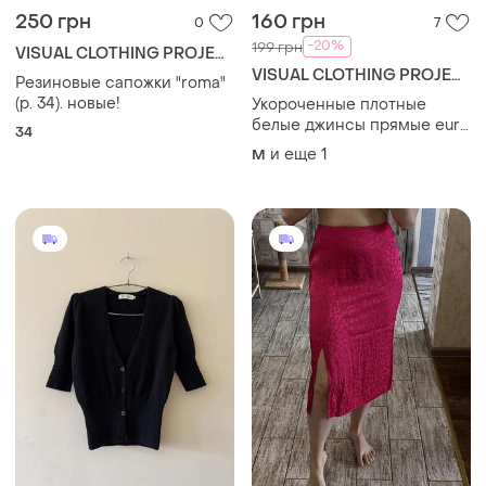
250 грн
160 грн
0
7
-20%
199 грн
VISUAL CLOTHING PROJECT
VISUAL CLOTHING PROJECT
Резиновые сапожки "roma"
(р. 34). новые!
Укороченные плотные
белые джинсы прямые eur
34
40 р.97 12 р. visual clothing
и еще
1
M
project высокая посадка