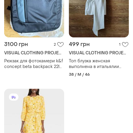
3100 грн
499 грн
2
1
VISUAL CLOTHING PROJECT
VISUAL CLOTHING PROJECT
Рюкзак для фотокамери k&f
Топ блузка женская
concept beta backpack 22l
выполнена в итальялии
black
люкс сегмент himon's luxury
38 / M / 46