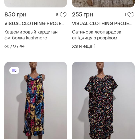
850 грн
255 грн
8
1
VISUAL CLOTHING PROJECT
VISUAL CLOTHING PROJECT
Кашемировый кардиган
Сатинова леопардова
футболка kashmere
спідниця з розрізом
36 / S / 44
и еще
1
ХS