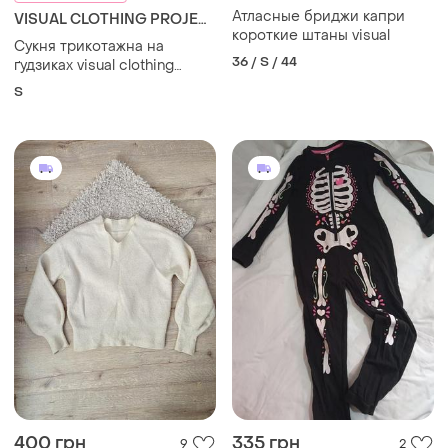
Атласные бриджи капри
VISUAL CLOTHING PROJECT
короткие штаны visual
Сукня трикотажна на
36 / S / 44
ґудзиках visual clothing
project s
S
400 грн
335 грн
9
2