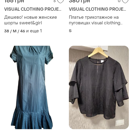
166 грн
380 грн
5
0
VISUAL CLOTHING PROJECT
VISUAL CLOTHING PROJECT
Дешево! новые женские
Платье трикотажное на
шорты sweet&girl
пуговицах visual clothing
project s
и еще
1
S
38 / M / 46