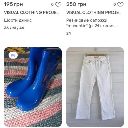
195 грн
250 грн
0
0
VISUAL CLOTHING PROJECT
VISUAL CLOTHING PROJECT
Шорти джинс
Резиновые сапожки
"munchkin" (р. 24). кения.
38 / M / 46
состояние отличное!
24