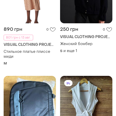
890 грн
250 грн
0
0
VISUAL CLOTHING PROJECT
801 грн с 13 авг.
Женский бомбер
VISUAL CLOTHING PROJECT
и еще
1
S
Стильное платье плиссе
миди
M