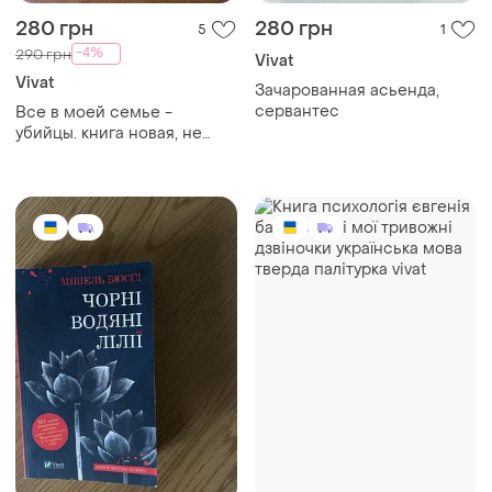
280 грн
280 грн
5
1
-4%
290 грн
Vivat
Vivat
Зачарованная асьенда,
сервантес
Все в моей семье -
убийцы. книга новая, не
читаемая