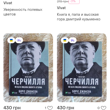
-3%
215 грн
Vivat
Vivat
Уверенность полевых
цветов
Книга я, папа и высокая
гора дмитрий кузьменко
430 грн
430 грн
1
0