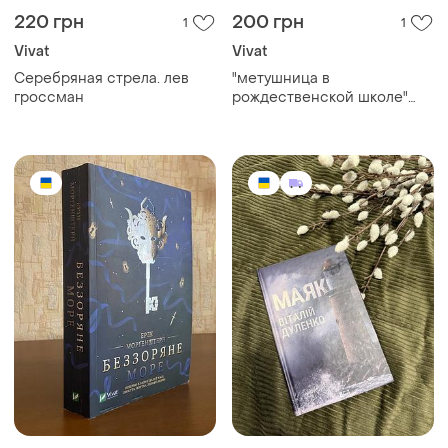
220 грн
200 грн
1
1
Vivat
Vivat
Серебряная стрела. лев
"метушница в
гроссман
рождественской школе"
мириадах манн.