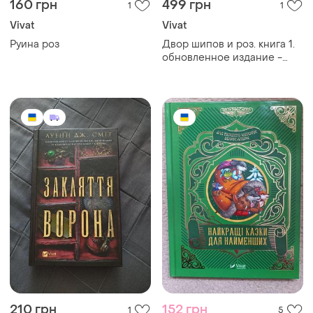
160 грн
499 грн
1
1
Vivat
Vivat
Руина роз
Двор шипов и роз. книга 1.
обновленное издание -
сара дж.маас
210 грн
152 грн
1
5