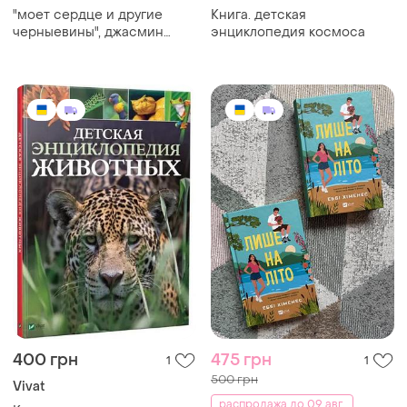
"моет сердце и другие
Книга. детская
черныевины", джасмин
энциклопедия космоса
варга
400 грн
475 грн
1
1
500 грн
Vivat
распродажа до 09 авг.