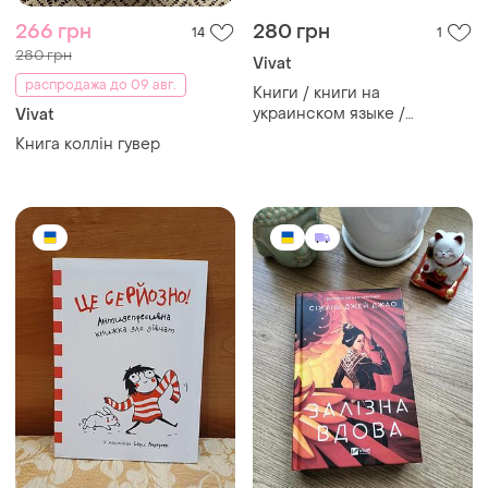
266 грн
280 грн
14
1
280 грн
Vivat
распродажа до 09 авг.
Книги / книги на
украинском языке /
Vivat
железный генерал: уроки
Книга коллін гувер
человечности / людмила
долгоновская / залажный /
генерал зажигательный