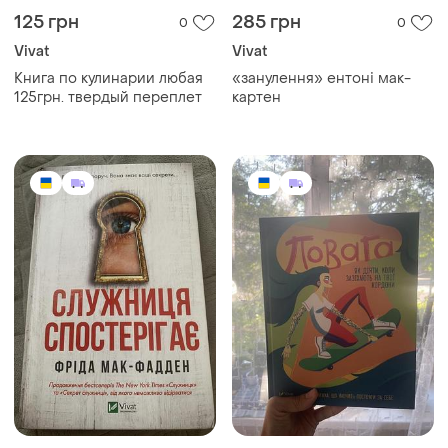
125 грн
285 грн
0
0
Vivat
Vivat
Книга по кулинарии любая
«занулення» ентоні мак-
125грн. твердый переплет
картен