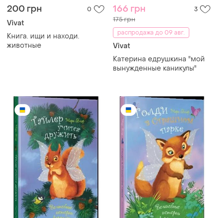
200 грн
166 грн
0
3
175 грн
Vivat
распродажа до 09 авг.
Книга. ищи и находи.
животные
Vivat
Катерина едрушкина "мой
вынужденные каникулы"