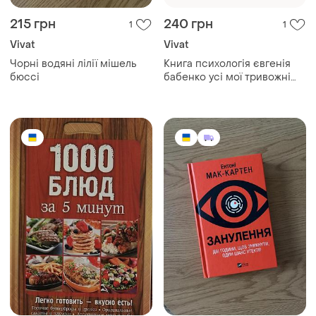
215 грн
240 грн
1
1
Vivat
Vivat
Чорні водяні лілії мішель
Книга психологія євгенія
бюссі
бабенко усі мої тривожні
дзвіночки українська мова
тверда палітурка vivat