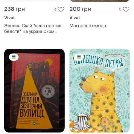
238 грн
200 грн
3
0
Vivat
Vivat
Эвелин Скай "дева против
Мої перші емоції
бедств", на украинском
языке, твердая обложка,
издательство vivat