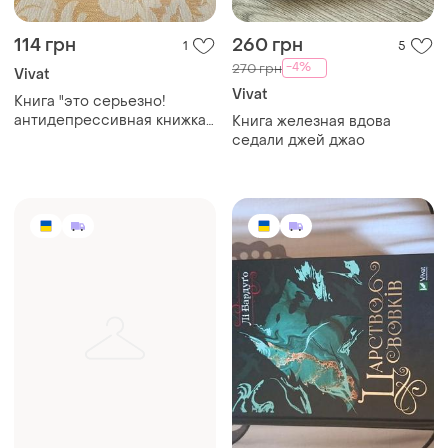
114 грн
260 грн
1
5
-4%
270 грн
Vivat
Vivat
Книга "это серьезно!
антидепрессивная книжка
Книга железная вдова
для девушек", сара
седали джей джао
андерсен