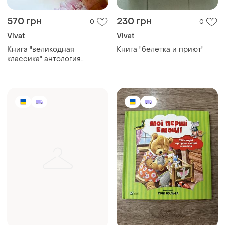
570 грн
230 грн
0
0
Vivat
Vivat
Книга "великодная
Книга "белетка и приют"
классика" антология
коллекционная