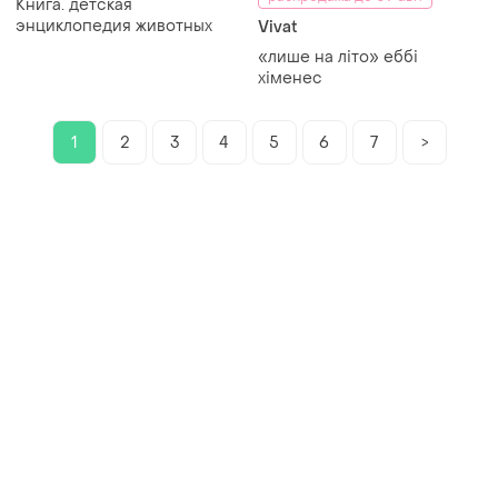
Книга. детская
энциклопедия животных
Vivat
«лише на літо» еббі
хіменес
1
2
3
4
5
6
7
>