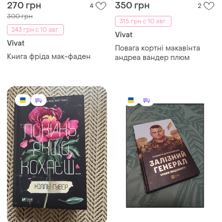
270 грн
350 грн
4
2
300 грн
315 грн с 10 авг.
243 грн с 10 авг.
Vivat
Vivat
Повага кортні макавінта
Книга фріда мак-фаден
андреа вандер плюм