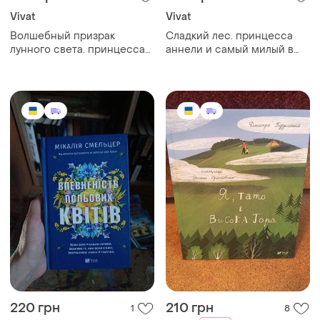
Vivat
Vivat
Волшебный призрак
Сладкий лес. принцесса
лунного света. принцесса
аннели и самый милый в
аннели и самый милый в
мире пони
мире пони
220 грн
210 грн
1
8