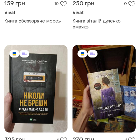
159 грн
250 грн
10
0
Vivat
Vivat
Книга «беззоряне море»
Книга віталій дуленко
«маяк»
325 грн
270 грн
4
1