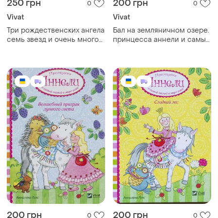
250 грн
200 грн
0
0
Vivat
Vivat
Три рождественских ангела
Бал на земляничном озере.
семь звезд и очень много
принцесса аннели и самый
подарков
милый в мире пони
200 грн
200 грн
0
0