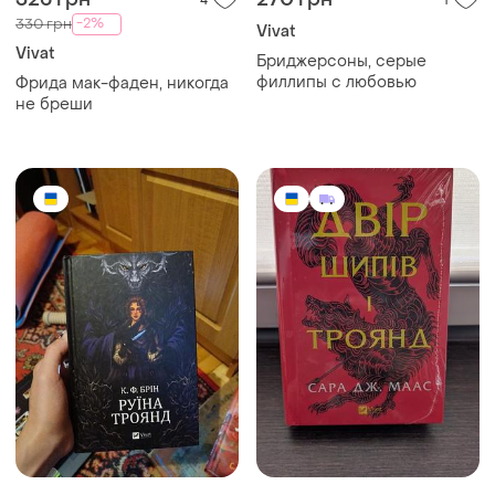
-2%
330 грн
Vivat
Vivat
Бриджерсоны, серые
филлипы с любовью
Фрида мак-фаден, никогда
не бреши