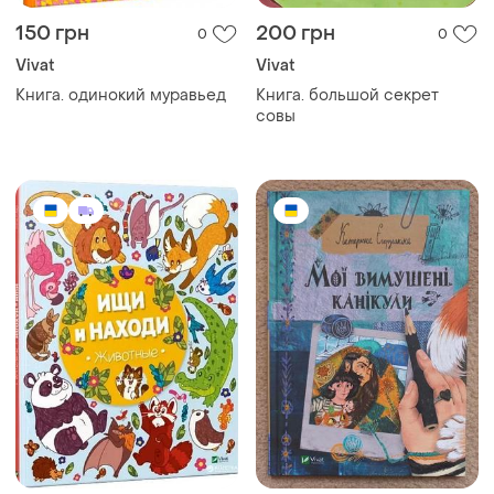
150 грн
200 грн
0
0
Vivat
Vivat
Книга. одинокий муравьед
Книга. большой секрет
совы