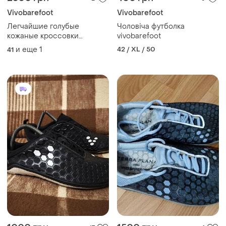
Vivobarefoot
Vivobarefoot
Легчайшие голубые
Чоловіча футболка
кожаные кроссовки
vivobarefoot
vivobarefoot addis botanical
и еще
1
42 / XL / 50
41
minimalist running shoes 41
р. ( 27 см.)