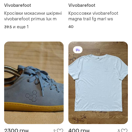
Vivobarefoot
Vivobarefoot
Кросівки мокасини шкіряні
Кроссовки vivobarefoot
vivobarefoot primus lux m
magna trail fg marl ws
и еще
1
40
39.5
2300 грн
400 грн
2
3