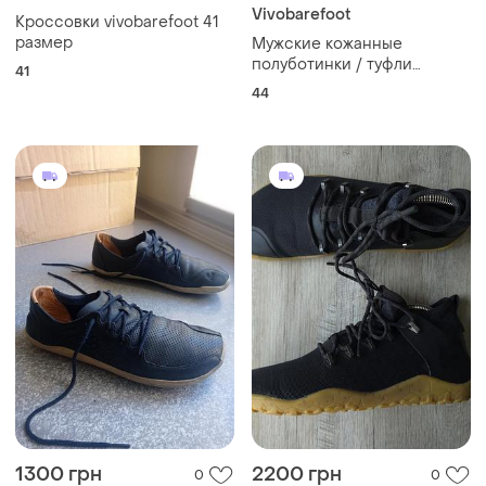
Vivobarefoot
Кроссовки vivobarefoot 41
размер
Мужские кожанные
полуботинки / туфли
41
vivobarefoot ra ii barefoot
44
44 eur
1300 грн
2200 грн
0
0