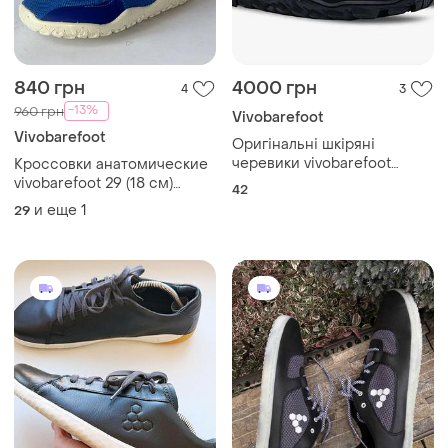
840 грн
4000 грн
4
3
-13%
960 грн
Vivobarefoot
Vivobarefoot
Оригінальні шкіряні
черевики vivobarefoot
Кроссовки анатомические
magna forest esc
vivobarefoot 29 (18 см)
42
оригинал босоноги
и еще
1
29
унисекс