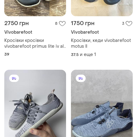
2750 грн
1750 грн
8
3
Vivobarefoot
Vivobarefoot
Кросівки кросівки
Кросівки, кеди vivobarefoot
vivobarefoot primus lite iv all
motus ll
weather розмі 39 устілка з
39
и еще
1
37.5
загином 26 см