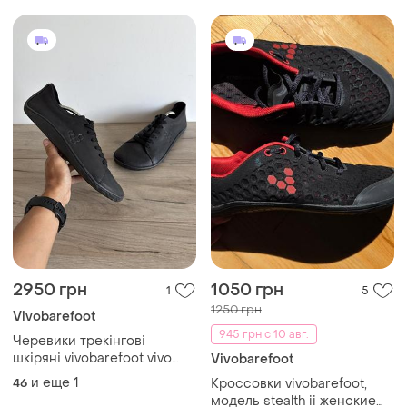
2950 грн
1050 грн
1
5
1250 грн
Vivobarefoot
945 грн с 10 авг.
Черевики трекінгові
шкіряні vivobarefoot vivo
Vivobarefoot
barefoot оригінал
и еще
1
46
Кроссовки vivobarefoot,
модель stealth ii женские