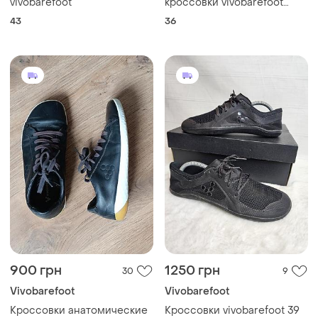
vivobarefoot
кроссовки vivobarefoot
stealth ii
43
36
900 грн
1250 грн
30
9
Vivobarefoot
Vivobarefoot
Кроссовки анатомические
Кроссовки vivobarefoot 39