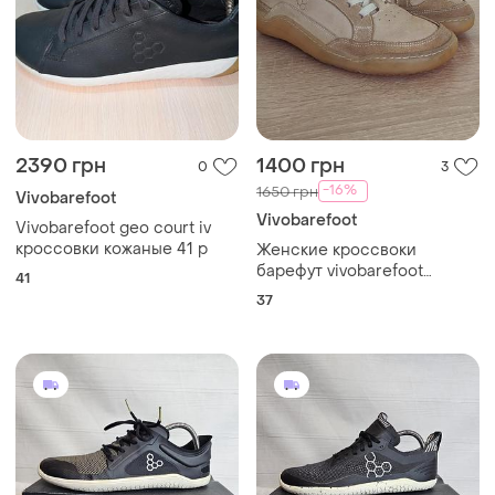
2390 грн
1400 грн
0
3
-16%
1650 грн
Vivobarefoot
Vivobarefoot
Vivobarefoot geo court iv
кроссовки кожаные 41 р
Женские кроссвоки
барефут vivobarefoot
41
(размер w37)
37