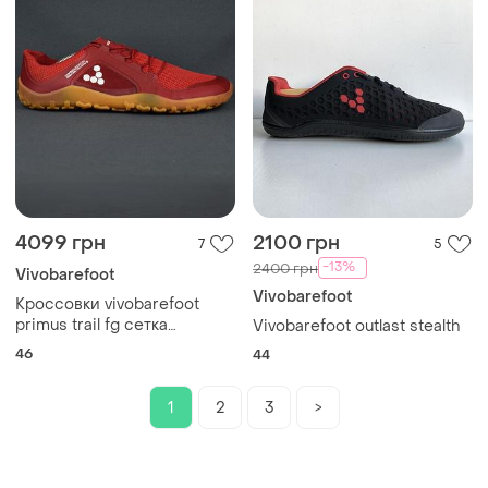
4099 грн
2100 грн
7
5
-13%
2400 грн
Vivobarefoot
Vivobarefoot
Кроссовки vivobarefoot
primus trail fg сетка
Vivobarefoot outlast stealth
мужские красные барефуты
46
44
босоногая обувь оригинал
45-46 р merrell leguano joe
1
2
3
>
nimble groundies xero