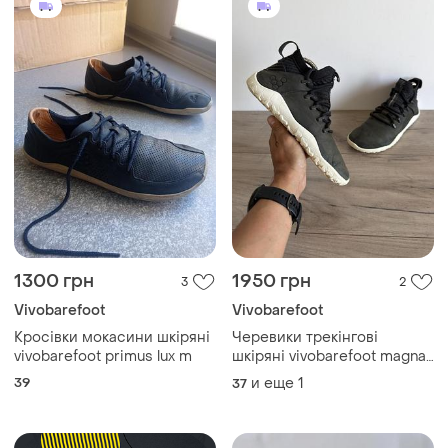
1300 грн
1950 грн
3
2
Vivobarefoot
Vivobarefoot
Кросівки мокасини шкіряні
Черевики трекінгові
vivobarefoot primus lux m
шкіряні vivobarefoot magna
thermal оригінал
39
и еще
1
37