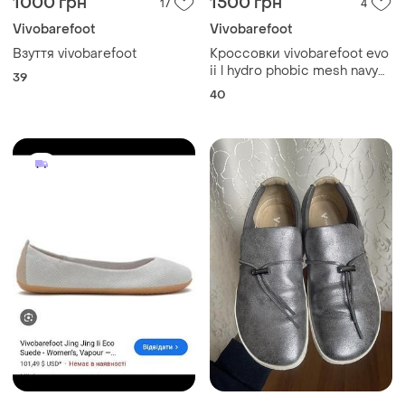
1000 грн
1500 грн
17
4
Vivobarefoot
Vivobarefoot
Взуття vivobarefoot
Кроссовки vivobarefoot evo
ii l hydro phobic mesh navy
39
dt blue, р. 40, кроссовки
40