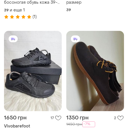
босоногая обувь кожа 39-
размер
40 vivobarefoot
и еще
1
39
39
(1)
1650 грн
1350 грн
17
2
-7%
1450 грн
Vivobarefoot