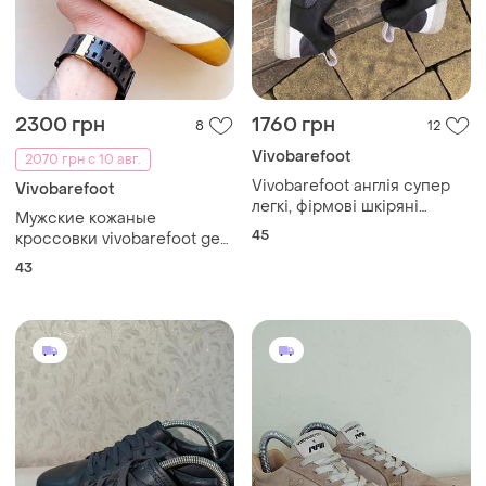
2300 грн
1760 грн
8
12
Vivobarefoot
2070 грн с 10 авг.
Vivobarefoot англія супер
Vivobarefoot
легкі, фірмові шкіряні
Мужские кожаные
кросівки чоловічі трекінг
45
кроссовки vivobarefoot geo
45р. оригінал
court iv
43