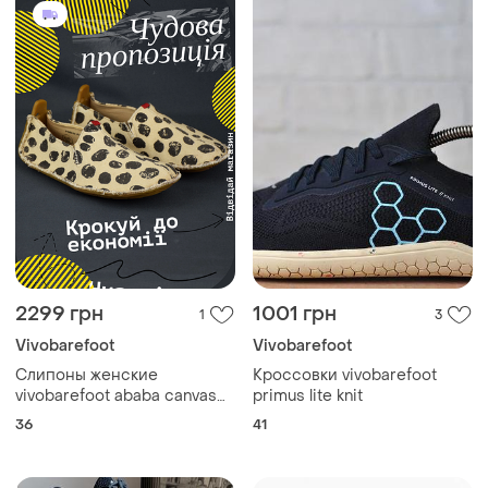
2299 грн
1001 грн
1
3
Vivobarefoot
Vivobarefoot
Слипоны женские
Кроссовки vivobarefoot
vivobarefoot ababa canvas
primus lite knit
барефуты текстильные
36
41
лоферы мокасины обуви
оригинал 36 р/23 см merrell
joe nimble be lenka leguano