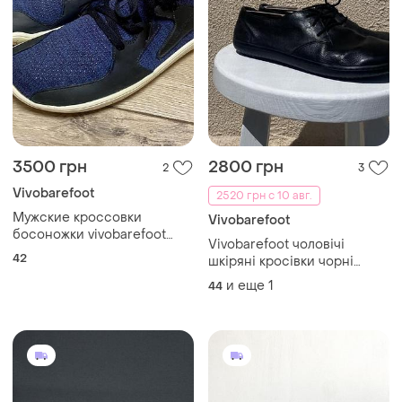
3500 грн
2800 грн
2
3
Vivobarefoot
2520 грн с 10 авг.
Мужские кроссовки
Vivobarefoot
босоножки vivobarefoot
Vivobarefoot чоловічі
primus asana 42 размер
42
шкіряні кросівки чорні
оригинал
оригінал широкі 44 розмір
и еще
1
44