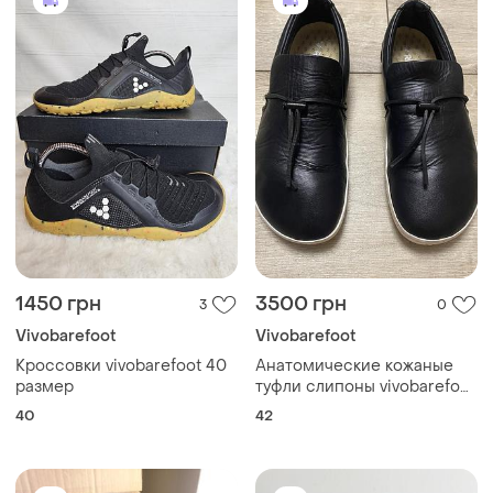
1450 грн
3500 грн
3
0
Vivobarefoot
Vivobarefoot
Кроссовки vivobarefoot 40
Анатомические кожаные
размер
туфли слипоны vivobarefoot
ra slip on 42 размер (27 см)
40
42
barefoot