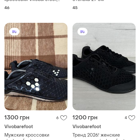
р.46.
46
45
1300 грн
1200 грн
6
4
Vivobarefoot
Vivobarefoot
Мужские кроссовки
Тренд 2026! женские