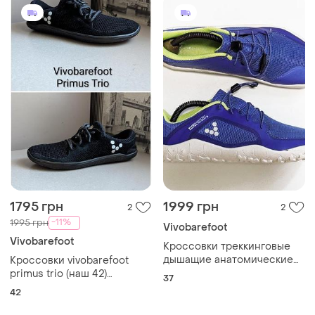
1795 грн
1999 грн
2
2
-11%
1995 грн
Vivobarefoot
Vivobarefoot
Кроссовки треккинговые
дышащие анатомические
Кроссовки vivobarefoot
barefoot босоноги
primus trio (наш 42)
37
vivobarefoot primus trail ii fg
мужские оригинал натур.
42
кожа/замша черные