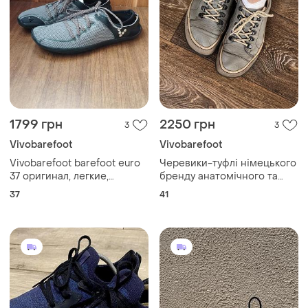
1799 грн
2250 грн
3
3
Vivobarefoot
Vivobarefoot
Vivobarefoot barefoot euro
Черевики-туфлі німецького
37 оригинал, легкие,
бренду анатомічного та
минималистичные
босоногого взуття bär
37
41
barefoot 41 26,5 см.