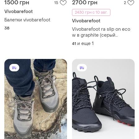
1500 грн
2700 грн
15
2
Vivobarefoot
2430 грн с 10 авг.
Балетки vivobarefoot
Vivobarefoot
38
Vivobarefoot ra slip on eco
w в graphite (серый
металик) серебристые
и еще
1
41
слипоны кеды barefoot
lems босоногие широкие
удобные еко 41