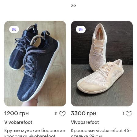
версия размер 39 на
39
"ladies".
1200 грн
3300 грн
11
1
Vivobarefoot
Vivobarefoot
Крутые мужские босоногие
Кроссовки vivobarefoot 45-
кроссовки vivobarefoot,
стелька 29 см