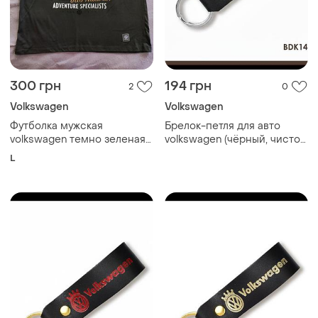
300 грн
194 грн
2
0
Volkswagen
Volkswagen
Футболка мужская
Брелок-петля для авто
volkswagen темно зеленая
volkswagen (чёрный, чистое
размер l стана новой
тиснение)
L