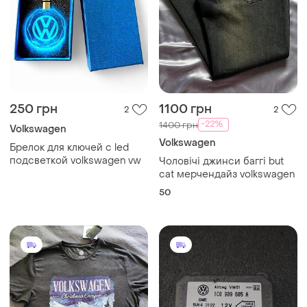
250 грн
1100 грн
2
2
-22%
1400 грн
Volkswagen
Volkswagen
Брелок для ключей с led
подсветкой volkswagen vw
Чоловічі джинси баггі but
cat мерчендайз volkswagen
50