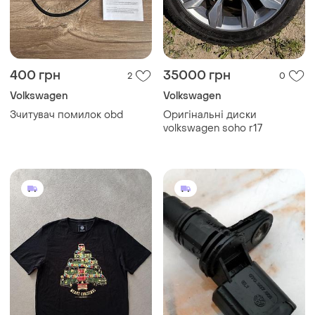
400 грн
35000 грн
2
0
Volkswagen
Volkswagen
Зчитувач помилок obd
Оригінальні диски
volkswagen soho r17