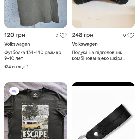
120 грн
248 грн
0
0
Volkswagen
Volkswagen
Футболка 134-140 размер
Подука на підголовник
9-10 лет
комбінована,еко шкіра
+автомобільна тканина
и еще
1
134
антара,приємна на дотик та
зручна у використанні з
логотипом фольксваген.