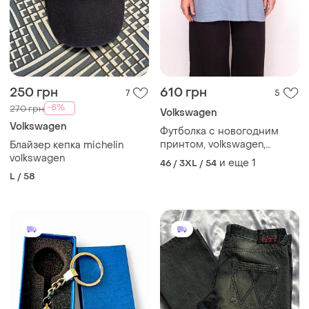
250 грн
610 грн
7
5
-8%
270 грн
Volkswagen
Volkswagen
Футболка с новогодним
принтом, volkswagen,
Блайзер кепка michelin
большой размер.
volkswagen
и еще
1
46 / 3XL / 54
L / 58