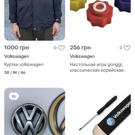
1000 грн
256 грн
0
0
Volkswagen
Volkswagen
Куртка volkswagen
Настольная игра gonggi,
классическая корейская
38 / M / 46
игра, популярная из
сериала "игра в кальмара"
squid game ws55