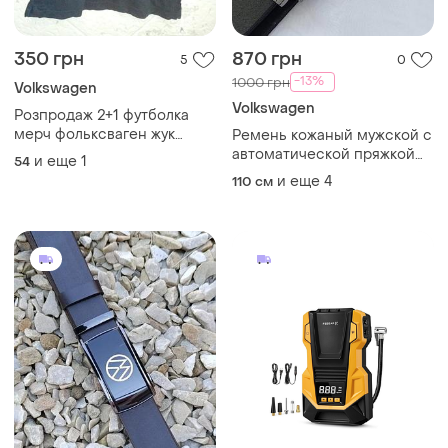
350 грн
870 грн
5
0
-13%
1000 грн
Volkswagen
Volkswagen
Розпродаж 2+1 футболка
мерч фольксваген жук
Ремень кожаный мужской с
100% бавовна
автоматической пряжкой
и еще
1
54
черного цвета
и еще
4
110 см