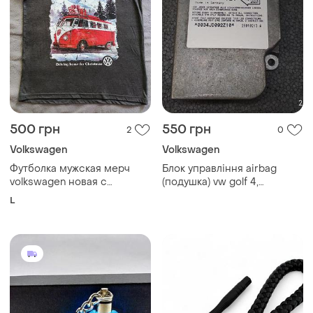
500 грн
550 грн
2
0
Volkswagen
Volkswagen
Футболка мужская мерч
Блок управління airbag
volkswagen новая с
(подушка) vw golf 4,
белками размер l серая
transporter (гольф 4)
L