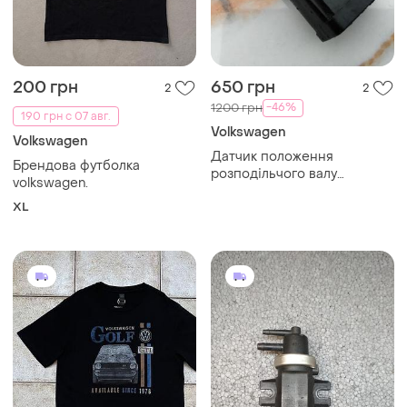
200 грн
650 грн
2
2
-46%
1200 грн
190 грн с 07 авг.
Volkswagen
Volkswagen
Датчик положення
Брендова футболка
розподільчого валу
volkswagen.
070907601a
XL