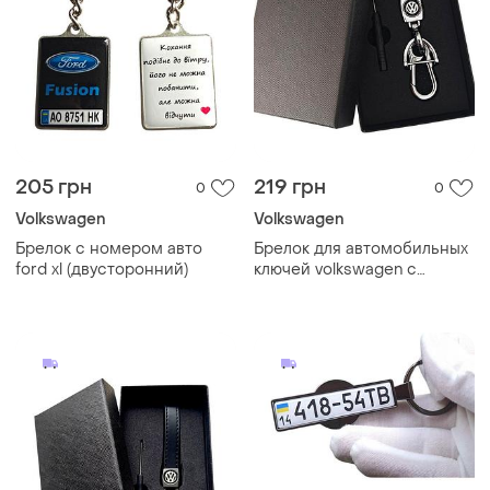
205 грн
219 грн
0
0
Volkswagen
Volkswagen
Брелок с номером авто
Брелок для автомобильных
ford xl (двусторонний)
ключей volkswagen с
карабином