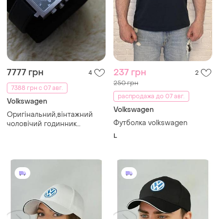
7777 грн
237 грн
4
2
250 грн
7388 грн с 07 авг.
распродажа до 07 авг.
Volkswagen
Volkswagen
Оригінальний,вінтажний
Футболка volkswagen
чоловічий годинник
volkswagen classic sport
L
chronograph! дуже
рідкісний