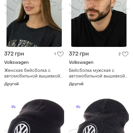
372 грн
372 грн
1
2
Volkswagen
Volkswagen
Женская бейсболка с
Бейсболка мужская с
автомобильной вышивкой
автомобильной вышивкой
кепка котоновая с
кепка котоновая с
Другой
Другой
регулятором volkswagen
регулятором volkswagen
1684 белый
1684 черный