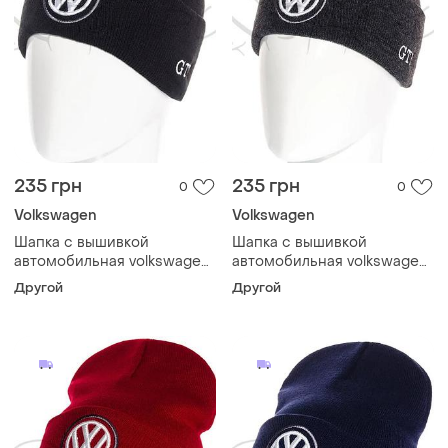
235 грн
235 грн
0
0
Volkswagen
Volkswagen
Шапка с вышивкой
Шапка с вышивкой
автомобильная volkswagen
автомобильная volkswagen
l20087 черный
l20087 темно-серый
Другой
Другой