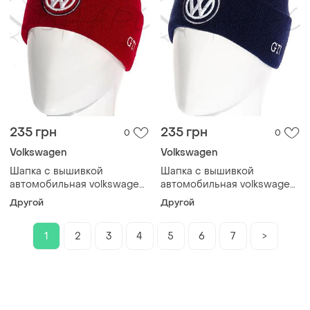
235 грн
235 грн
0
0
Volkswagen
Volkswagen
Шапка с вышивкой
Шапка с вышивкой
автомобильная volkswagen
автомобильная volkswagen
l20087 красный
l20087 темно-синий
Другой
Другой
1
2
3
4
5
6
7
>