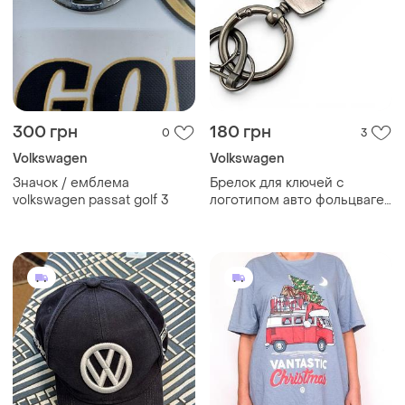
300 грн
180 грн
0
3
Volkswagen
Volkswagen
Значок / емблема
Брелок для ключей с
volkswagen passat golf 3
логотипом авто фольцваген
volkswagen (металл +
карбон)