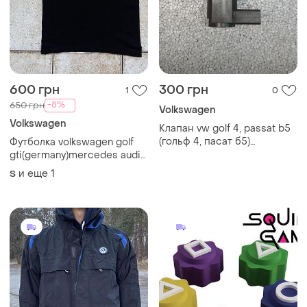
600 грн
300 грн
1
0
-8%
650 грн
Volkswagen
Volkswagen
Клапан vw golf 4, passat b5
(гольф 4, пасат б5)
Футболка volkswagen golf
1j0906627
gti(germany)mercedes audi
nike adidas puma reebok
и еще
1
S
mizuno new balance under
armour columbia berghaus
tnf salomon napapijri