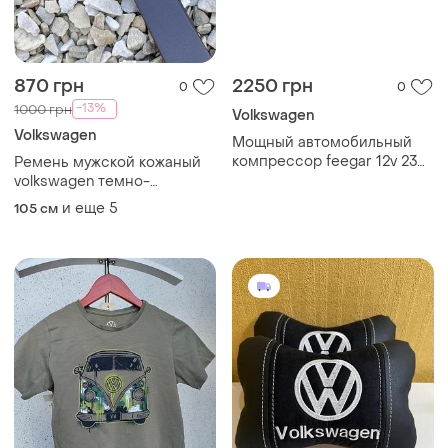
870 грн
2250 грн
0
0
-13%
1000 грн
Volkswagen
Volkswagen
Мощный автомобильный
компрессор feegar 12v 230v
Ремень мужской кожаный
автомобильный насос
volkswagen темно-
подкачка колес, матрасы,
коричневый с пояжкой
и еще
5
105 см
пононы, sup доски
автомат