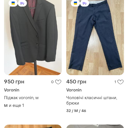
950 грн
450 грн
0
1
Voronin
Voronin
Піджак voronin, м
Чоловічі класичні штани,
брюки
и еще
1
M
32 / M / 46