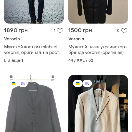
1890 грн
1500 грн
1
0
Voronin
Voronin
Мужской костюм michael
Мужской плащ украинского
voronin, оригинал. на рост
бренда voronin (оригинал)
185+
и еще
1
44 / XXL / 52
L