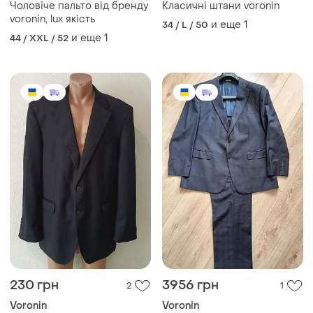
Чоловіче пальто від бренду
Класичні штани voronin
voronin, lux якість
и еще
1
34 / L / 50
и еще
1
44 / XXL / 52
230 грн
3956 грн
2
1
Voronin
Voronin