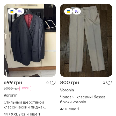
699 грн
800 грн
0
0
-89%
6000 грн
Voronin
Voronin
Чоловічі класичні бежеві
брюки voronin
Стильный шерстяной
классический пиджак
и еще
1
46
блейзер voronin размер
и еще
1
44 / XXL / 52