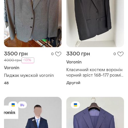
3500 грн
3300 грн
0
0
-13%
4000 грн
Voronin
Voronin
Класичний костюм воронін
чорний зріст 168-177 розмір
Пиджак мужской voronin
104-92 чорний
Другой
48