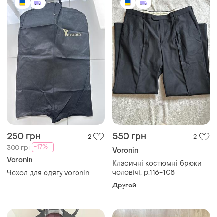
250 грн
550 грн
2
2
-17%
300 грн
Voronin
Voronin
Класичні костюмні брюки
чоловічі, р.116-108
Чохол для одягу voronin
Другой