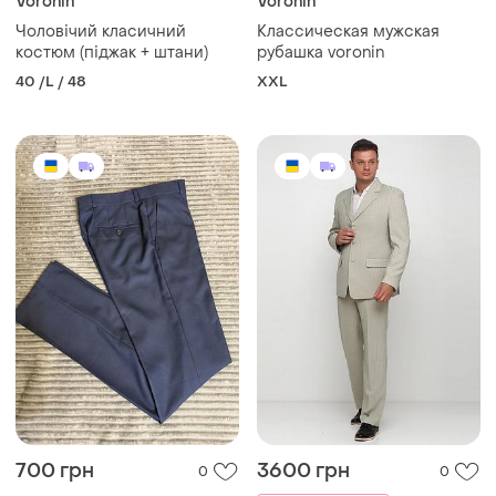
Voronin
Voronin
Чоловічий класичний
Классическая мужская
костюм (піджак + штани)
рубашка voronin
40 /L / 48
XXL
700 грн
3600 грн
0
0