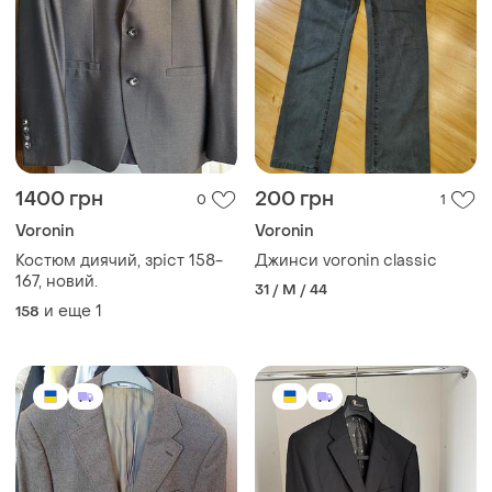
1400 грн
200 грн
0
1
Voronin
Voronin
Костюм диячий, зріст 158-
Джинси voronin classic
167, новий.
31 / M / 44
и еще
1
158