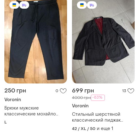
250 грн
699 грн
0
13
-83%
4000 грн
Voronin
Voronin
Брюки мужские
классические мохайло
Стильный шерстяной
воронин
классический пиджак
L
блейзер voronin размер
и еще
1
42 / XL / 50
128-124 темно серый