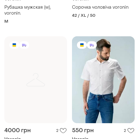
Рубашка мужская (м),
Сорочка чоловіча voronin
voronin.
42 / XL / 50
M
4000 грн
550 грн
2
2