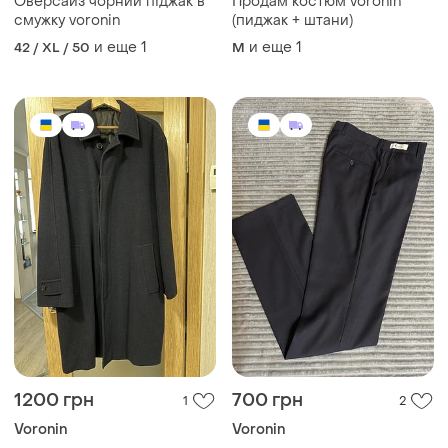
Оверсайз чорний піджак в
Продам костюм voronin
смужку voronin
(пиджак + штани)
и еще
1
и еще
1
42 / XL / 50
M
1200 грн
700 грн
1
2
Voronin
Voronin