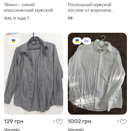
Темно - синий
Роскошный мужской
классический мужской
костюм от воронина
пиджак
большого размера
и еще
1
58
XXL
129 грн
1002 грн
1
1
Voronin
Voronin