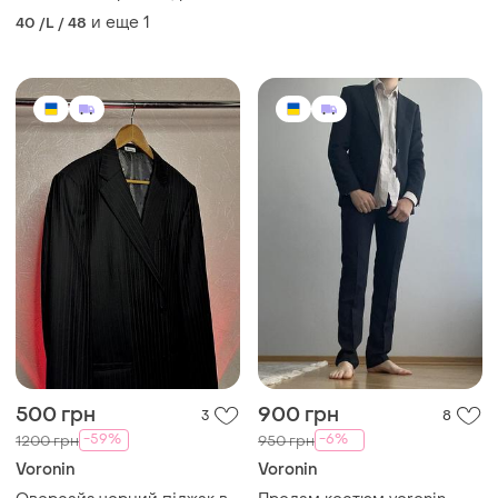
и еще
1
40 /L / 48
500 грн
900 грн
3
8
-59%
-6%
1200 грн
950 грн
Voronin
Voronin