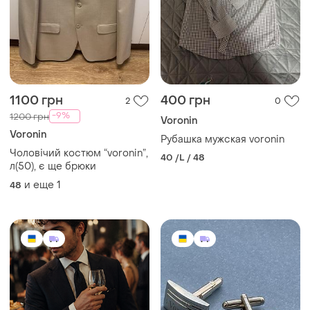
1100 грн
400 грн
2
0
-9%
1200 грн
Voronin
Voronin
Рубашка мужская voronin
Чоловічий костюм “voronin”,
40 /L / 48
л(50), є ще брюки
и еще
1
48