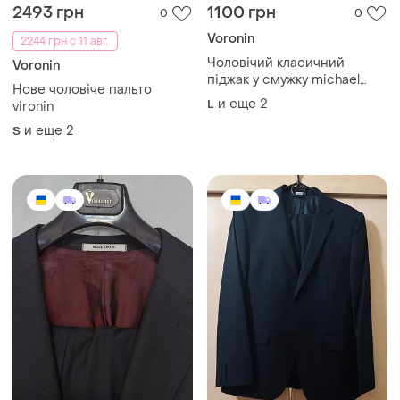
2493 грн
1100 грн
0
0
Voronin
2244 грн с 11 авг.
Чоловічий класичний
Voronin
піджак у смужку michael
Нове чоловіче пальто
voronin | 100% вовна
и еще
2
L
vironin
и еще
2
S