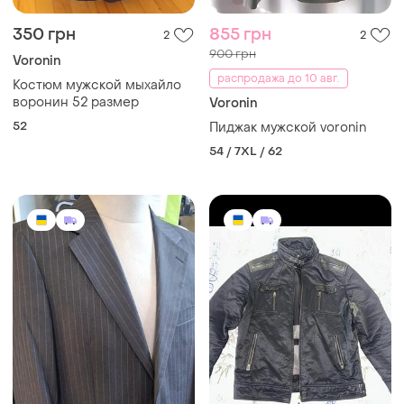
350 грн
855 грн
2
2
900 грн
Voronin
распродажа до 10 авг.
Костюм мужской мыхайло
воронин 52 размер
Voronin
52
Пиджак мужской voronin
54 / 7XL / 62