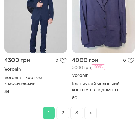
4300 грн
4000 грн
0
0
-20%
5000 грн
Voronin
Voronin
Voronin - костюм
классический
Класичний чоловічий
подростковый, рост 168-177
костюм від відомого
44
см
українського бренду voronin
50
(михайло воронін).
1
2
3
>