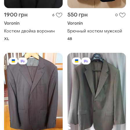
1900 грн
550 грн
6
0
Voronin
Voronin
Костюм двойка воронин
Брючный костюм мужской
XL
48