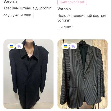
Voronin
3240 грн с 11 авг.
Класичні штани від voronin
Voronin
и еще
1
33 / L / 48
Чоловічі класичний костюм
voronin
и еще
1
L