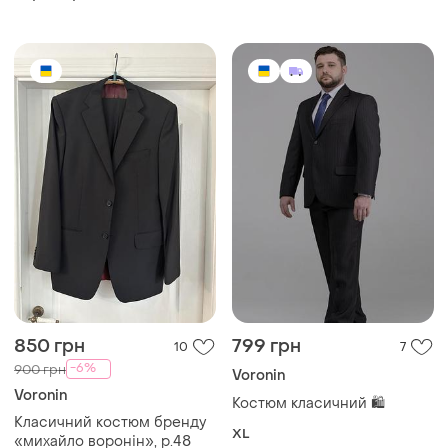
128-124 темно серый
850 грн
799 грн
10
7
-6%
900 грн
Voronin
Voronin
Костюм класичний 🛍️
Класичний костюм бренду
XL
«михайло воронін», р.48