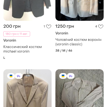
200 грн
1250 грн
1
4
Voronin
180 грн с 11 авг.
Чоловічий костюм воронін
Voronin
(voronin classic)
Классический костюм
38 / M / 46
michael voronin
L