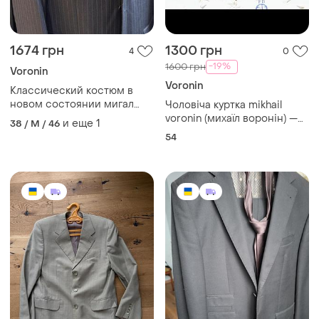
1674 грн
1300 грн
4
0
-19%
1600 грн
Voronin
Voronin
Классический костюм в
новом состоянии мигал
Чоловіча куртка mikhail
воронин
voronin (михаїл воронін) —
и еще
1
38 / M / 46
розмір 54
54