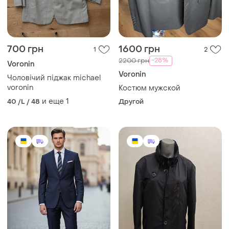
700 грн
1600 грн
1
2
-28%
2200 грн
Voronin
Voronin
Чоловічий піджак michael
voronin
Костюм мужской
и еще
1
40 /L / 48
Другой