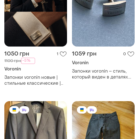
1050 грн
1059 грн
1
0
-5%
1100 грн
Voronin
Voronin
Запонки voronin – стиль,
который виден в деталях.
Запонки voronin новые |
новые, не носились.
стильные классические |
элегантный дизайн в
подарок мужчине это
сдержанном классическом
именно то!
стиле – идеально под
костюм, на события