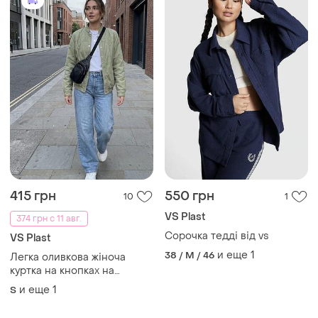
415 грн
550 грн
10
1
VS Plast
374 грн с 11 авг.
Сорочка тедді від vs
VS Plast
и еще
1
38 / M / 46
Легка оливкова жіноча
куртка на кнопках на
дівчину школярку
и еще
1
S