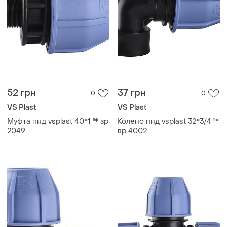
52 грн
37 грн
0
0
VS Plast
VS Plast
Муфта пнд vsplast 40*1 ''* зр
Колено пнд vsplast 32*3/4 ''*
2049
вр 4002