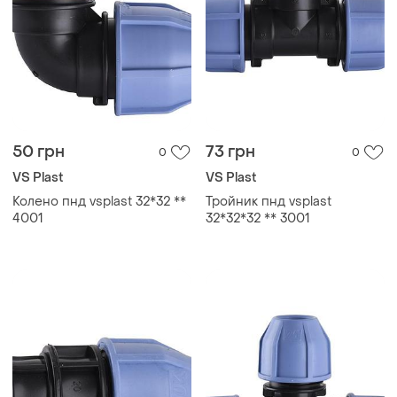
50 грн
73 грн
0
0
VS Plast
VS Plast
Колено пнд vsplast 32*32 **
Тройник пнд vsplast
4001
32*32*32 ** 3001