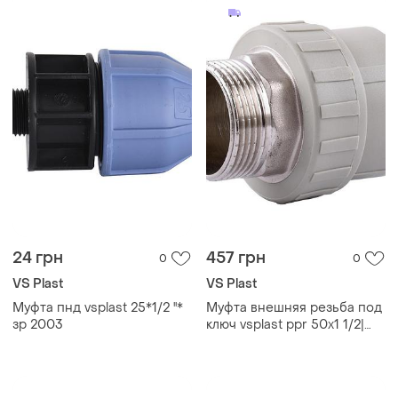
24 грн
457 грн
0
0
VS Plast
VS Plast
Муфта пнд vsplast 25*1/2 ''*
Муфта внешняя резьба под
зр 2003
ключ vsplast ppr 50x1 1/2|
1005