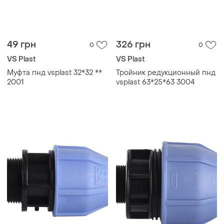
49 грн
326 грн
0
0
VS Plast
VS Plast
Муфта пнд vsplast 32*32 **
Тройник редукционный пнд
2001
vsplast 63*25*63 3004