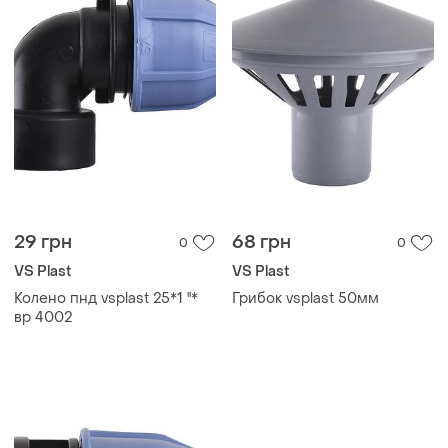
29 грн
68 грн
0
0
VS Plast
VS Plast
Колено пнд vsplast 25*1 ''*
Грибок vsplast 50мм
вр 4002