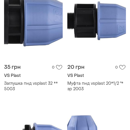
35 грн
20 грн
0
0
VS Plast
VS Plast
Заглушка пнд vsplast 32 **
Муфта пнд vsplast 20*1/2 ''*
5003
зр 2003