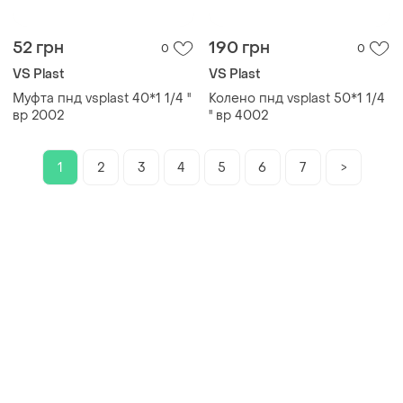
52 грн
190 грн
0
0
VS Plast
VS Plast
Муфта пнд vsplast 40*1 1/4 ''
Колено пнд vsplast 50*1 1/4
вр 2002
'' вр 4002
1
2
3
4
5
6
7
>