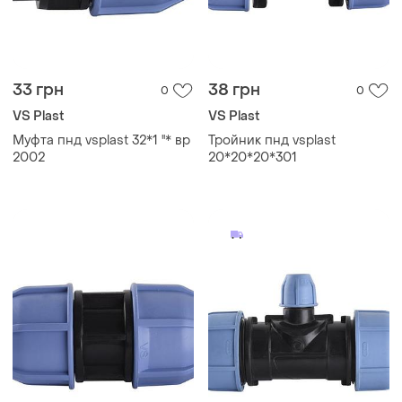
33 грн
38 грн
0
0
VS Plast
VS Plast
Муфта пнд vsplast 32*1 ''* вр
Тройник пнд vsplast
2002
20*20*20*301