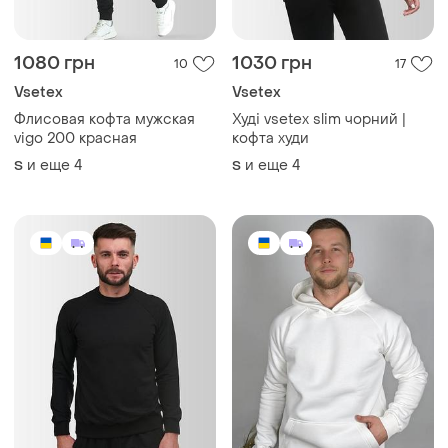
1080 грн
1030 грн
10
17
Vsetex
Vsetex
Флисовая кофта мужская
Худі vsetex slim чорний |
vigo 200 красная
кофта худи
и еще
4
и еще
4
S
S