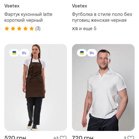
Vsetex
Vsetex
Фартук кухонный latte
Футболка в стиле поло без
короткий черный
пуговиц женская черная
(3)
и еще
5
ХS
520 грн
720 грн
63
3