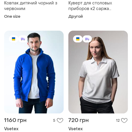
Ковпак дитячий чорний з
Куверт для столовых
червоним
приборов к2 саржа
красный
One size
Другой
1160 грн
720 грн
5
12
Vsetex
Vsetex