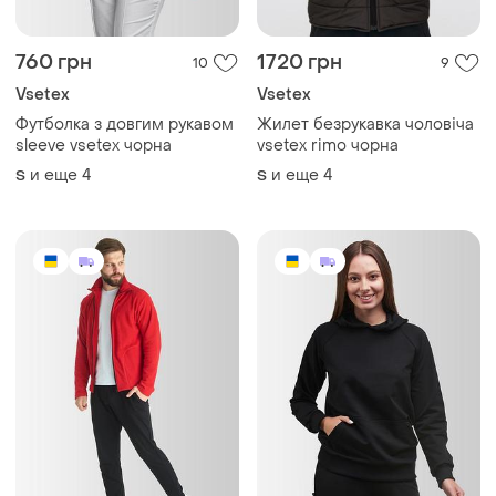
760 грн
1720 грн
10
9
Vsetex
Vsetex
Футболка з довгим рукавом
Жилет безрукавка чоловіча
sleeve vsetex чорна
vsetex rimo чорна
и еще
4
и еще
4
S
S