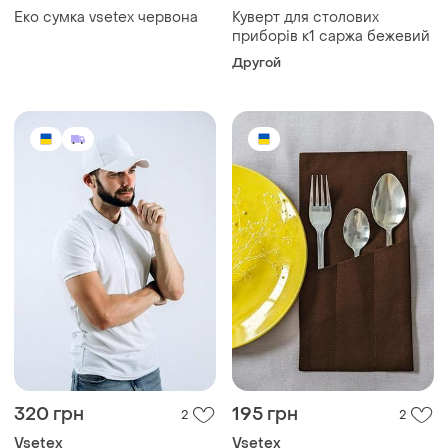
Еко сумка vsetex червона
Куверт для столових
приборів к1 саржа бежевий
Другой
320 грн
195 грн
2
2
Vsetex
Vsetex