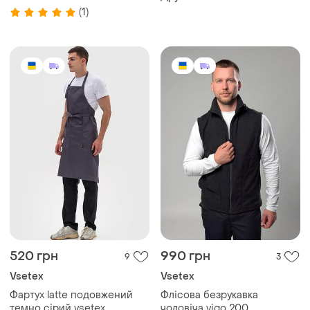
(1)
520 грн
990 грн
9
3
Vsetex
Vsetex
Фартух latte подовжений
Флісова безрукавка
темно сірий vsetex
чоловіча vigo 200