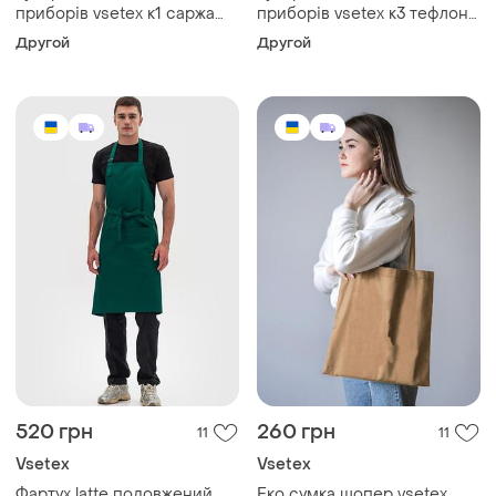
приборів vsetex к1 саржа
приборів vsetex к3 тефлон
чорний
зелений
Другой
Другой
520 грн
260 грн
11
11
Vsetex
Vsetex
Фартух latte подовжений
Еко сумка шопер vsetex