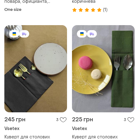
повара, официанта,
коричнева
медицинская vsetex белая
One size
(1)
245 грн
225 грн
3
3
Vsetex
Vsetex
Куверт для столових
Куверт для столових