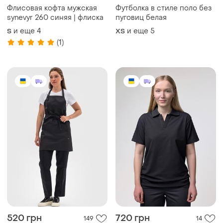
Флисовая кофта мужская
Футболка в стиле поло без
synevyr 260 синяя | флиска
пуговиц белая
и еще
4
и еще
5
S
ХS
(1)
520 грн
720 грн
149
14