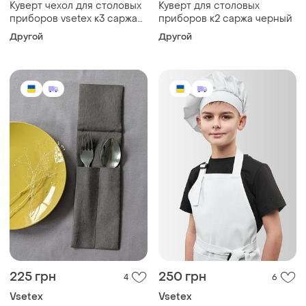
Куверт чехол для столовых
Куверт для столовых
приборов vsetex к3 саржа
приборов к2 саржа черный
черные
Другой
Другой
225 грн
250 грн
4
6
Vsetex
Vsetex