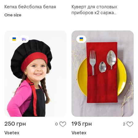
Кепка бейсболка белая
Куверт для столовых
приборов к2 саржа
One size
коричневый
250 грн
195 грн
0
2
Vsetex
Vsetex