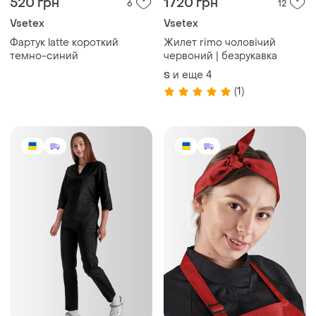
520 грн
1720 грн
6
12
Vsetex
Vsetex
Фартук latte короткий
Жилет rimo чоловічий
темно-синий
червоний | безрукавка
и еще
4
S
(1)