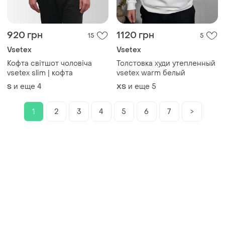
920 грн
1120 грн
15
5
Vsetex
Vsetex
Кофта світшот чоловіча
Толстовка худи утепленный
vsetex slim | кофта
vsetex warm белый
и еще
4
и еще
5
S
XS
1
2
3
4
5
6
7
>