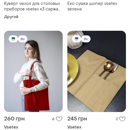
Куверт чехол для столовых
Еко сумка шопер vsetex
приборов vsetex к3 саржа
зелена
синие
Другой
260 грн
245 грн
6
2
Vsetex
Vsetex