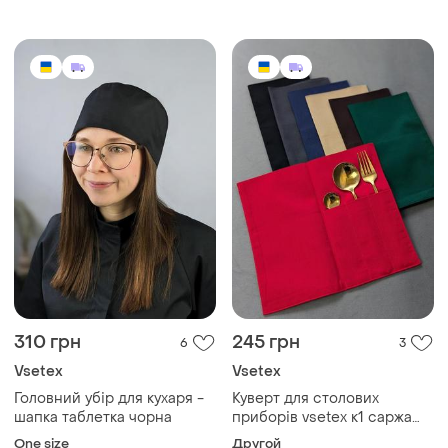
310 грн
245 грн
6
3
Vsetex
Vsetex
Головний убір для кухаря -
Куверт для столових
шапка таблетка чорна
приборів vsetex к1 саржа
червоний
One size
Другой