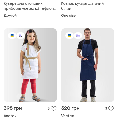
Куверт для столових
Ковпак кухаря дитячий
приборів vsetex к3 тефлон
білий
сірий
Другой
One size
395 грн
520 грн
3
3
Vsetex
Vsetex