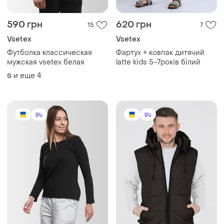
590 грн
620 грн
15
7
Vsetex
Vsetex
Футболка классическая
Фартух + ковпак дитячий
мужская vsetex белая
latte kids 5-7років білий
и еще
4
S