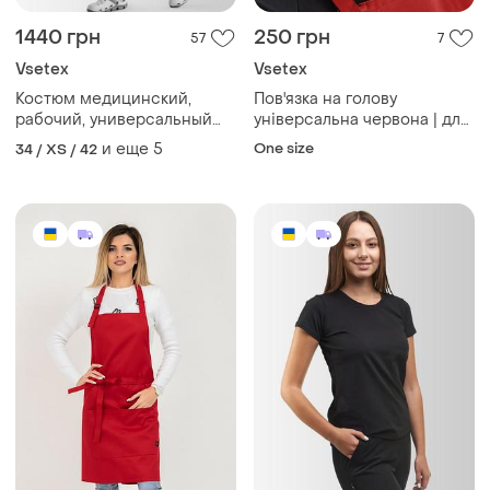
1440 грн
250 грн
57
7
Vsetex
Vsetex
Костюм медицинский,
Пов'язка на голову
рабочий, универсальный
універсальна червона | для
toffy женский черный
кухарів, офіціантів,
и еще
5
One size
34 / XS / 42
флористів