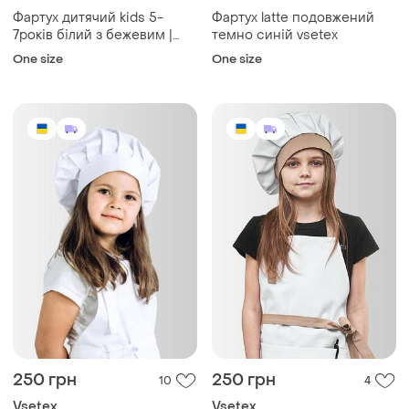
Фартух дитячий kids 5-
Фартух latte подовжений
7років білий з бежевим |
темно синій vsetex
фартук детский
One size
One size
250 грн
250 грн
10
4
Vsetex
Vsetex