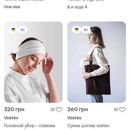
One size
и еще
4
S
320 грн
260 грн
22
32
Vsetex
Vsetex
Головной убор - повязка
Сумка шопер vsetex