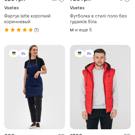
Vsetex
Vsetex
Фартук latte короткий
Футболка в стилі поло без
коричневый
гудзиків біла
(1)
и еще
5
M