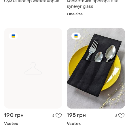
Сумка шопер vsetex чорна
Косметичка прозора пвх
synevyr glass
One size
190 грн
195 грн
3
3
Vsetex
Vsetex