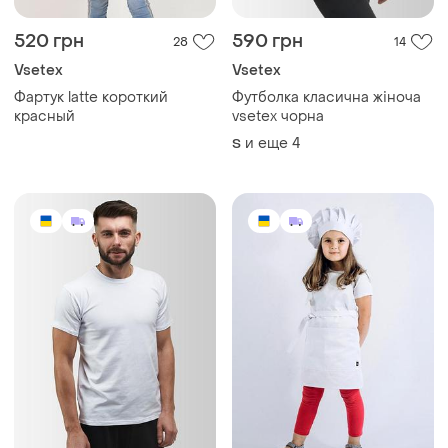
520 грн
590 грн
28
14
Vsetex
Vsetex
Фартук latte короткий
Футболка класична жіноча
красный
vsetex чорна
и еще
4
S