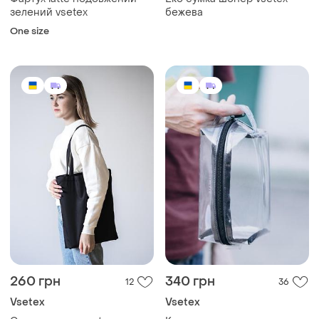
зелений vsetex
бежева
One size
260 грн
340 грн
12
36
Vsetex
Vsetex