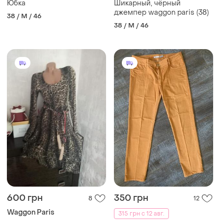
Юбка
Шикарный, чёрный
джемпер waggon paris (38)
38 / M / 46
38 / M / 46
600 грн
350 грн
8
12
Waggon Paris
315 грн с 12 авг.