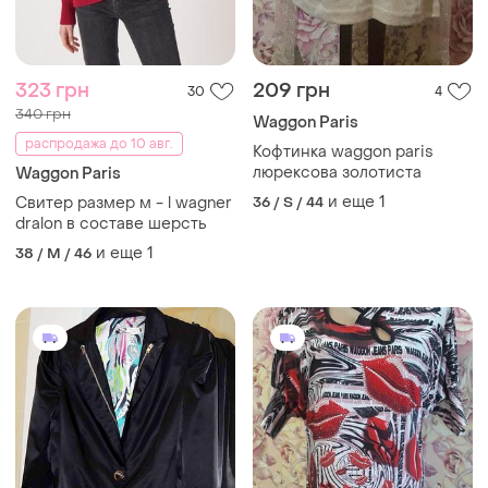
323 грн
209 грн
30
4
340 грн
Waggon Paris
распродажа до 10 авг.
Кофтинка waggon paris
люрексова золотиста
Waggon Paris
и еще
1
Свитер размер м - l wagner
36 / S / 44
dralon в составе шерсть
и еще
1
38 / M / 46