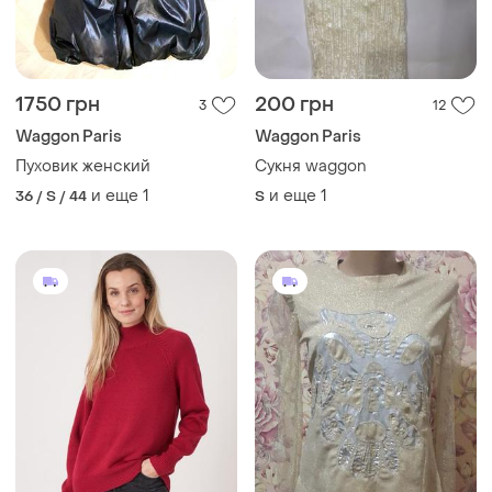
1750 грн
200 грн
3
12
Waggon Paris
Waggon Paris
Пуховик женский
Сукня waggon
и еще
1
и еще
1
36 / S / 44
S