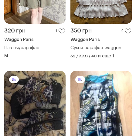
320 грн
350 грн
1
2
Waggon Paris
Waggon Paris
Плаття/сарафан
Сукня сарафан waggon
M
и еще
1
32 / XXS / 40