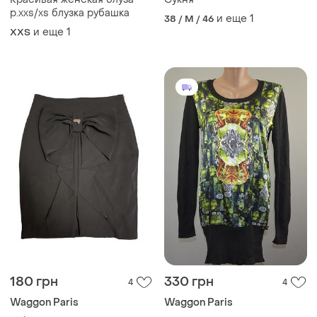
р.xxs/xs блузка рубашка
и еще
1
38 / M / 46
и еще
1
XХS
180 грн
330 грн
4
4
Waggon Paris
Waggon Paris