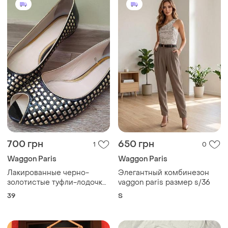
700 грн
650 грн
1
0
Waggon Paris
Waggon Paris
Лакированные черно-
Элегантный комбинезон
золотистые туфли-лодочки
vaggon paris размер s/36
с открытым носиком
39
S
waggon w2 shoes and
accessories paris