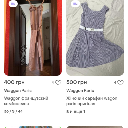
400 грн
500 грн
4
4
Waggon Paris
Waggon Paris
Waggon французский
Жіночий сарафан wagon
комбинезон.
paris оригінал
36 / S / 44
и еще
1
S