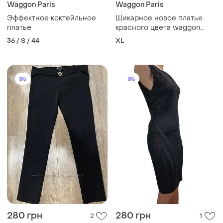
Waggon Paris
Waggon Paris
Эффектное коктейльное
Шикарное новое платье
платье
красного цвета waggon
paris
36 / S / 44
XL
280 грн
280 грн
2
1