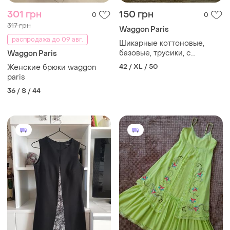
301 грн
150 грн
0
0
317 грн
Waggon Paris
распродажа до 09 авг.
Шикарные коттоновые,
базовые, трусики, с
Waggon Paris
высокой посадкой, в
42 / XL / 50
Женские брюки waggon
телесном цвете, от бренда:
paris
wbisper🫶
36 / S / 44