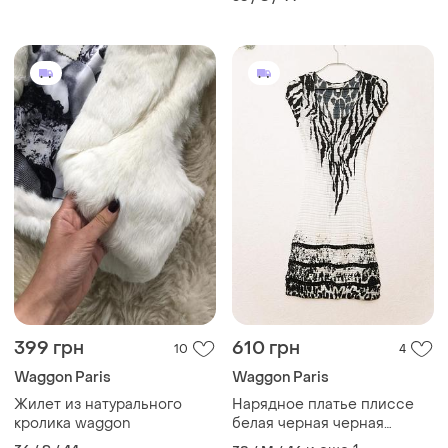
399 грн
610 грн
10
4
Waggon Paris
Waggon Paris
Жилет из натурального
Нарядное платье плиссе
кролика waggon
белая черная черная
женская коктейльная миди