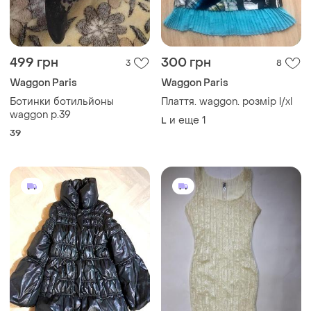
499 грн
300 грн
3
8
Waggon Paris
Waggon Paris
Ботинки ботильйоны
Плаття. waggon. розмір l/xl
waggon р.39
и еще
1
L
39