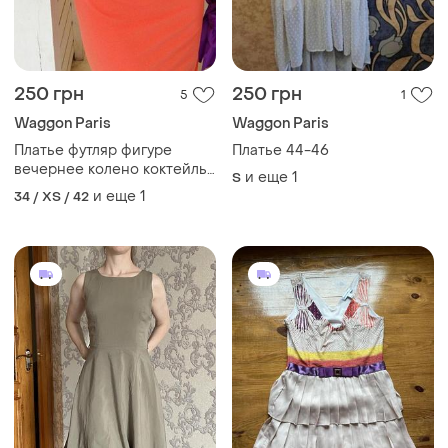
250 грн
250 грн
5
1
Waggon Paris
Waggon Paris
Платье футляр фигуре
Платье 44-46
вечернее колено коктейль
и еще
1
S
вечернее праздничное
и еще
1
34 / XS / 42
випускной платье миди
лето классика разрез корал