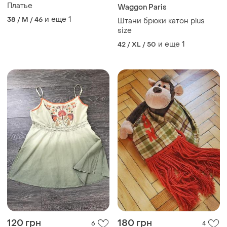
Платье
Waggon Paris
и еще
1
38 / M / 46
Штани брюки катон plus
size
и еще
1
42 / XL / 50
120 грн
180 грн
6
4