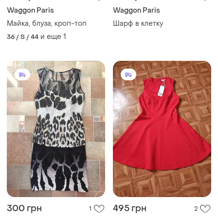
Waggon Paris
Waggon Paris
Майка, блуза, кроп-топ
Шарф в клетку
и еще
1
36 / S / 44
300 грн
495 грн
1
2