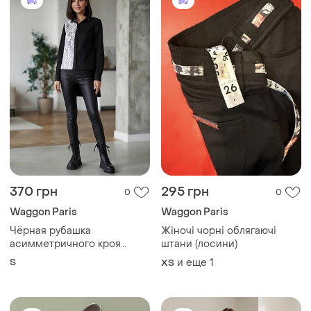
370 грн
295 грн
0
0
Waggon Paris
Waggon Paris
Чёрная рубашка
Жіночі чорні облягаючі
асимметричного кроя
штани (лосини)
waggon paris 36/s
S
и еще
1
ХS