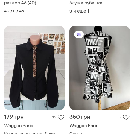
размер 46 (40)
блузка рубашка
40 / L / 48
и еще
1
S
179 грн
350 грн
16
7
Waggon Paris
Waggon Paris
Красивая женская блуза
Сукня