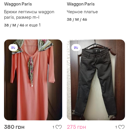
Waggon Paris
Waggon Paris
Брюки леггинсы waggon
Черное платье
paris, размер m-l
38 / M / 46
и еще
1
38 / M / 46
380 грн
275 грн
1
1