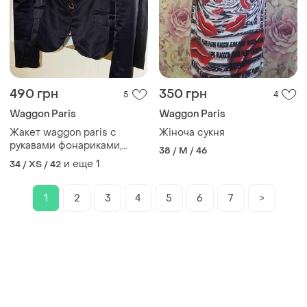
490 грн
350 грн
5
4
Waggon Paris
Waggon Paris
Жакет waggon paris с
Жіноча сукня
рукавами фонариками,
38 / M / 46
атласный
и еще
1
34 / XS / 42
1
2
3
4
5
6
7
>