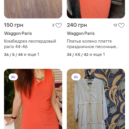
150 грн
240 грн
3
13
Waggon Paris
Waggon Paris
Комбедрез леопардовый
Платье колено плаття
paris 44-46
праздничное песочные
часы вечернее корпоратив
и еще
1
и еще
1
36 / S / 44
34 / XS / 42
миди лето разрез сзади
молния змейка персик
оранжевый коралл