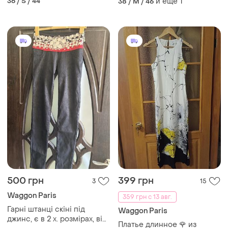
36 / S / 44
и еще
1
38 / M / 46
короткие рукава
праздничное платье белое
бренд waggon paris m/38
500 грн
399 грн
3
15
Waggon Paris
359 грн с 13 авг.
Гарні штанці скіні під
Waggon Paris
джинс, є в 2 х. розмірах, від
Платье длинное 🌹 из