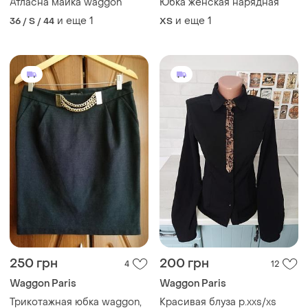
Атласна майка waggon
Юбка женская нарядная
и еще
1
и еще
1
36 / S / 44
ХS
250 грн
200 грн
4
12
Waggon Paris
Waggon Paris
Трикотажная юбка waggon,
Красивая блуза р.xxs/xs