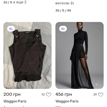
дорогого бренду: waggon
и еще
2
26 / S
вискозы 👍
paris
36 / S / 44
200 грн
456 грн
10
29
Waggon Paris
Waggon Paris