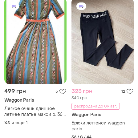
499 грн
323 грн
5
12
340 грн
Waggon Paris
распродажа до 09 авг.
Легкое очень длинное
летнее платье макси р. 36 s
Waggon Paris
waggon paris очаний
и еще
1
ХS
Брюки леггенси waggon
длинное летнее платье
paris
максы
36 / S / 44