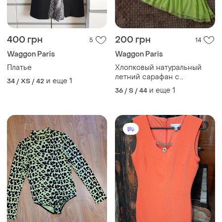
400 грн
200 грн
5
14
Waggon Paris
Waggon Paris
Платье
Хлопковый натуральный
летний сарафан с
и еще
1
34 / XS / 42
вышивкой вышитое платье
и еще
1
36 / S / 44
сарафан вышитый сарафан
s размера