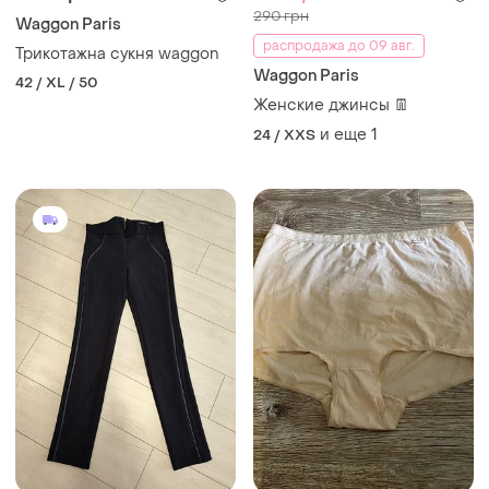
290 грн
Waggon Paris
распродажа до 09 авг.
Трикотажна сукня waggon
Waggon Paris
42 / XL / 50
Женские джинсы 👖
и еще
1
24 / XXS