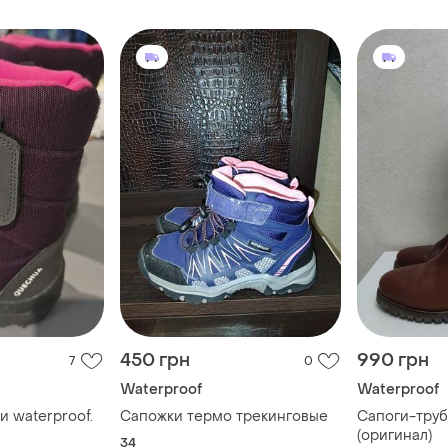
450 грн
990 грн
7
0
Waterproof
Waterproof
 waterproof.
Сапожки термо трекинговые
Сапоги-труб
(оригинал)
34