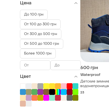
Цена
До 100 грн
От 100 до 300 грн
От 300 до 500 грн
От 500 до 1000 грн
Более 1000 грн
600 грн
Waterproof
Цвет
Детские зимни
водонепроница
с мехом, waterp
23
23, длина стель