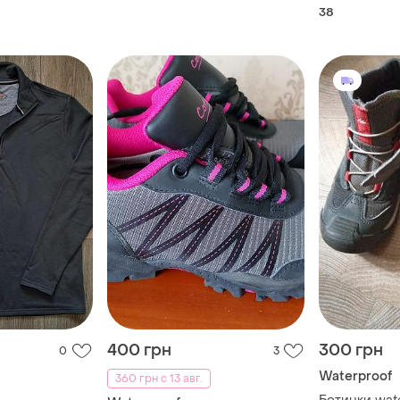
38
400 грн
300 грн
0
3
Waterproof
360 грн с 13 авг.