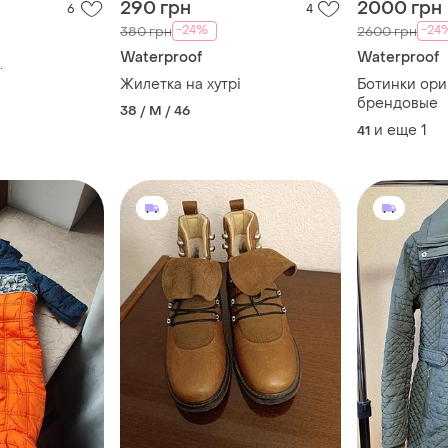
290 грн
2000 грн
6
4
-24%
-24
380 грн
2600 грн
Waterproof
Waterproof
.
Жилетка на хутрі
Ботинки ор
брендовые
38 / M / 46
и еще
1
41