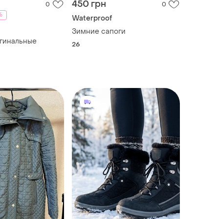
450 грн
0
0
%
Waterproof
Зимние сапоги
игинальные
26