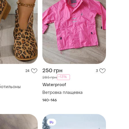
250 грн
24
3
-13%
285 грн
Waterproof
ботильоны
Ветровка плащевка
140-146