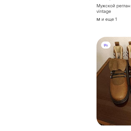
Мужской реглан
vintage
и еще
1
M