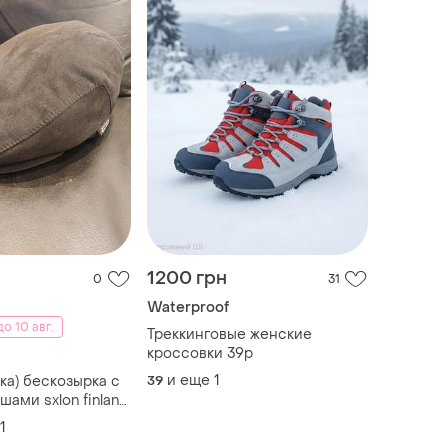
1200 грн
0
31
Waterproof
о 10 авг.
Треккинговые женские
кроссовки 39р
и еще
1
ка) бескозырка с
39
ами sxlon finland
1