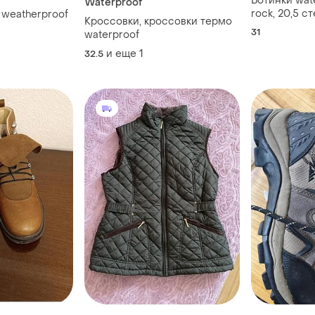
Ботинки wat
Waterproof
rock, 20,5 с
 weatherproof
Кроссовки, кроссовки термо
31
waterproof
и еще
1
32.5