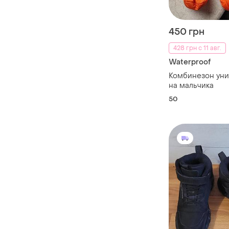
450 грн
428 грн с 11 авг.
Waterproof
Комбинезон ун
на мальчика
50