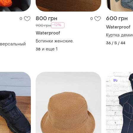
800 грн
600 грн
0
0
-12%
900 грн
Waterproof
Waterproof
Куртка деми
Ботинки женские.
36 / S / 44
иверсальный
и еще
1
38