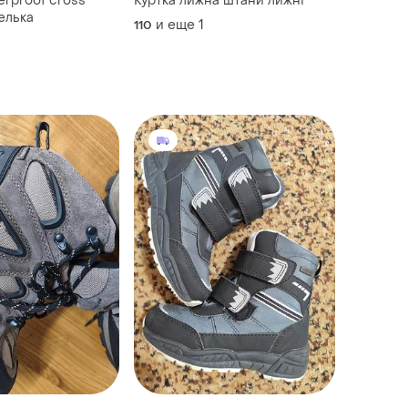
erproof cross
Куртка лижна штани лижні
телька
и еще
1
110