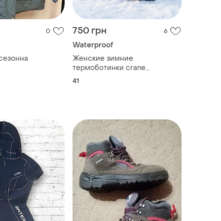
750 грн
0
6
Waterproof
сезонна
Женские зимние
термоботинки crane
waterproof.
41