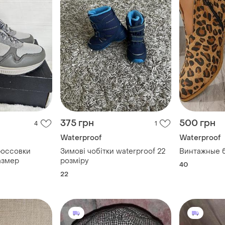
375 грн
500 грн
4
1
Waterproof
Waterproof
россовки
Зимові чобітки waterproof 22
Винтажные 
азмер
розміру
40
22