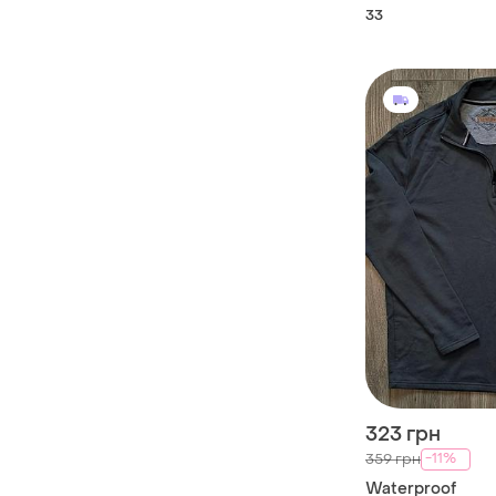
33
323 грн
-11%
359 грн
Waterproof