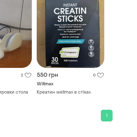
550 грн
2
0
Willmax
ировки стола
Креатин wellmax в стіках.
1