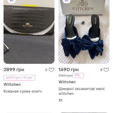
2899 грн
1690 грн
0
8
-4%
1750 грн
2609 грн с 10 авг.
Wittchen
Wittchen
Шикарні оксамитові мюлі
Кожаная сумка-клатч
wittchen
37