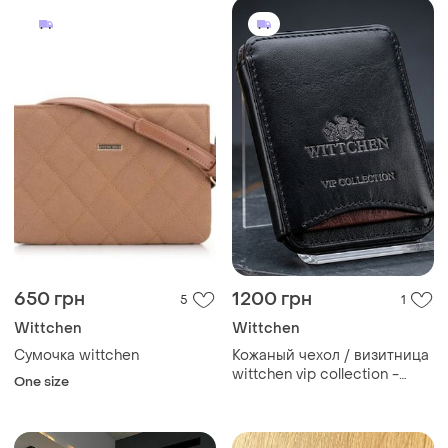
650 грн
1200 грн
5
1
Wittchen
Wittchen
Сумочка wittchen
Кожаный чехол / визитница
wittchen vip collection -
One size
элегантный и
функциональный аксессуар
премиум сегмента