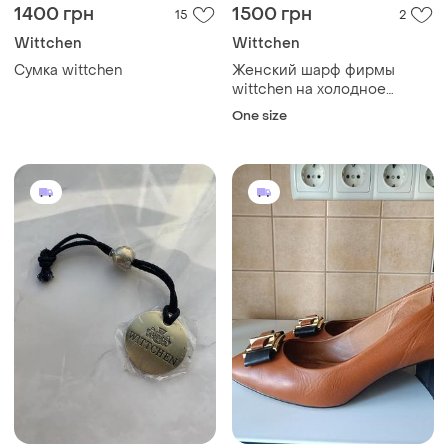
1400 грн
1500 грн
15
2
Wittchen
Wittchen
Сумка wittchen
Женский шарф фирмы
wittchen на холодное
время года синий
One size
роскошный орнамент