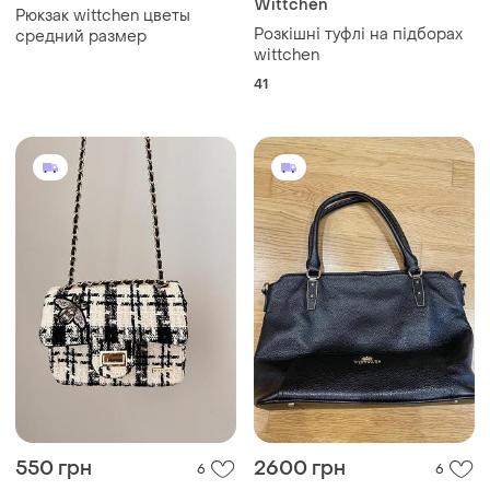
Wittchen
Рюкзак wittchen цветы
Розкішні туфлі на підборах
средний размер
wittchen
41
550 грн
2600 грн
6
6