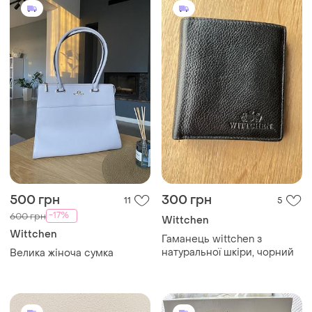
500 грн
300 грн
11
5
-17%
600 грн
Wittchen
Wittchen
Гаманець wittchen з
натуральної шкіри, чорний
Велика жіноча сумка