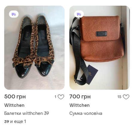
500 грн
700 грн
1
15
Wittchen
Wittchen
Балетки witthchen 39
Сумка чоловіча
и еще
1
39