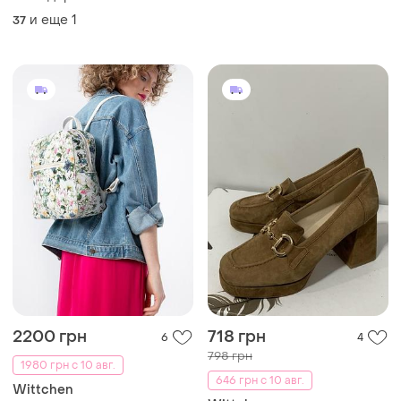
и еще
1
37
2200 грн
718 грн
6
4
798 грн
1980 грн с 10 авг.
646 грн с 10 авг.
Wittchen