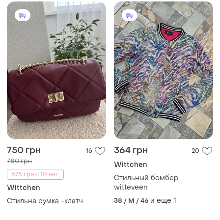
750 грн
364 грн
16
20
780 грн
Wittchen
675 грн с 10 авг.
Стильный бомбер
witteveen
Wittchen
и еще
1
Стильна сумка -клатч
38 / M / 46