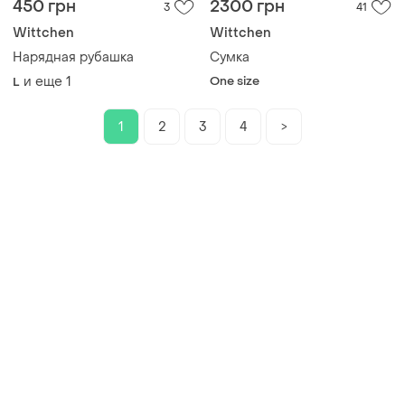
450 грн
2300 грн
3
41
Wittchen
Wittchen
Нарядная рубашка
Сумка
и еще
1
One size
L
1
2
3
4
>