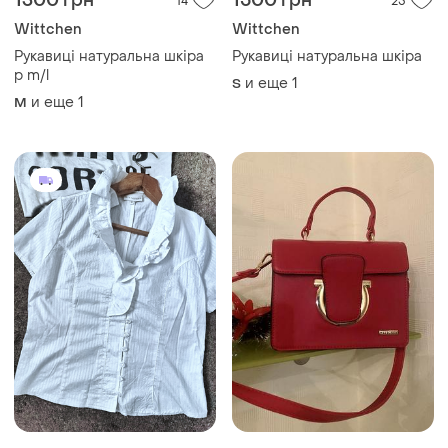
1300 грн
1500 грн
14
25
Wittchen
Wittchen
Рукавиці натуральна шкіра
Рукавиці натуральна шкіра
р m/l
и еще
1
S
и еще
1
M