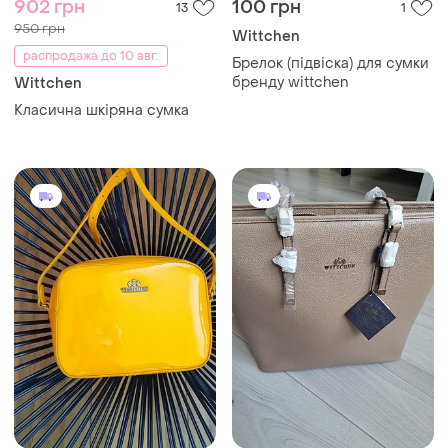
902 грн
100 грн
13
1
950 грн
Wittchen
распродажа до 10 авг.
Брелок (підвіска) для сумки
бренду wittchen
Wittchen
Класична шкіряна сумка