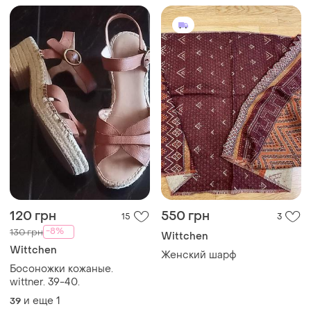
120 грн
550 грн
15
3
-8%
130 грн
Wittchen
Wittchen
Женский шарф
Босоножки кожаные.
wittner. 39-40.
и еще
1
39