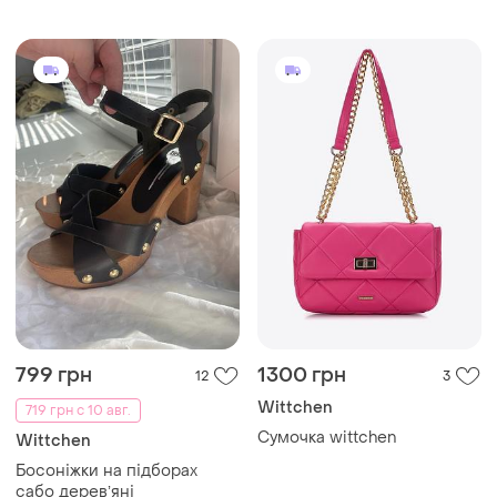
799 грн
1300 грн
12
3
Wittchen
719 грн с 10 авг.
Сумочка wittchen
Wittchen
Босоніжки на підборах
сабо деревʼяні