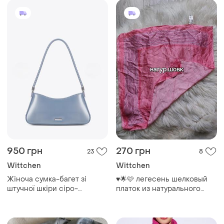
950 грн
270 грн
23
8
Wittchen
Wittchen
Жіноча сумка-багет зі
♥️🌟🩷 легесень шелковый
штучної шкіри сіро-
платок из натурального
блакитна
шелка