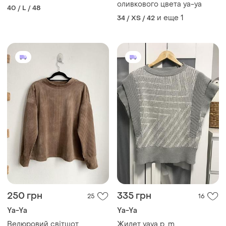
оливкового цвета ya-ya
40 / L / 48
и еще
1
34 / XS / 42
250 грн
335 грн
25
16
Ya-Ya
Ya-Ya
Велюровий світшот
Жилет yaya p. m