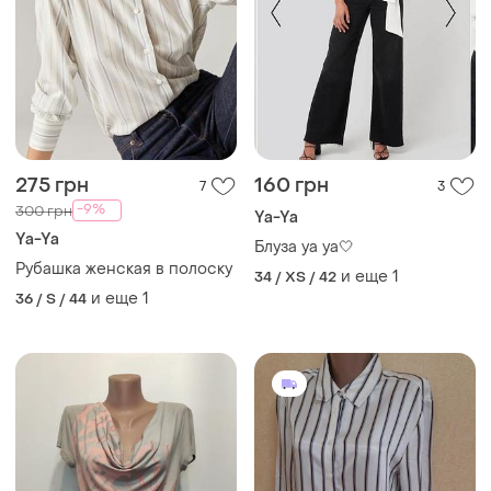
275 грн
160 грн
7
3
-9%
300 грн
Ya-Ya
Ya-Ya
Блуза ya ya🤍
Рубашка женская в полоску
и еще
1
34 / XS / 42
и еще
1
36 / S / 44