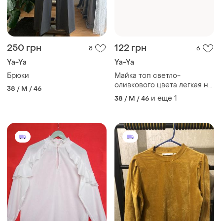
250 грн
122 грн
8
6
Ya-Ya
Ya-Ya
Брюки
Майка топ светло-
оливкового цвета легкая на
38 / M / 46
лето размер m l недорого
и еще
1
38 / M / 46