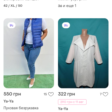
42 / XL / 50
и еще
1
36
550 грн
322 грн
15
7
Ya-Ya
290 грн с 11 авг.
Пуховая безрукавка
Ya-Ya