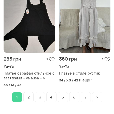
285 грн
350 грн
1
1
Ya-Ya
Ya-Ya
Платье сарафан стильное с
Платье в стиле рустик
завязками - ya ausa - м
и еще
1
34 / XS / 42
38 / M / 46
1
2
3
4
5
6
7
>