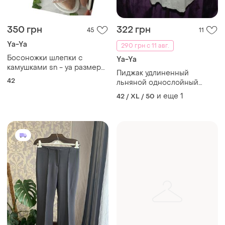
350 грн
322 грн
45
11
Ya-Ya
290 грн с 11 авг.
Босоножки шлепки с
Ya-Ya
камушками sn - ya размер
Пиджак удлиненный
42, стелька 27,5см
42
льняной однослойный
светлый с голубым
и еще
1
42 / XL / 50
подтоном