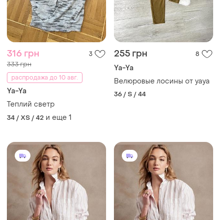
316 грн
255 грн
3
8
333 грн
Ya-Ya
распродажа до 10 авг.
Велюровые лосины от yaya
Ya-Ya
36 / S / 44
Теплий светр
и еще
1
34 / XS / 42