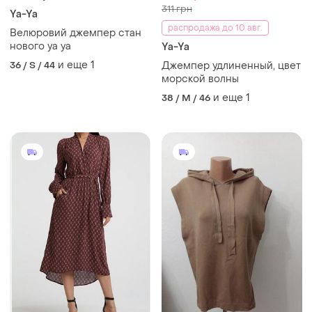
311 грн
Ya-Ya
распродажа до 10 авг.
Велюровий джемпер стан
нового ya ya
Ya-Ya
и еще
1
36 / S / 44
Джемпер удлиненный, цвет
морской волны
и еще
1
38 / M / 46