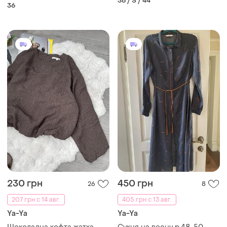
36 / S / 44
36
230 грн
450 грн
26
8
207 грн с 14 авг.
405 грн с 13 авг.
Ya-Ya
Ya-Ya