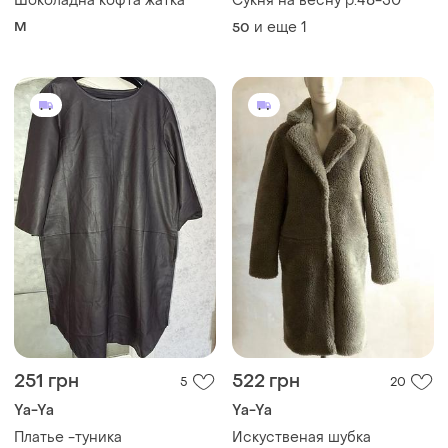
Шоколадна кофта жатка
Сукня на весну р.48-50
M
и еще
1
50
251 грн
522 грн
5
20
Ya-Ya
Ya-Ya
Платье -туника
Искуственая шубка