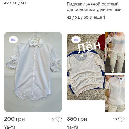
42 / XL / 50
Пиджак льняной светлый
однослойный удлиненный
легкий на лето размер xl xxl
и еще
1
42 / XL / 50
недорогого кулиска на
спинке
200 грн
350 грн
6
18
Ya-Ya
Ya-Ya