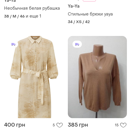
Ya-Ya
Ya-Ya
Необычная белая рубашка
Стильные брюки yaya
и еще
1
38 / M / 46
34 / XS / 42
400 грн
385 грн
5
15