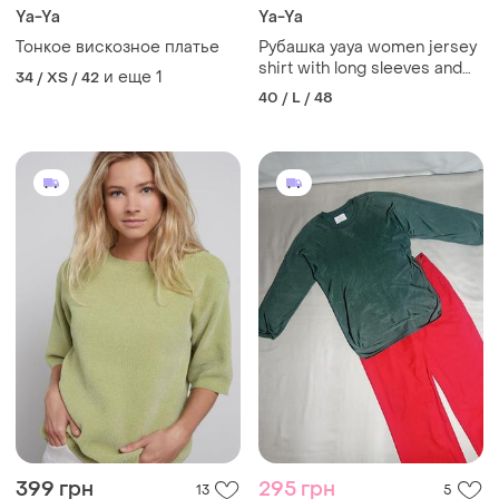
Ya-Ya
Ya-Ya
Тонкое вискозное платье
Рубашка yaya women jersey
shirt with long sleeves and
и еще
1
34 / XS / 42
buttons - l
40 / L / 48
399 грн
295 грн
13
5