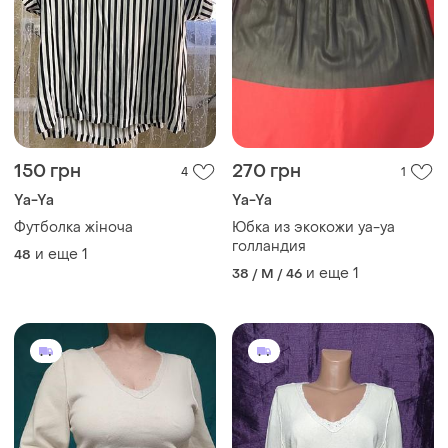
150 грн
270 грн
4
1
Ya-Ya
Ya-Ya
Футболка жіноча
Юбка из экокожи ya-ya
голландия
и еще
1
48
и еще
1
38 / M / 46