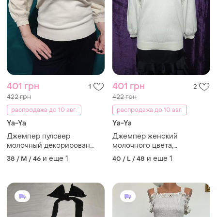
401 грн
401 грн
1
2
422 грн
422 грн
распродажа до 10 авг.
распродажа до 10 авг.
Ya-Ya
Ya-Ya
Джемпер пуловер
Джемпер женский
молочный декорирован
молочного цвета,
кружевом широтки рукава
декорирован
и еще
1
и еще
1
38 / M / 46
40 / L / 48
размер m l недорого
кружевом,широкие рукава,
размер l,xl.