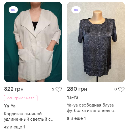
322 грн
280 грн
2
0
Ya-Ya
290 грн с 14 авг.
Ya-ya свободная блуза
Ya-Ya
футболка из штапеля с
Кардиган льняной
напылением
и еще
1
S
удлиненный светлый с
карманами сзади на
и еще
1
42