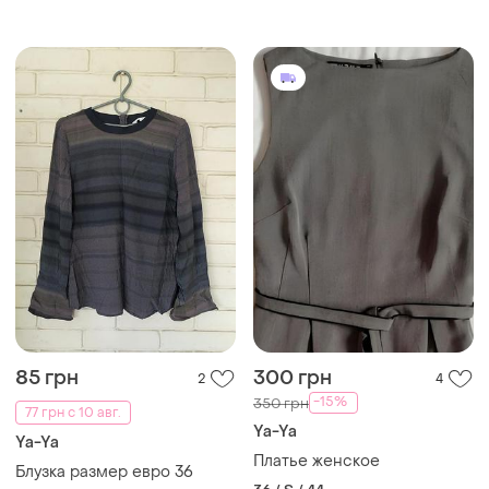
кулиске легкий на лето
размер xl xxl недорого
85 грн
300 грн
2
4
-15%
350 грн
77 грн с 10 авг.
Ya-Ya
Ya-Ya
Платье женское
Блузка размер евро 36