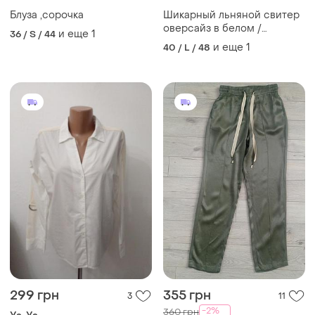
Блуза ,сорочка
Шикарный льняной свитер
оверсайз в белом /
и еще
1
36 / S / 44
кремовом цвете,ya ya,p.l-xl
и еще
1
40 / L / 48
299 грн
355 грн
3
11
-2%
360 грн