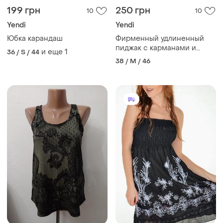
199 грн
250 грн
10
10
Yendi
Yendi
Юбка карандаш
Фирменный удлиненный
пиджак с карманами и
и еще
1
36 / S / 44
разрезами yen london
38 / M / 46