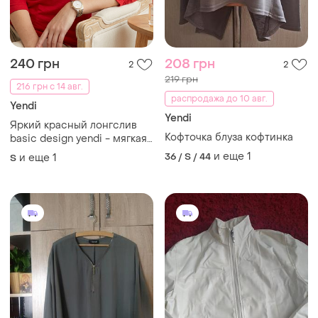
240 грн
208 грн
2
2
219 грн
216 грн с 14 авг.
распродажа до 10 авг.
Yendi
Yendi
Яркий красный лонгслив
Кофточка блуза кофтинка
basic design yendi - мягкая
вискоза
и еще
1
36 / S / 44
и еще
1
S