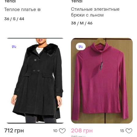
Yendi
Yendi
Стильные элегантные
Теплое платье ❄️
брюки с льном
36 / S / 44
38 / M / 46
712 грн
208 грн
10
15