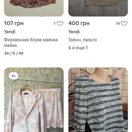
107 грн
400 грн
1
14
Yendi
Yendi
Фирменная блуза маечка
Тренч, пальто
майка
и еще
1
S
36 / S / 44