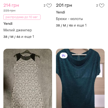
214 грн
201 грн
2
2
225 грн
Yendi
распродажа до 10 авг.
Брюки - кюлоты
Yendi
и еще
1
38 / M / 46
Милий джемпер
и еще
1
38 / M / 46