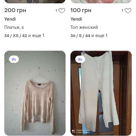
200 грн
100 грн
1
1
Yendi
Yendi
Платье, s
Топ женский
и еще
1
и еще
1
34 / XS / 42
36 / S / 44