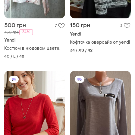
500 грн
150 грн
7
3
-34%
750 грн
Yendi
Yendi
Кофточка оверсайз от yendi
Костюм в нюдовом цвете.
34 / XS / 42
40 / L / 48