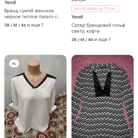
219 грн
Yendi
распродажа до 10 авг.
Бренд x.yendi женское
черное теплое пальто с
Yendi
воротником и пояском.
и еще
1
38 / M / 46
Супер брендовий гольф
светр, кофта
и еще
1
38 / M / 46