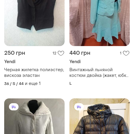
250 грн
440 грн
12
1
Yendi
Yendi
Черная жилетка полиэстер,
Винтажный льняной
вискоза эластан
костюм двойка (жакет, юбка)
фирмы yendi размер l
и еще
1
L
36 / S / 44