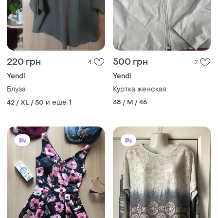
220 грн
500 грн
4
2
Yendi
Yendi
Блуза
Куртка женская.
и еще
1
38 / M / 46
42 / XL / 50