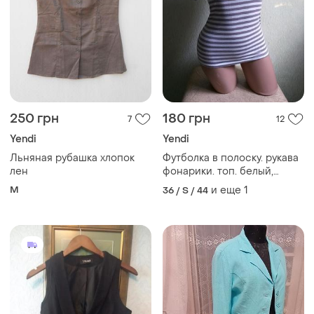
250 грн
180 грн
7
12
Yendi
Yendi
Льняная рубашка хлопок
Футболка в полоску. рукава
лен
фонарики. топ. белый,
мокко.
M
и еще
1
36 / S / 44