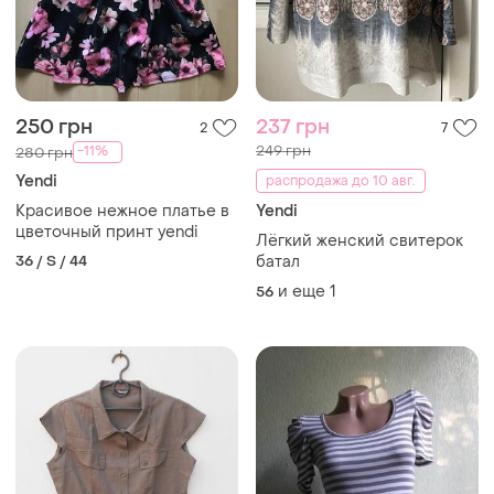
250 грн
237 грн
2
7
249 грн
-11%
280 грн
Yendi
распродажа до 10 авг.
Красивое нежное платье в
Yendi
цветочный принт yendi
Лёгкий женский свитерок
36 / S / 44
батал
и еще
1
56