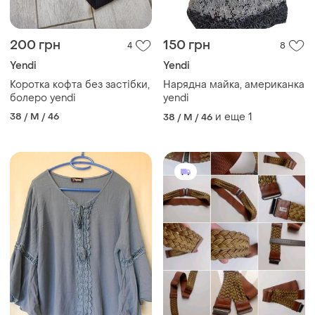
200 грн
150 грн
4
8
Yendi
Yendi
Коротка кофта без застібки,
Нарядна майка, американка
болеро yendi
yendi
38 / M / 46
и еще
1
38 / M / 46