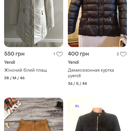
550 грн
400 грн
1
2
Yendi
Yendi
Жіночий білий плащ
Демисезонная куртка
y.yendi
38 / M / 46
36 / S / 44