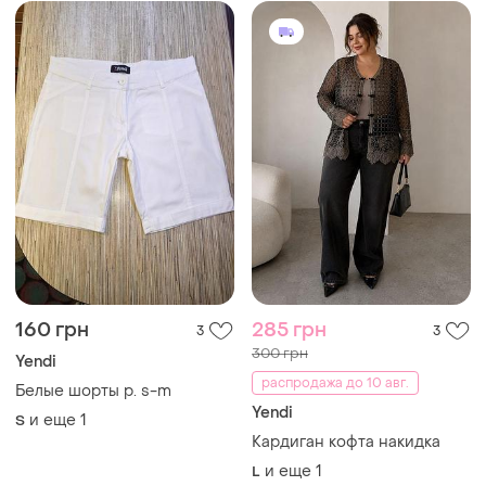
160 грн
285 грн
3
3
300 грн
Yendi
распродажа до 10 авг.
Белые шорты р. s-m
Yendi
и еще
1
S
Кардиган кофта накидка
и еще
1
L