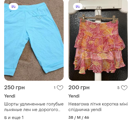
250 грн
200 грн
1
5
Yendi
Yendi
Шорты удлиненные голубые
Невагома літня коротка міні
льняные лен не дорогого
спідничка yendi
купить хс,с размер м
и еще
1
38 / M / 46
S
42,44,34