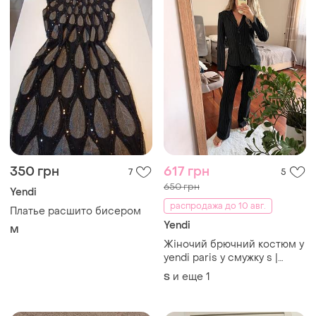
350 грн
617 грн
7
5
650 грн
Yendi
распродажа до 10 авг.
Платье расшито бисером
Yendi
M
Жіночий брючний костюм y
yendi paris у смужку s |
жакет + штани | франція
и еще
1
S