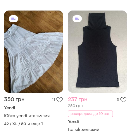
350 грн
237 грн
11
3
250 грн
Yendi
распродажа до 10 авг.
Юбка yendi итальялия
Yendi
и еще
1
42 / XL / 50
Гольф женский