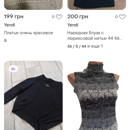
199 грн
200 грн
0
0
Yendi
Yendi
Платье очень красивое
Нарядная блуза с
люриксовой нитью 44 46
S
разм
и еще
1
36 / S / 44