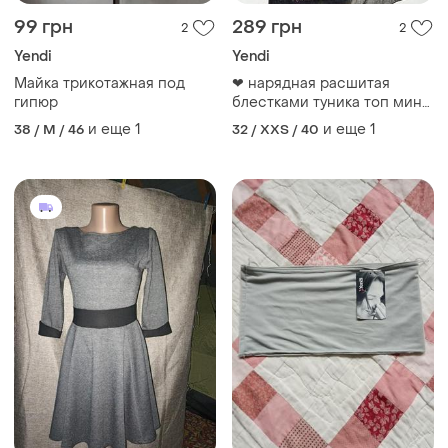
99 грн
289 грн
2
2
Yendi
Yendi
Майка трикотажная под
❤ нарядная расшитая
гипюр
блестками туника топ мини
платье юбка с вышивкой и
и еще
1
и еще
1
38 / M / 46
32 / XXS / 40
пайетками 🔥