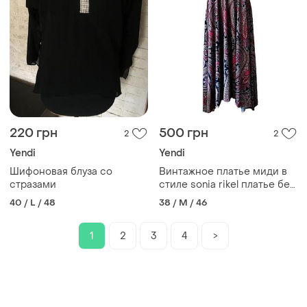
220 грн
500 грн
2
2
Yendi
Yendi
Шифоновая блуза со
Винтажное платье миди в
стразами
стиле sonia rikel платье без
бретелей платье бюстье
40 / L / 48
38 / M / 46
1
2
3
4
>