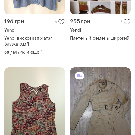
196 грн
235 грн
3
2
Yendi
Yendi
Yendi вискозная жатая
Плетеный ремень широкий.
блузка р.м/l
и еще
1
38 / M / 46