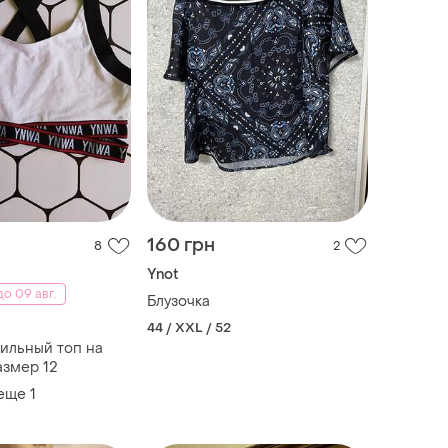
160 грн
8
2
Ynot
о 09 авг.
Блузочка
44 / XXL / 52
ильный топ на
азмер 12
 еще
1