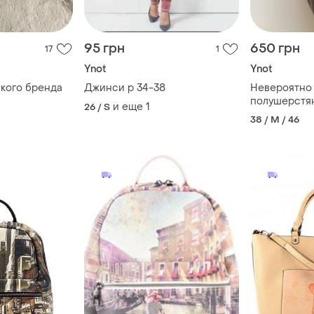
95 грн
650 грн
17
1
Ynot
Ynot
ского бренда
Джинси р 34-38
Невероятно 
полушерстя
и еще
1
26 / S
брендовый
38 / M / 46