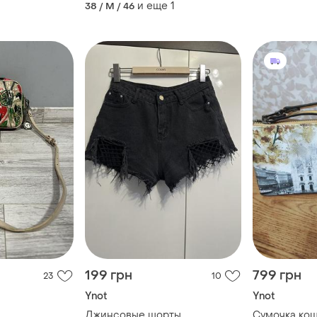
и еще
1
38 / M / 46
199 грн
799 грн
23
10
Ynot
Ynot
Джинсовые шорты
Сумочка кош