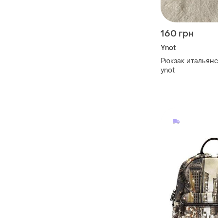
160 грн
Ynot
Рюкзак итальян
ynot