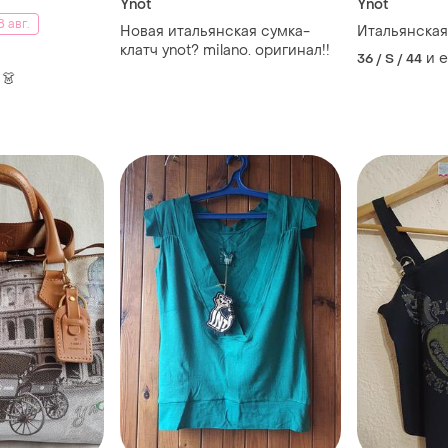
Ynot
Ynot
 авг.
Новая итальянская сумка-
Итальянская
клатч ynot? milano. оригинал!!
и 
36 / S / 44
 👗