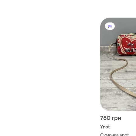
750 грн
Ynot
Сумочка ynot