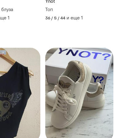
Ynot
 блуза
Топ
еще
1
и еще
1
36 / S / 44