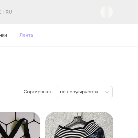
K
нки
Лента
Сортировать:
по популярности