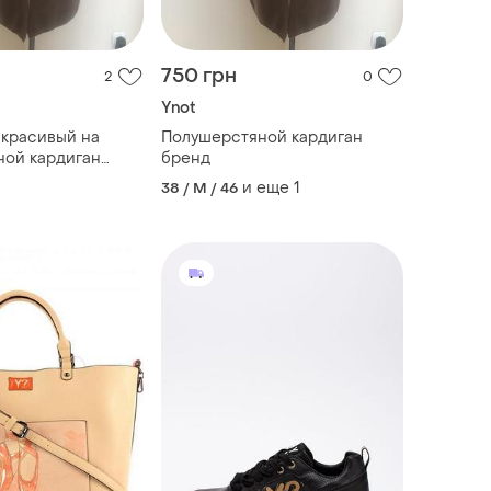
750 грн
2
0
Ynot
красивый на
Полушерстяной кардиган
ной кардиган
бренд
и еще
1
38 / M / 46