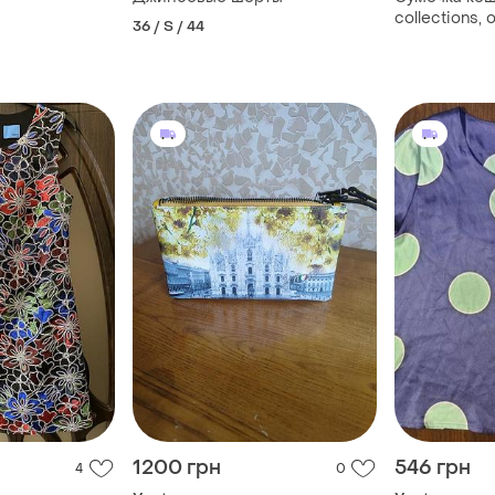
collections, 
36 / S / 44
1200 грн
546 грн
4
0