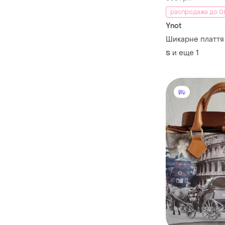
распродажа до 08
Ynot
Шикарне плаття
и еще
1
S