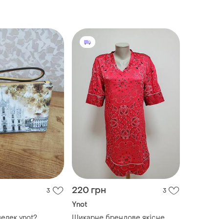
220 грн
3
3
Ynot
елек ynot?
Шикарне брендове якісне