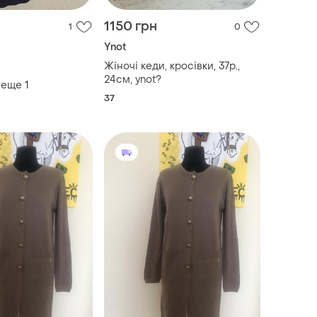
1150 грн
1
0
Ynot
Жіночі кеди, кросівки, 37р.,
24cм, ynot?
 еще
1
37