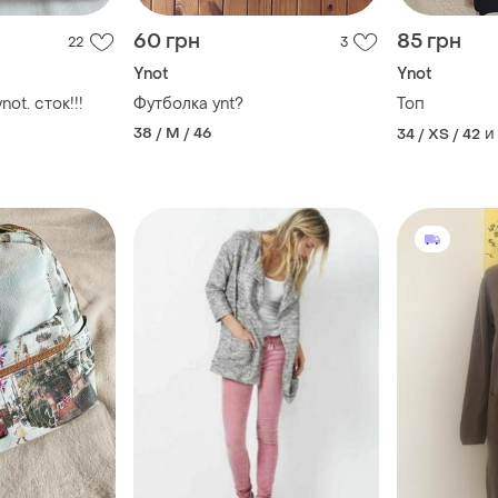
60 грн
85 грн
22
3
Ynot
Ynot
ot. сток!!!
Футболка ynt?
Топ
38 / M / 46
и
34 / XS / 42