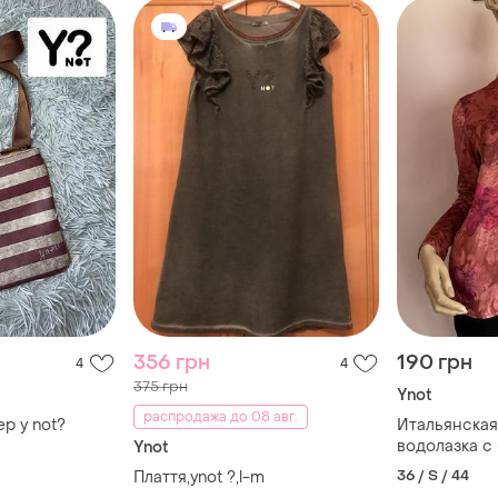
356 грн
190 грн
4
4
375 грн
Ynot
распродажа до 08 авг.
р y not?
Итальянская
водолазка с
Ynot
цветами/s/b
36 / S / 44
Плаття,ynot ?,l-m
состояние н