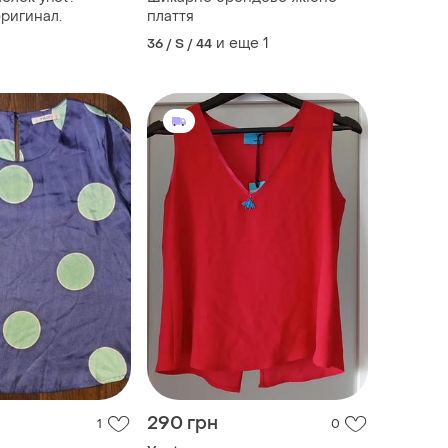
оригинал.
плаття
и еще
1
36 / S / 44
290 грн
1
0