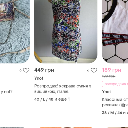
449 грн
189 грн
3
6
199 грн
Ynot
распродажа д
Розпродаж! яскрава сукня з
вишивкою, італія.
y not?
Ynot
и еще
1
40 / L / 48
Классный ст
резинках)))р
и
38 / M / 46