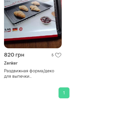
820 грн
5
Zenker
Раздвижная форма/деко
для выпечки
перфорированный zenker
(немежность)
1