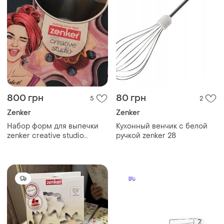
800 грн
80 грн
5
2
Zenker
Zenker
Набор форм для выпечки
Кухонный венчик с белой
zenker creative studio
ручкой zenker 28
tortoise box ø 16,5 см