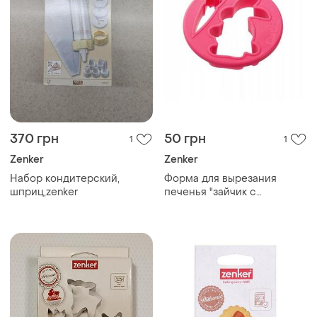
370 грн
50 грн
1
1
Zenker
Zenker
Набор кондитерский,
Форма для вырезания
шприц,zenker
печенья "зайчик с
морковкой" zenker серый