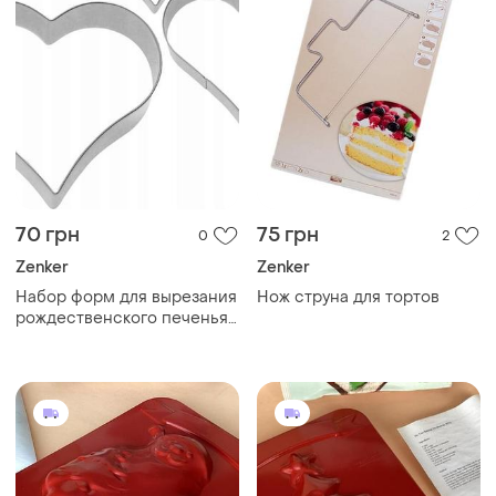
70 грн
75 грн
0
2
Zenker
Zenker
Набор форм для вырезания
Нож струна для тортов
рождественского печенья
"сердце" zenker 3шт