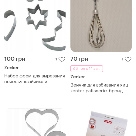
100 грн
70 грн
1
1
Zenker
63 грн с 14 авг.
Набор форм для вырезания
Zenker
печенья «зайчика и
Венчик для взбивания яиц
цветка» zenker
zenker patisserie. бренд:
zenker серия: patisserie
назначение: для взбивания.
материал: нержавеющая
сталь, пластик.