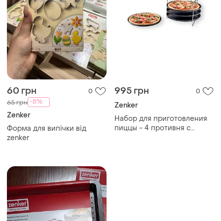
60 грн
995 грн
0
0
-8%
65 грн
Zenker
Zenker
Набор для приготовления
пиццы - 4 противня с
Форма для випічки від
держателем 29х29х1,5 см
zenker
комбинированный zenker