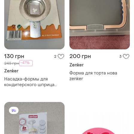
130 грн
200 грн
2
3
-47%
245 грн
Zenker
Zenker
Форма для торта нова
zenker
Насадка-формы для
кондитерского шприца
zenker spritzgebäckvorsatz
(4 формы) новая из
ничечины