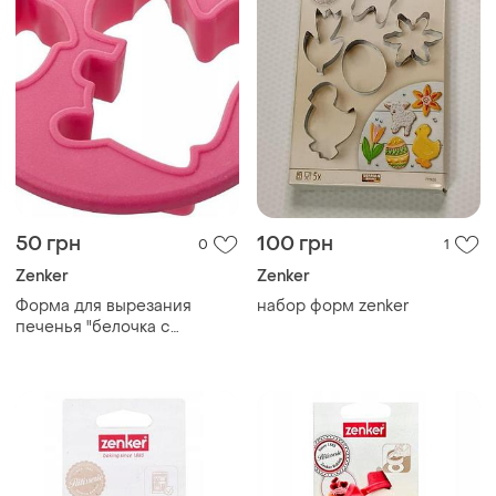
50 грн
100 грн
0
1
Zenker
Zenker
Форма для вырезания
набор форм zenker
печенья "белочка с
желудом" zenker