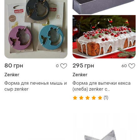
80 грн
295 грн
0
60
Zenker
Zenker
Форма для печенья мышь и
Форма для выпечки кекса
сыр zenker
(хлеба) zenker с
антипригарным
(1)
покрытием/5 лет гарантии