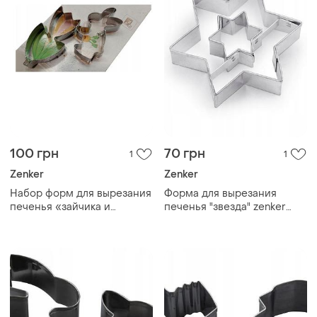
100 грн
70 грн
1
1
Zenker
Zenker
Набор форм для вырезания
Форма для вырезания
печенья «зайчика и
печенья "звезда" zenker
цветка» zenker
3шт