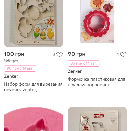
100 грн
90 грн
3
1
168 грн
86 грн с 14 авг.
90 грн с 14 авг.
Zenker
Zenker
Формочка пластиковая для
Набор форм для вырезания
печенья поросенок
печенья zenker,
красный zenker
состоящего из 5
предметов для крупной
тематики. производитель:
zenker, нижняя.