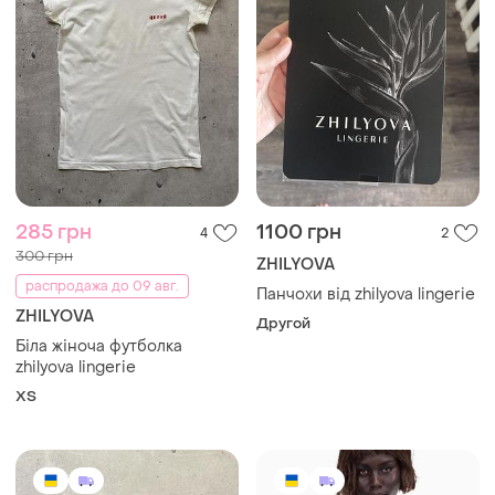
285 грн
1100 грн
4
2
300 грн
ZHILYOVA
распродажа до 09 авг.
Панчохи від zhilyova lingerie
ZHILYOVA
Другой
Біла жіноча футболка
zhilyova lingerie
ХS