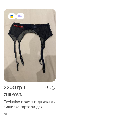
бежеві limited
2200 грн
18
ZHILYOVA
Exclusive пояс з підвʼязками
вишивка гартери для
панчох control zhilyova
M