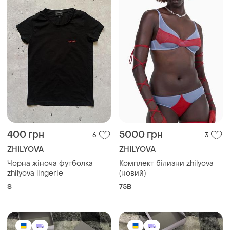
400 грн
5000 грн
6
3
ZHILYOVA
ZHILYOVA
Чорна жіноча футболка
Комплект білизни zhilyova
zhilyova lingerie
(новий)
S
75B