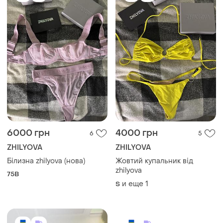
6000 грн
4000 грн
6
5
ZHILYOVA
ZHILYOVA
Білизна zhilyova (нова)
Жовтий купальник від
zhilyova
75B
и еще
1
S