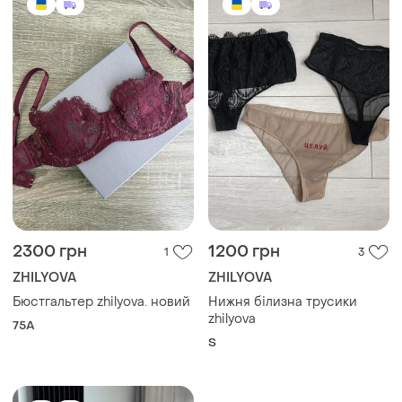
2300 грн
1200 грн
1
3
ZHILYOVA
ZHILYOVA
Бюстгальтер zhilyova. новий
Нижня білизна трусики
zhilyova
75A
S