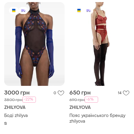
3000 грн
650 грн
0
14
-22%
-6%
3800 грн
690 грн
ZHILYOVA
ZHILYOVA
Боді zhilyva
Пояс українського бренду
zhilyova
S