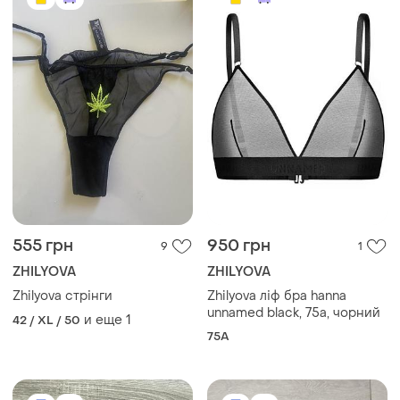
555 грн
950 грн
9
1
ZHILYOVA
ZHILYOVA
Zhilyova cтрінги
Zhilyova ліф бра hanna
unnamed black, 75а, чорний
и еще
1
42 / XL / 50
75A