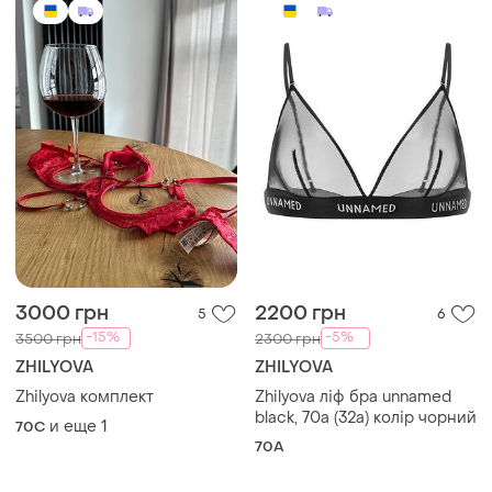
3000 грн
2200 грн
5
6
-15%
-5%
3500 грн
2300 грн
ZHILYOVA
ZHILYOVA
Zhilyova комплект
Zhilyova ліф бра unnamed
black, 70а (32а) колір чорний
и еще
1
70C
70A