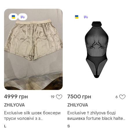
4999 грн
7500 грн
19
6
ZHILYOVA
ZHILYOVA
Exclusive silk шовк боксери
Exclusive ‼️ zhilyova боді
труси чоловічі з з
вишивка fortune black halter
брендованою резиною
bodysuit
L
S
"unnamed" шовк zhilyova