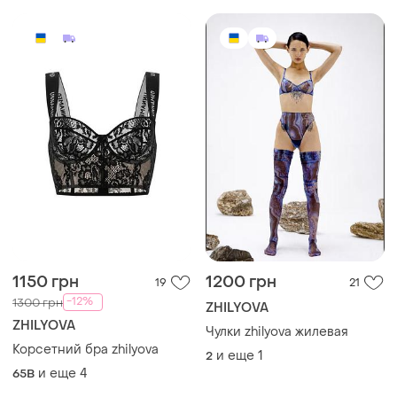
1150 грн
1200 грн
19
21
-12%
1300 грн
ZHILYOVA
ZHILYOVA
Чулки zhilyova жилевая
Корсетний бра zhilyova
и еще
1
2
и еще
4
65B