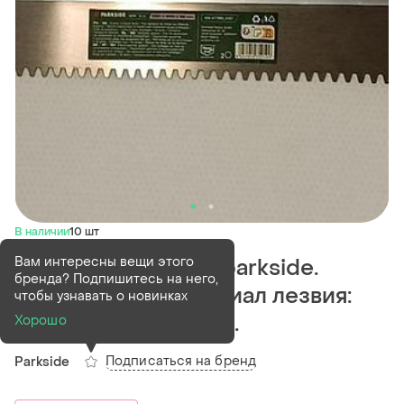
В наличии
10 шт
Вам интересны вещи этого
Зубчатый шпатель parkside.
бренда? Подпишитесь на него,
длина: 50 см материал лезвия:
чтобы узнавать о новинках
нержавеющая сталь.
Хорошо
Подписаться на бренд
Parkside