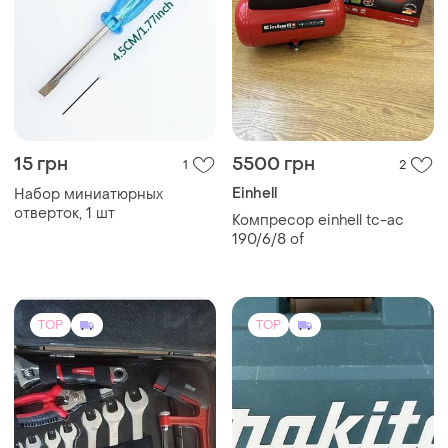
15 грн
5500 грн
1
2
Einhell
Набор миниатюрных
отверток, 1 шт
Компресор einhell tc-ac
190/6/8 of
TOP
TOP