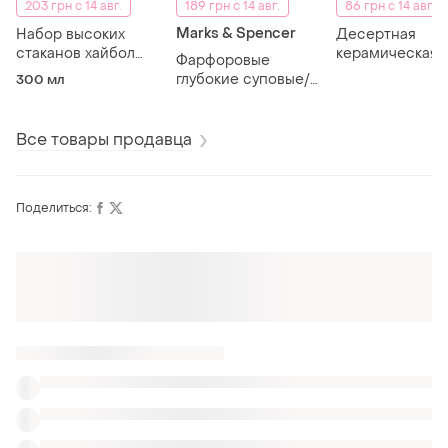
203 грн с 14 авг.
189 грн с 14 авг.
86 грн с 14 авг.
Marks & Spencer
Набор высоких
Десертная
стаканов хайбол
керамическая
Фарфоровые
(highball) с
тарелка «солн
глубокие суповые/
300 мл
утолщенным дном (4
ромашки» с
пастовые тарелки
шт, 300 мл)
рельефным уз
marks &amp; spencer
(19 см)
(m&amp;s home,
Все товары продавца
серия maxim) - 17 см
комплект из 2 штук.
Поделиться: