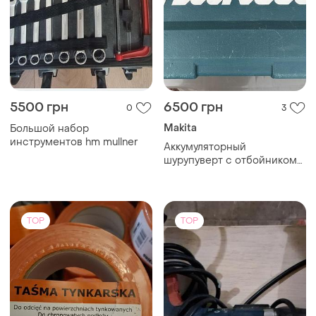
5500 грн
6500 грн
0
3
Makita
Большой набор
инструментов hm mullner
Аккумуляторный
шурупуверт с отбойником
makita, все в оригинале от
кейса до бит.
TOP
TOP