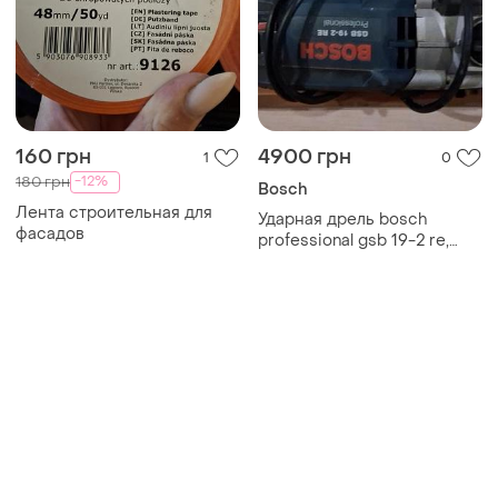
160 грн
4900 грн
1
0
-12%
180 грн
Bosch
Лента строительная для
Ударная дрель bosch
фасадов
professional gsb 19-2 re,
известный своей
надежностью