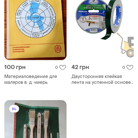
100 грн
42 грн
0
0
Материаловедение для
Двусторонняя клейкая
маляров в. д. чмерь
лента на успенной основе
супермицица mustang
19ммх5м