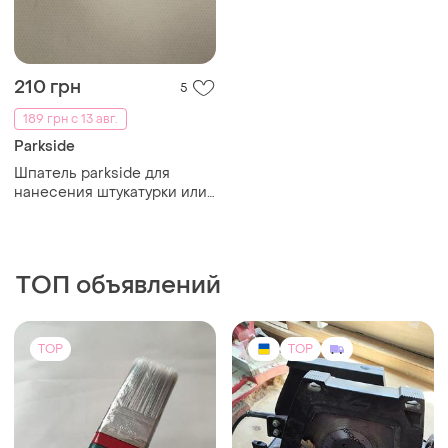
210 грн
5
189 грн с 13 авг.
Parkside
Шпатель parkside для
нанесения штукатурки или
шпатлевки. ширина леза: 60
см. материал лезвия:
нержавеющая сталь.
ТОП объявлений
TOP
TOP