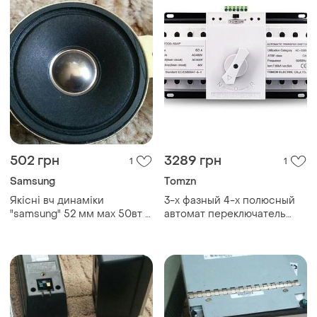
502 грн
3289 грн
1
1
Samsung
Tomzn
Якісні вч динаміки
3-х фазный 4-х полюсный
"samsung" 52 мм мах 50вт 8
автомат переключатель
ом.
ввода резерва авр 63а
230в/380в на 2 нагрузки