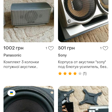
1002 грн
501 грн
1
1
Panasonic
Sony
Комплект 3 колонки
Корпуса от акустики "sony"
потужної акустики
под блютуз-усилитель, без
"panasonic" 2х55 + 60вт.
динамиков .
(1)