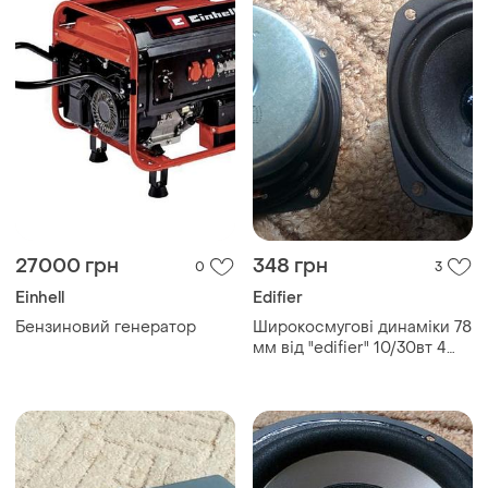
27000 грн
348 грн
0
3
Einhell
Edifier
Бензиновий генератор
Широкосмугові динаміки 78
мм від "edifier" 10/30вт 4
ом.