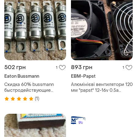
502 грн
893 грн
1
1
Eaton Bussmann
EBM-Papst
Скидка 60% bussmann
Алюмінієві вентилятори 120
быстродействующие
мм "papst" 12-16v 0.5а
предохранители 63а для
germany
(1)
защиты полупроводниковых
приборов