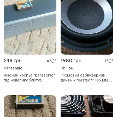
248 грн
1980 грн
6
1
Panasonic
Philips
Якісний корпус "panasonic"
Фірмовий сабвуферний
під невелику блютуз
динамік "eastech" 165 мм, 4
колонку.
ом , 75/150 вт.