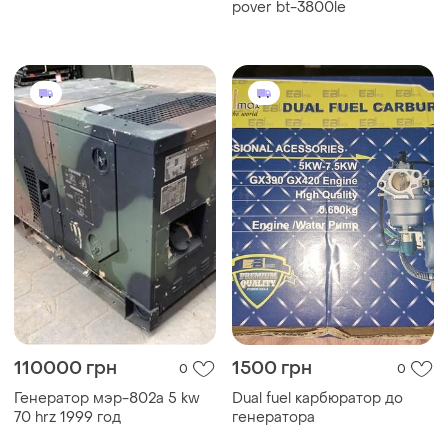
торговой марки vario tech
pover bt-3800le
110000 грн
1500 грн
0
0
Генератор мэр-802а 5 kw
Dual fuel карбюратор до
70 hrz 1999 год
генератора