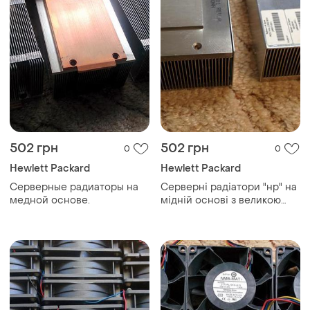
502 грн
502 грн
0
0
Hewlett Packard
Hewlett Packard
Серверные радиаторы на
Серверні радіатори "нр" на
медной основе.
мідній основі з великою
площею