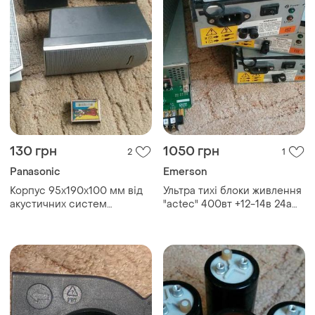
130 грн
1050 грн
2
1
Panasonic
Emerson
Корпус 95х190х100 мм від
Ультра тихі блоки живлення
акустичних систем
"actec" 400вт +12-14в 24а
"panasonic".
+5в 27а