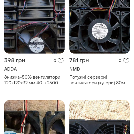
398 грн
781 грн
0
0
ADDA
NMB
Знижка-50% вентилятори
Потужні серверні
120х120х32 мм 40 в 2500
вентилятори (кулери) 80мм
об/хв підшипники
12в 1.6 а на подш-ках.