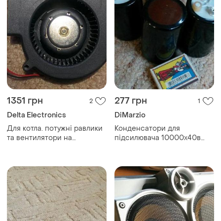
1351 грн
277 грн
2
1
Delta Electronics
DiMarzio
Для котла. потужні равлики
Конденсатори для
та вентилятори на
підсилювача 10000х40в
підшипниках.
оригінал, німеччина.