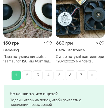
150 грн
683 грн
1
0
Samsung
Delta Electronics
Пара потужних динаміків
Супер потужні вентилятори
"samsung" 120 мм 40вт під
120х120х25 мм "delta
заміну підвісу
electronic" 12в 3а
1
2
3
4
5
6
7
>
Не нашли то, что ищете?
Подпишитесь на поиск, чтобы узнавать о
появлении новых вещей