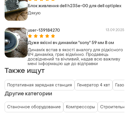
Блок живлення dell h235e-00 для dell optiplex
Дякую
user-139184270
13.09.2025
Дуже якісні вч динаміки "sony" 59 мм 8 ом
Динамік встав в якості аналогу для рідкісного
ВЧ динаміка, грає відмінно. Продавець
досвідчений та вічливий, надав всю важливу
мені інформацію ще до відправки
Также ищут
Портативная зарядная станция
Генератор 4 квт
Газовы
Другие категории
Станочное оборудование
Компрессоры
Строительно