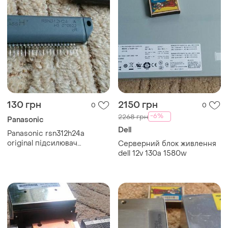
130 грн
2150 грн
0
0
-6%
2268 грн
Panasonic
Dell
Panasonic rsn312h24a
original підсилювач
Серверний блок живлення
потужності.
dell 12v 130a 1580w