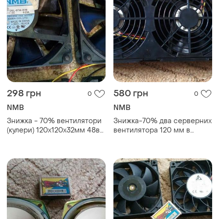
298 грн
580 грн
0
0
NMB
NMB
Знижка - 70% вентилятори
Знижка-70% два серверних
(кулери) 120х120х32мм 48в
вентилятора 120 мм в
шарикоп-ник
захисному боксі