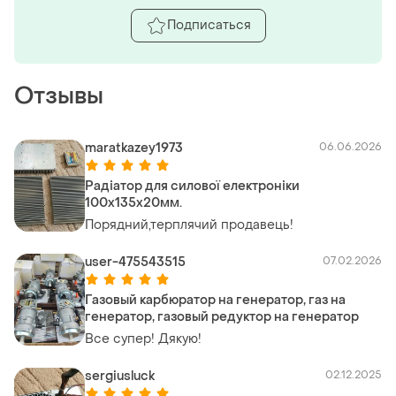
Подписаться
Отзывы
maratkazey1973
06.06.2026
Радіатор для силової електроніки
100х135х20мм.
Порядний,терплячий продавець!
user-475543515
07.02.2026
Газовый карбюратор на генератор, газ на
генератор, газовый редуктор на генератор
Все супер! Дякую!
sergiusluck
02.12.2025