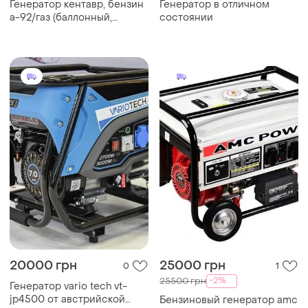
Генератор кентавр, бензин
Генератор в отличном
а-92/газ (баллонный,
состоянии
магистральный) 2.2квт
20000 грн
25000 грн
0
1
-2%
25500 грн
Генератор vario tech vt-
jp4500 от австрийской
Бензиновый генератор amc