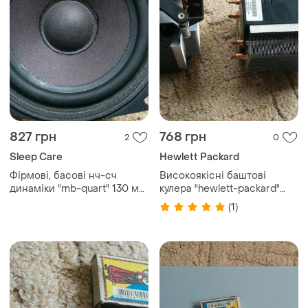
827 грн
768 грн
2
0
Sleep Care
Hewlett Packard
Фірмові, басові нч-сч
Високоякісні баштові
динаміки "mb-quart" 130 мм
кулера "hewlett-packard"
4 ом, 40/60 вт
для intel 775
(1)