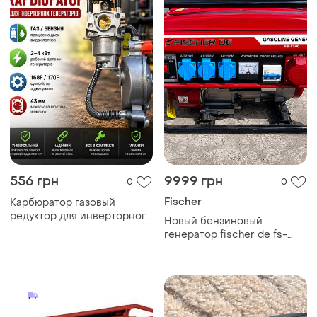
556 грн
9999 грн
0
0
Fischer
Карбюратор газовый
редуктор для инверторного
Новый бензиновый
генератора открытого типа
генератор fischer de fs-
3-4 квт газ/бензин
8500 6.5 квт | новый |
220в/380в