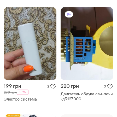
199 грн
220 грн
2
0
-27%
270 грн
Двигатель обдува свч-печи
хд3.127.000
Электро система