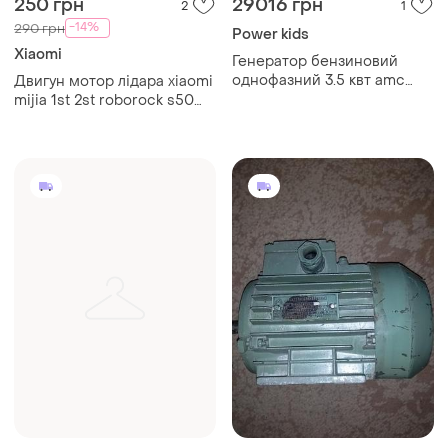
250 грн
29016 грн
2
1
-14%
290 грн
Power kids
Xiaomi
Генератор бензиновий
однофазний 3.5 квт amc
Двигун мотор лідара xiaomi
power bt-3800le
mijia 1st 2st roborock s50
s51 s55