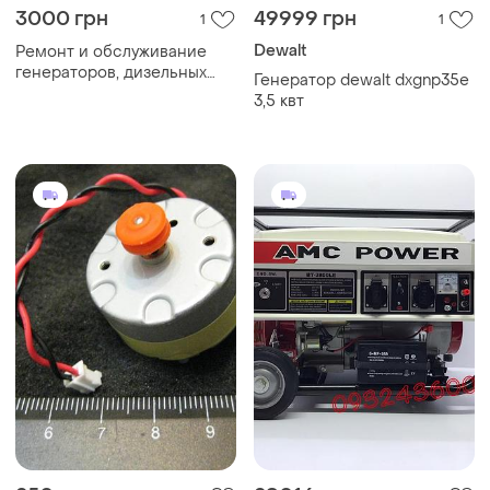
3000 грн
49999 грн
1
1
Dewalt
Ремонт и обслуживание
генераторов, дизельных
Генератор dewalt dxgnp35e
электростанций,
3,5 квт
подключения,
электромонтажные работы