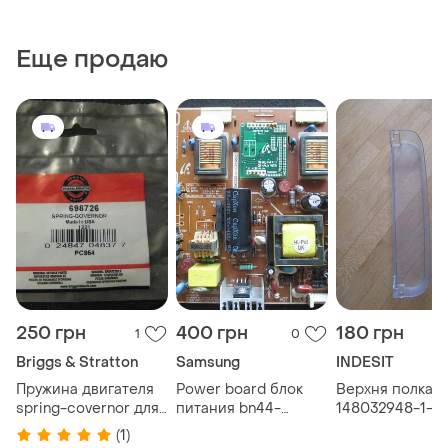
Еще продаю
250 грн
400 грн
180 грн
1
0
Briggs & Stratton
Samsung
INDESIT
Пружина двигателя
Power board блок
Верхня полка
spring-covernor для
питания bn44-
148032948-1-1
двигателей briggs
00121a pwi1704sv
c00857270 для
(1)
&amp; stritton
для монитора
холодильника a