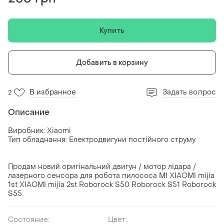
Купить
Добавить в корзину
В избранное
Задать вопрос
2
Описание
Виробник: Xiaomi
Тип обладнання: Електродвигуни постійного струму
Продам новий оригінальний двигун / мотор лідара /
лазерного сенсора для робота пилососа MI XIAOMI mijia
1st XIAOMI mijia 2st Roborock S50 Roborock S51 Roborock
S55.
Состояние:
Цвет: