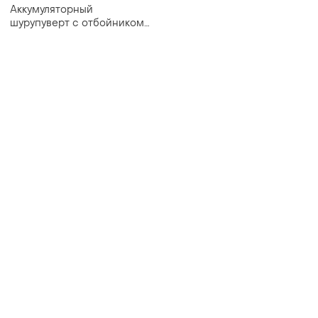
Аккумуляторный
шурупуверт с отбойником
makita, все в оригинале от
кейса до бит.