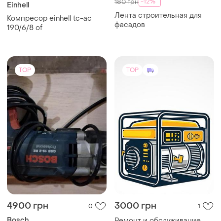
-12%
180 грн
Einhell
Лента строительная для
Компресор einhell tc-ac
фасадов
190/6/8 of
TOP
TOP
4900 грн
3000 грн
0
1
Bosch
Ремонт и обслуживание