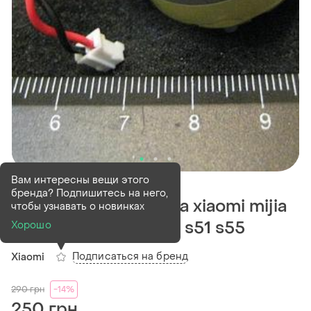
В наличии
6 шт
Вам интересны вещи этого
бренда? Подпишитесь на него,
Двигун мотор лідара xiaomi mijia
чтобы узнавать о новинках
1st 2st roborock s50 s51 s55
Хорошо
Подписаться на бренд
Xiaomi
290
грн
-14%
250 грн