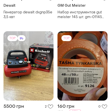
Dewalt
GM Gut Meister
Генератор dewalt dxgnp35e
Набор инструментов gut
3,5 квт
meister 145 шт. gm-01145
нижняя
TOP
TOP
5500 грн
160 грн
2
0