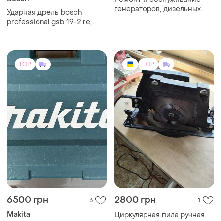
генераторов, дизельных
Ударная дрель bosch
электростанций,
professional gsb 19-2 re,
подключения,
известный своей
электромонтажные работы
надежностью
TOP
TOP
6500 грн
2800 грн
3
1
Makita
Циркулярная пила ручная