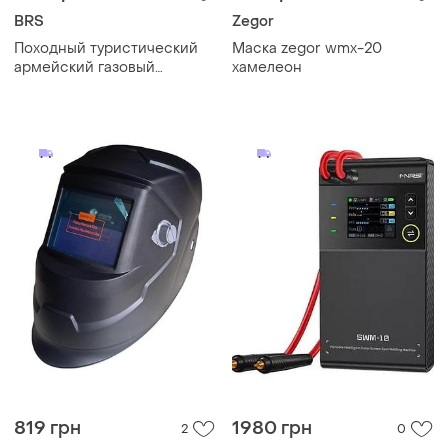
BRS
Zegor
Походный туристический
Маска zegor wmx-20
армейский газовый
хамелеон
паяльник - горелка brs
3000t, компактный,
нержавеющая сталь
819 грн
1980 грн
2
0