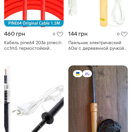
460 грн
144 грн
0
0
Кабель pine64 203a pinecil-
Паяльник электрический
cc1m5 термостойкий
60w с деревянной ручкой
силиконовый для
514 knz
паяльника type-c/type-c
1.5m red