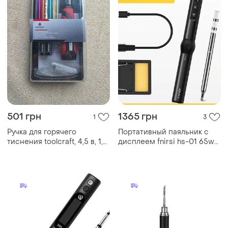
501 грн
1365 грн
1
3
Ручка для горячего
Портативный паяльник с
тиснения toolcraft, 4,5 в, 1,5
дисплеем fnirsi hs-01 65w
вт, до 170°c, с фольгой
type-c