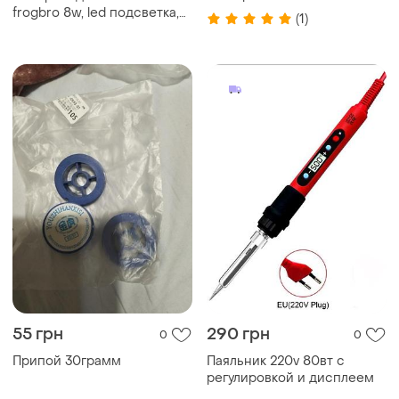
регулятор температуры жк-
frogbro 8w, led подсветка,
(1)
дисплей
сенсорный, 480с
55 грн
290 грн
0
0
Припой 30грамм
Паяльник 220v 80вт с
регулировкой и дисплеем