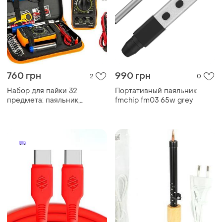
760 грн
990 грн
2
0
Набор для пайки 32
Портативный паяльник
предмета: паяльник,
fmchip fm03 65w grey
мультиметр, подставка,
отсос, припой, жала и др в
чехле ks908/ad26-3 knz