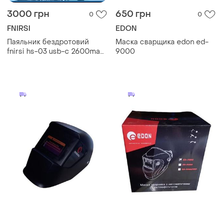
3000 грн
650 грн
0
0
FNIRSI
EDON
Паяльник бездротовий
Маска сварщика еdon ed-
fnirsi hs-03 usb-c 2600mah,
9000
швидкий нагрів 7с, 100–
450°c