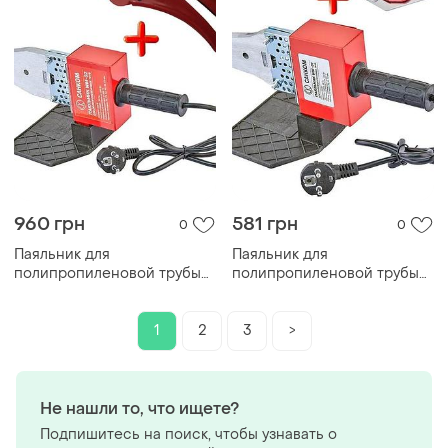
960 грн
581 грн
0
0
Паяльник для
Паяльник для
полипропиленовой трубы
полипропиленовой трубы
санком wm-02 (насадки
санком wm-01 (насадки 20-
20-63) + ножницы автомат.
32) + ножницы 16-40 (кейс
16-40 (кейс пластик)
пластик)
1
2
3
>
Не нашли то, что ищете?
Подпишитесь на поиск, чтобы узнавать о