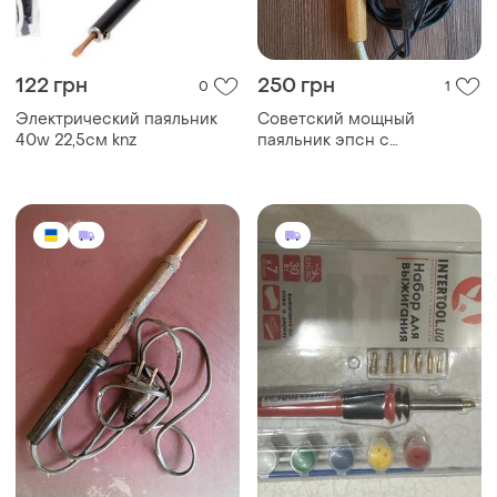
122 грн
250 грн
0
1
Электрический паяльник
Советский мощный
40w 22,5см knz
паяльник эпсн с
деревянной ручкой