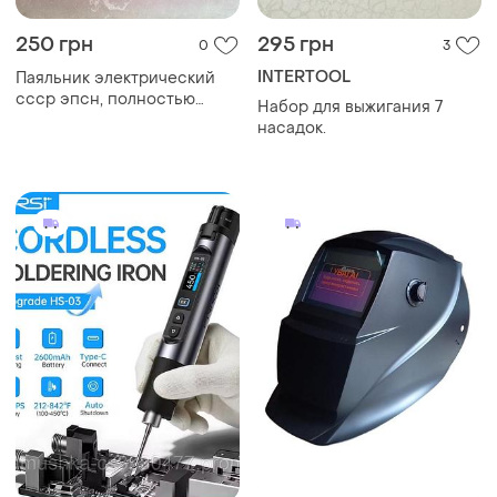
250 грн
295 грн
0
3
INTERTOOL
Паяльник электрический
ссср эпсн, полностью
Набор для выжигания 7
рабочий, карболитовая
насадок.
ручка