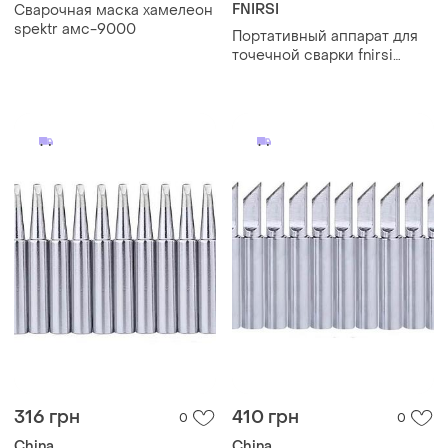
FNIRSI
Сварочная маска хамелеон
spektr амс-9000
Портативный аппарат для
точечной сварки fnirsi
swm-10
316 грн
410 грн
0
0
China
China