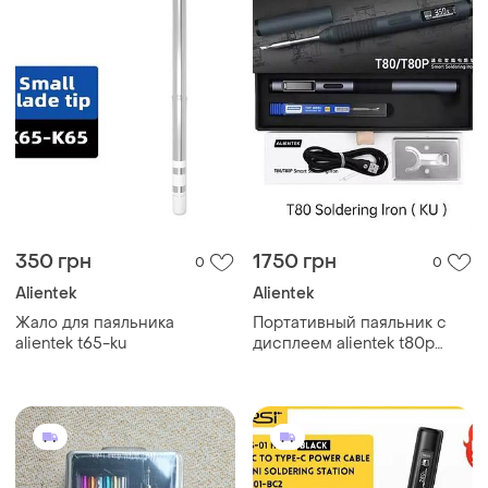
350 грн
1750 грн
0
0
Alientek
Alientek
Жало для паяльника
Портативный паяльник с
alientek t65-ku
дисплеем alientek t80p
100w black