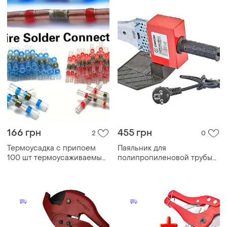
166 грн
455 грн
2
0
Термоусадка с припоем
Паяльник для
100 шт термоусаживаемые
полипропиленовой трубы
с оловом припоем, в
санком wm-01 (насадки 20-
блистере
32, кейс пластик)