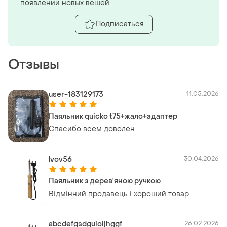
появлении новых вещей
Подписаться
Отзывы
user-183129173
11.05.2026
Паяльник quicko t75+жало+адаптер
Спасибо всем доволен .
lvov56
30.04.2026
Паяльник з дерев'яною ручкою
Відмінний продавець і хороший товар
abcdefgsdguioijhggf
26.02.2026