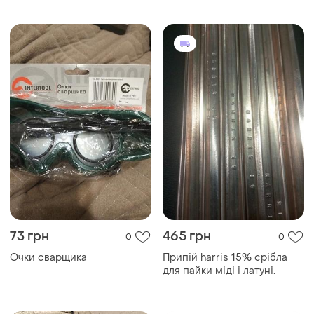
73 грн
465 грн
0
0
Очки сварщика
Припій harris 15% срібла
для пайки міді і латуні.