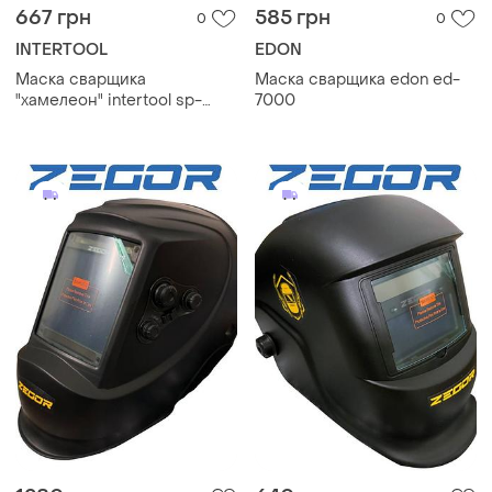
667 грн
585 грн
0
0
INTERTOOL
EDON
Маска сварщика
Маска сварщика еdon ed-
"хамелеон" intertool sp-
7000
0061