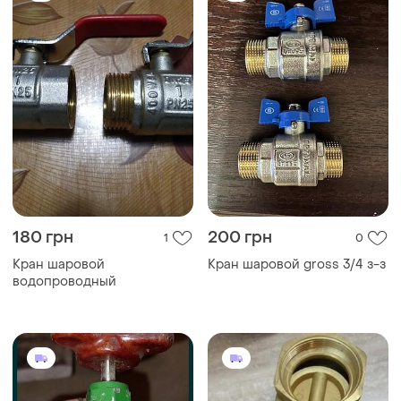
180 грн
200 грн
1
0
Кран шаровой
Кран шаровой gross 3/4 з-з
водопроводный