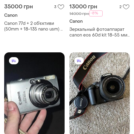
35000 грн
13000 грн
3
2
-8%
14000 грн
Canon
Canon
Canon 77d + 2 об’єктиви
(50mm + 18-135 nano usm) —
Зеркальный фотоаппарат
стан ідеальний
canon eos 60d kit 18-55 мм
+ вспышка speedlite 420ex
+ хаб