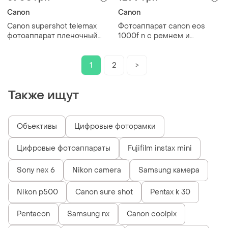
Canon
Canon
Canon supershot telemax
Фотоаппарат canon eos
фотоаппарат пленочный
1000f n c ремнем и
новый + большая коробка
заглушкой
редкий
1
2
>
Также ищут
Объективы
Цифровые фоторамки
Цифровые фотоаппараты
Fujifilm instax mini
Sony nex 6
Nikon camera
Samsung камера
Nikon p500
Canon sure shot
Pentax k 30
Pentacon
Samsung nx
Canon coolpix