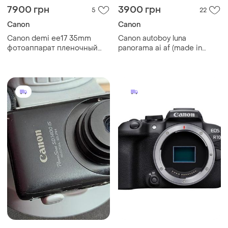
7900 грн
3900 грн
5
22
Canon
Canon
Canon demi ee17 35mm
Canon autoboy luna
фотоаппарат пленочный
panorama ai af (made in
супер крутая модель
japan)