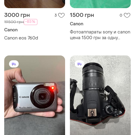
3000 грн
1500 грн
3
0
-85%
19500 грн
Canon
Canon
Фотоаппараты sony и canon
цена 1500 грн за одну
Canon eos 760d
штуку внешний вид
хороший работу не могу
проверить нет заряженных
батареек сроки отправки
уточняйте