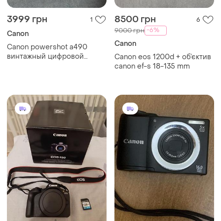
3999 грн
8500 грн
1
6
-6%
9000 грн
Canon
Canon
Canon powershot a490
винтажный цифровой
Canon eos 1200d + об’єктив
фотоаппарат мыльница y2k
canon ef-s 18-135 mm
тикток