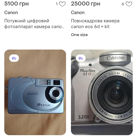
5100 грн
25000 грн
1
6
Canon
Canon
Потужний цифровий
Повнокадрова камера
фотоаппарат камера canon
canon eos 6d + kit
ixus 140 powershot elph
One size
16.0mp + карта 64 гб