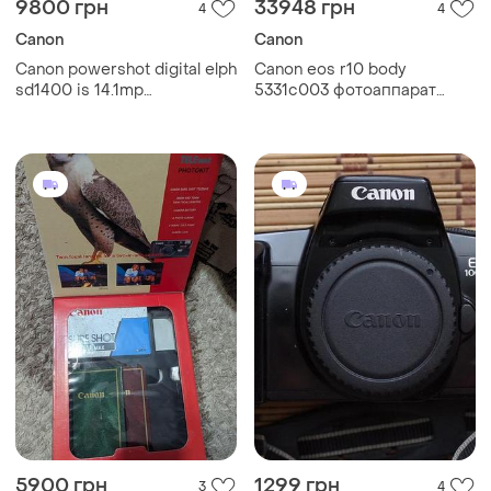
9800 грн
33948 грн
4
4
Canon
Canon
Canon powershot digital elph
Canon eos r10 body
sd1400 is 14.1mp
5331c003 фотоаппарат
компактный цифровой
новый!!!
фотоаппарат
5900 грн
1299 грн
3
4