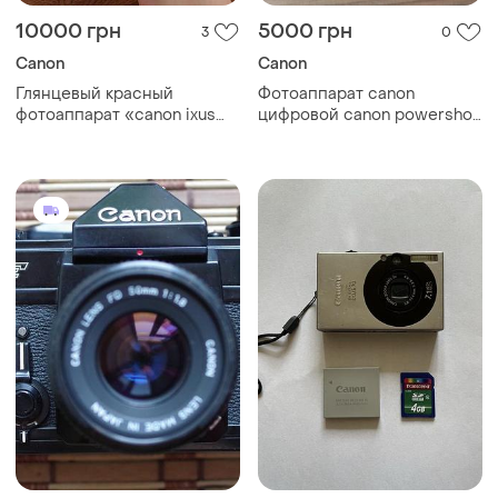
10000 грн
5000 грн
3
0
Canon
Canon
Глянцевый красный
Фотоаппарат canon
фотоаппарат «canon ixus
цифровой canon powershot
145»
sx130 is