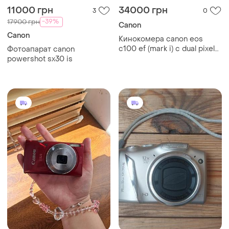
11000 грн
34000 грн
3
0
-39%
17900 грн
Canon
Canon
Кинокомера canon eos
c100 ef (mark i) с dual pixel
Фотоапарат canon
af - состояние новой (381
powershot sx30 is
ч!) - легендарная рабочая
лошадка