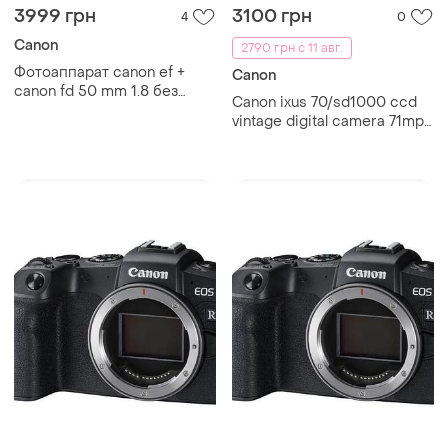
3999 грн
3100 грн
4
0
Canon
2790 грн с 11 авг.
Фотоаппарат canon ef +
Canon
canon fd 50 mm 1.8 без
Canon ixus 70/sd1000 ccd
экспонометра
vintage digital camera 71mp
3x optical zoom auto focus