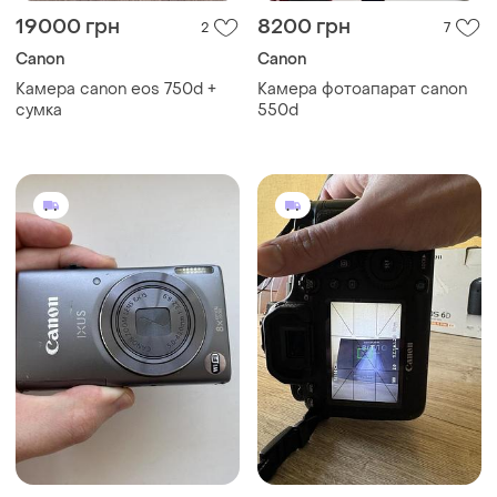
19000 грн
8200 грн
2
7
Canon
Canon
Камера canon eos 750d +
Камера фотоапарат canon
сумка
550d