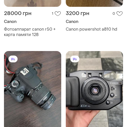
28000 грн
3200 грн
1
0
Canon
Canon
Фотоаппарат canon r50 +
Canon powershot a810 hd
карта памяти 128