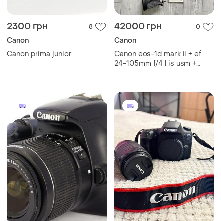
2300 грн
42000 грн
8
0
Canon
Canon
Canon prima junior
Canon eos-1d mark ii + ef
24-105mm f/4 l is usm +
повний комплект (2 камери,
спалах, зарядки)