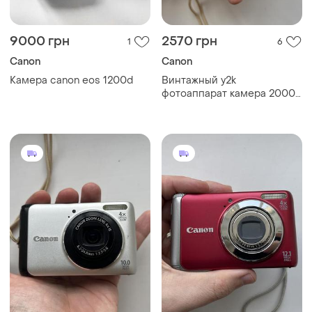
9000 грн
2570 грн
1
6
Canon
Canon
Камера canon eos 1200d
Винтажный y2k
фотоаппарат камера 2000х
canon powershot a570