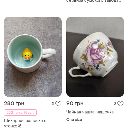
сервиза сумского завода
1966 - 1976 лет фарфор
280 грн
90 грн
3
2
Чайная чашка, чашечка
252 грн с 14 авг.
One size
Шикарная чашечка с
уточкой!