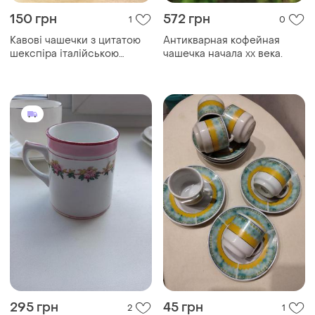
150 грн
572 грн
1
0
Кавові чашечки з цитатою
Антикварная кофейная
шекспіра італійською
чашечка начала хх века.
мовою
295 грн
45 грн
2
1