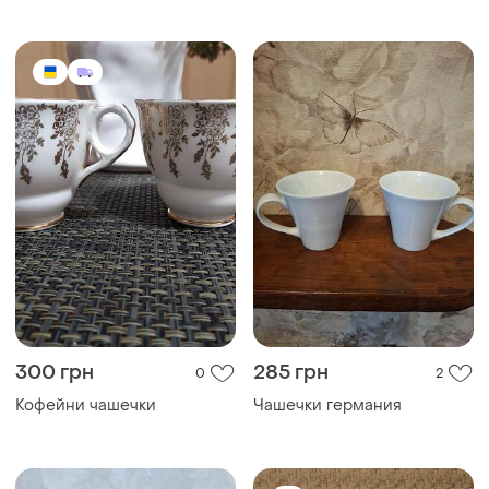
300 грн
285 грн
0
2
Кофейни чашечки
Чашечки германия