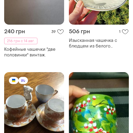
240 грн
506 грн
39
1
Изысканная чашечка с
216 грн с 14 авг.
блюдцем из белого
Кофейные чашечки "две
фарфора
половинки" винтаж.