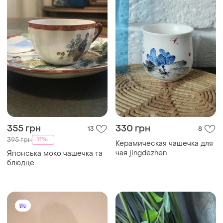
355 грн
330 грн
13
8
-11%
395 грн
Керамическая чашечка для
чая jingdezhen
Японська моко чашечка та
блюдце