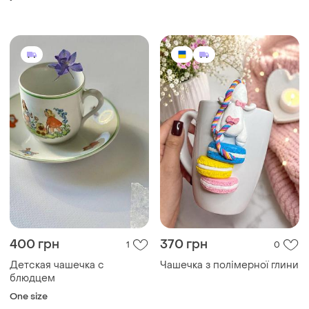
400 грн
370 грн
1
0
Детская чашечка с
Чашечка з полімерної глини
блюдцем
One size