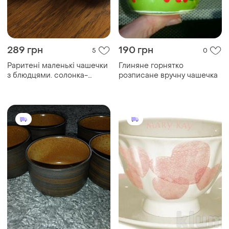
289 грн
190 грн
5
0
Раритені маленькі чашечки
Глиняне горнятко
з блюдцями. солонка-
розписане вручну чашечка
собачка.