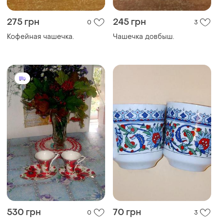
275 грн
245 грн
0
3
Кофейная чашечка.
Чашечка довбыш.
530 грн
70 грн
0
3