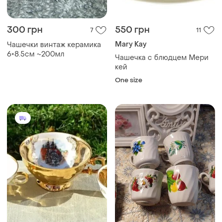
300 грн
550 грн
7
11
Mary Kay
Чашечки винтаж керамика
6×8.5см ~200мл
Чашечка с блюдцем Мери
кей
One size