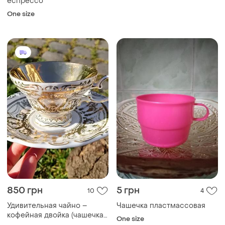
еспрессо
One size
850 грн
5 грн
10
4
Удивительная чайно –
Чашечка пластмассовая
кофейная двойка (чашечка
One size
и блюдце)