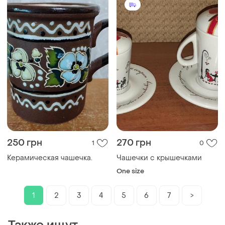
250 грн
270 грн
1
0
Керамическая чашечка.
Чашечки с крышечками
One size
1
2
3
4
5
6
7
>