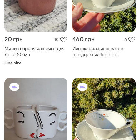
20 грн
460 грн
10
6
Миниатюрная чашечка для
Изысканная чашечка с
кофе 50 мл
блюдцем из белого
фарфора
One size