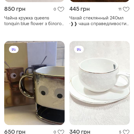
850 грн
445 грн
0
11
Чайна кружка queens
Чахай стеклянный 240мл
tonquin blue flower з білого
•❱❱ чаша справедливости
кістяного фарфору з
❰❰• для чайной церемонии
квітковим принтом, 8,5 см
650 грн
340 грн
0
5