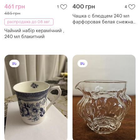
461 грн
400 грн
1
4
485 грн
Чашка с блюдцем 240 мл
фарфоровая белая снежная
распродажа до 08 авг.
королева interos 508610-a
Чайний набір керамічний ,
240 мл блакитний