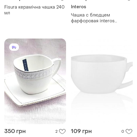
Interos
Fisura керамічна чашка 240
мл
Чашка с блюдцем
фарфоровая interos
"снежная королева"
508610-a (240 мл)
350 грн
109 грн
2
0