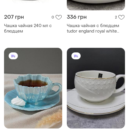
207 грн
336 грн
0
2
Чашка чайная 240 мл с
Чашка чайная с блюдцем
блюдцем
tudor england royal white
240 мл tu9999-3