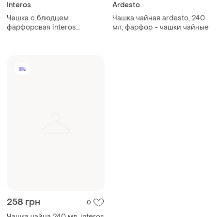
Interos
Ardesto
Чашка с блюдцем
Чашка чайная ardesto, 240
фарфоровая interos
мл, фарфор - чашки чайные
"снежная королева"
507009-a (240 мл)
258 грн
0
Чашка чайна 240 мл. interos