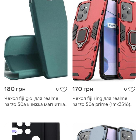
180 грн
170 грн
0
0
Чехол fiji g.c. для realme
Чехол fiji ring для realme
narzo 50a книжка магнитная
narzo 50a prime (rmx3516)
dark green
бронированный бампер с
кольцом подставкой
красный