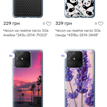
229 грн
329 грн
0
0
Чехол на realme narzo 50a
Чехол на realme narzo 50a
ячейки "243u-2514-71002"
панды "4318u-2514-2448"