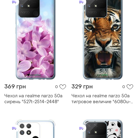
369 грн
329 грн
0
0
Чехол на realme narzo 50a
Чехол на realme narzo 50a
сирень "527t-2514-2448"
тигровое величие "6080u-
2514-2448"