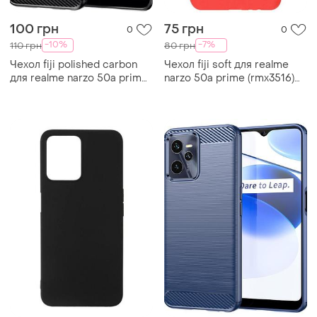
100 грн
75 грн
0
0
-10%
-7%
110 грн
80 грн
Чехол fiji polished carbon
Чехол fiji soft для realme
для realme narzo 50a prime
narzo 50a prime (rmx3516)
(rmx3516) противоударный
силикон бампер красный
бампер черный