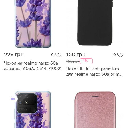
229 грн
150 грн
0
0
-4%
155 грн
Чехол на realme narzo 50a
лаванда "6037u-2514-71002"
Чехол fiji full soft premium
для realme narzo 50a prime
(rmx3516) противоударный
бампер с микрофиброой
black