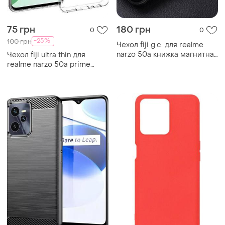
75 грн
180 грн
0
0
-25%
100 грн
Чехол fiji g.c. для realme
narzo 50a книжка магнитная
Чехол fiji ultra thin для
black
realme narzo 50a prime
(rmx3516) силикон бампер
transparent