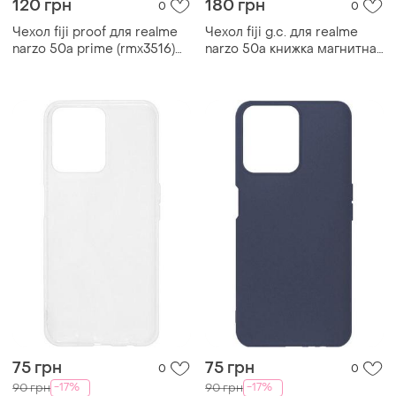
120 грн
180 грн
0
0
Чехол fiji proof для realme
Чехол fiji g.c. для realme
narzo 50a prime (rmx3516)
narzo 50a книжка магнитная
бампер с усиленными
bordo
бортами transparent
75 грн
75 грн
0
0
-17%
-17%
90 грн
90 грн