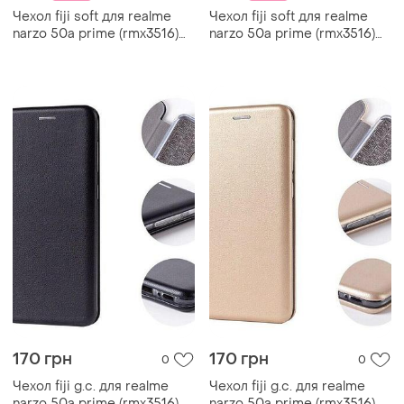
Чехол fiji soft для realme
Чехол fiji soft для realme
narzo 50a prime (rmx3516)
narzo 50a prime (rmx3516)
силикон бампер
силикон бампер темно-
прозрачный белый
синий
170 грн
170 грн
0
0
Чехол fiji g.c. для realme
Чехол fiji g.c. для realme
narzo 50a prime (rmx3516)
narzo 50a prime (rmx3516)