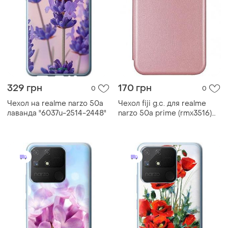
329 грн
170 грн
0
0
Чехол на realme narzo 50a
Чехол fiji g.c. для realme
лаванда "6037u-2514-2448"
narzo 50a prime (rmx3516)
книжка магнитная rose gold