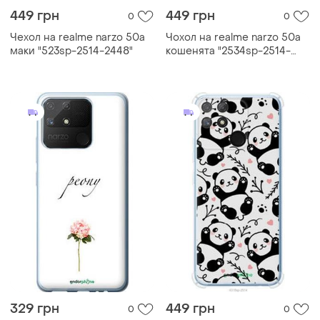
449 грн
449 грн
0
0
Чехол на realme narzo 50a
Чохол на realme narzo 50a
маки "523sp-2514-2448"
кошенята "2534sp-2514-
2448"
329 грн
449 грн
0
0