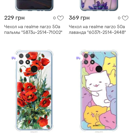
229 грн
369 грн
0
0
Чехол на realme narzo 50a
Чехол на realme narzo 50a
пальмы "5873u-2514-71002"
лаванда "6037t-2514-2448"