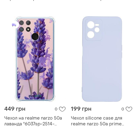
449 грн
199 грн
0
0
Чехол на realme narzo 50a
Чехол silicone case для
лаванда "6037sp-2514-
realme narzo 50a prime
2448"
бампер с микрофиброй
lilac