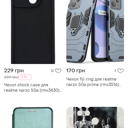
229 грн
170 грн
0
1
-5%
239 грн
Чехол fiji ring для realme
narzo 50a prime (rmx3516)
Чехол shock case для
бронированный бампер с
realme narzo 50a (rmx3430)
кольцом подставкой
бампер силиконовый
темно-синий
черный