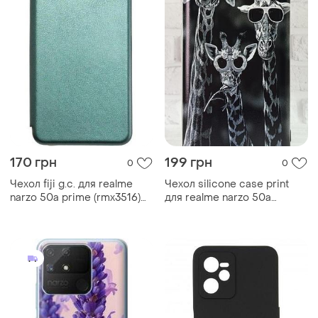
170 грн
199 грн
0
0
Чехол fiji g.c. для realme
Чехол silicone case print
narzo 50a prime (rmx3516)
для realme narzo 50a
книжка магнитная dark
(rmx3430) бампер с
green
рисунком жираф