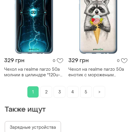
329 грн
329 грн
0
0
Чехол на realme narzo 50a
Чехол на realme narzo 50a
молнии в цилиндре "120u-
енотик с мороженым
2514-2448"
"4602u-2514-2448"
1
2
3
4
5
>
Также ищут
Зарядные устройства