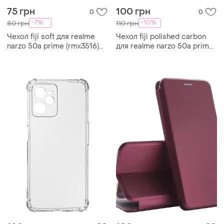
75 грн
100 грн
0
0
-7%
-10%
80 грн
110 грн
Чехол fiji soft для realme
Чехол fiji polished carbon
narzo 50a prime (rmx3516)
для realme narzo 50a prime
силикон бампер черный
(rmx3516) противоударный
бампер синий