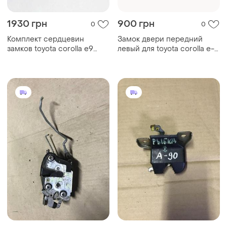
1930 грн
900 грн
0
0
Комплект сердцевин
Замок двери передний
замков toyota corolla e9
левый для toyota corolla e-
(e90) седан
80.