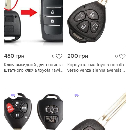
450 грн
200 грн
0
0
Ключ выкидной для тюнинга
Корпус ключа toyota corolla
штатного ключа toyota rav4
verso venza sienna avensis 4
corolla 2кн toy47
кнопки