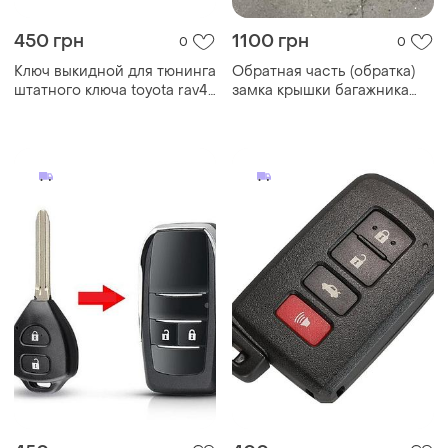
450 грн
1100 грн
0
0
Ключ выкидной для тюнинга
Обратная часть (обратка)
штатного ключа toyota rav4
замка крышки багажника
corolla camry 3+1 кнопки
для toyota corolla e-90.
хетчбек.