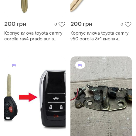
200 грн
200 грн
0
0
Корпус ключа toyota camry
Корпус ключа toyota camry
corolla rav4 prado auris
v50 corolla 3+1 кнопки
avensis 2 кнопки
лезвие toy43