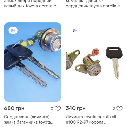
Замок двери передний
Комплект дверных
левый для toyota corolla e-
сердцевин toyota corolla e9
90.
/ 87-92
680 грн
340 грн
0
0
Сердцевина (личинка)
Личинка toyota corolla vii
замка багажника toyota
e100 92-97 корола