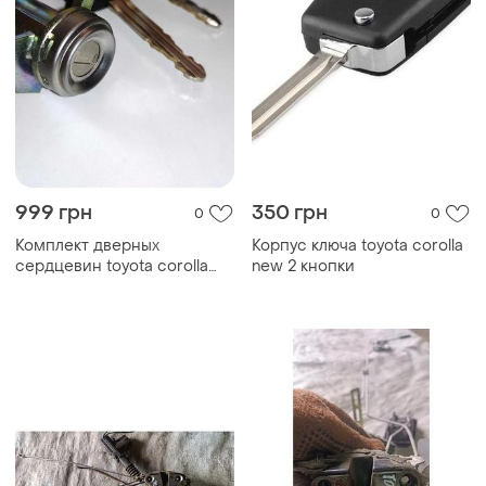
999 грн
350 грн
0
0
Комплект дверных
Корпуc ключа toyota corolla
сердцевин toyota corolla
new 2 кнопки
e10