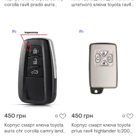
corolla rav4 prado auris
штатного ключа toyota rav4
avensis 2+1 кнопки
corolla camry 2+1 кнопки
450 грн
450 грн
0
0
Корпус смарт ключа toyota
Корпус смарт ключа toyota
auris chr corolla camry land
prius rav4 highlander lc200
cruiser highlander 3 кнопки
lc150 camry corolla 4 кнопки