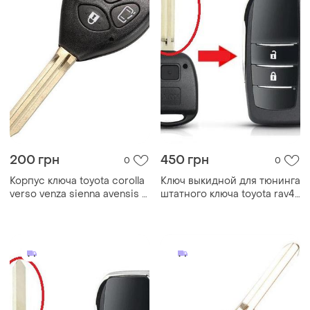
200 грн
450 грн
0
0
Корпус ключа toyota corolla
Ключ выкидной для тюнинга
verso venza sienna avensis 3
штатного ключа toyota rav4
кнопки
corolla 2кн toy43