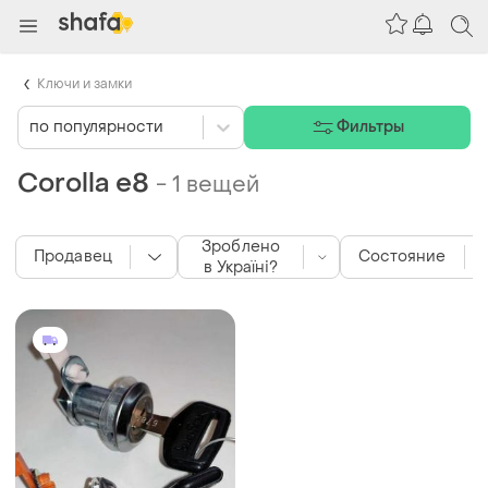
Ключи и замки
по популярности
Фильтры
Corolla e8
-
1 вещей
Зроблено
Продавец
Состояние
в Україні?