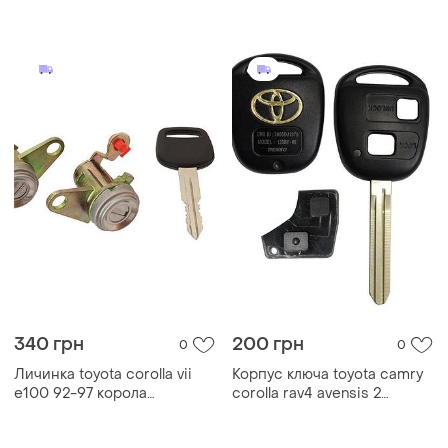
corolla e11, седан
autoparts
340 грн
200 грн
0
0
Личинка toyota corolla vii
Корпус ключа toyota camry
e100 92-97 корола
corolla rav4 avensis 2
autoparts
кнопки