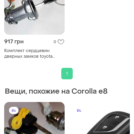
917 грн
0
Комплект сердцевин
дверных замков toyota
corolla e8 / camry sw20
1
Вещи, похожие на Corolla e8