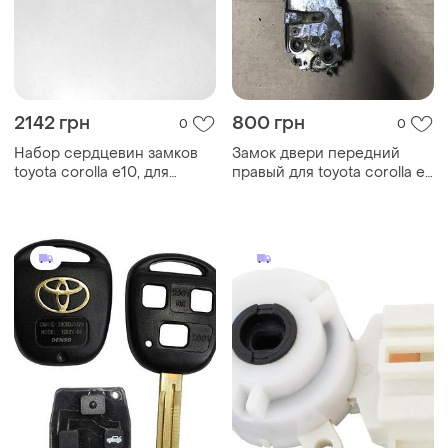
2142 грн
800 грн
0
0
Набор сердцевин замков
Замок двери передний
toyota corolla e10, для
правый для toyota corolla e-
лифтбек
80.