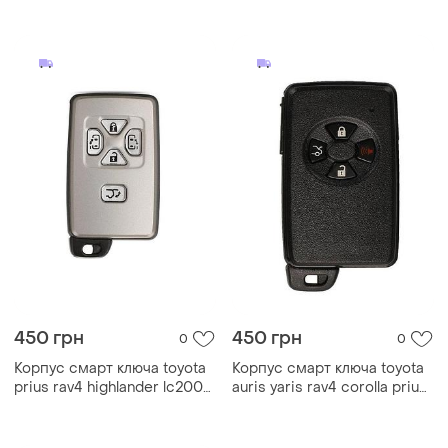
450 грн
450 грн
0
0
Корпус смарт ключа toyota
Корпус смарт ключа toyota
prius rav4 highlander lc200
auris yaris rav4 corolla prius
lc150 camry corolla 5 кнопок
highlander lc200 lc150
черный