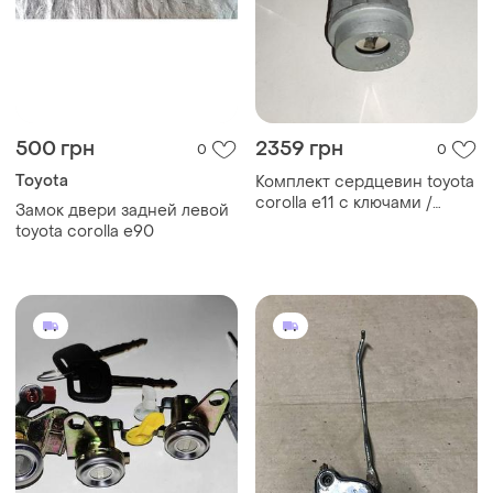
500 грн
2359 грн
0
0
Toyota
Комплект сердцевин toyota
corolla e11 с ключами /
Замок двери задней левой
седан
toyota corolla e90