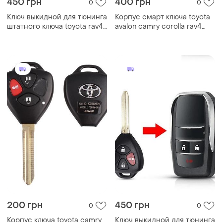
450 грн
400 грн
0
0
Ключ выкидной для тюнинга
Корпус смарт ключа toyota
штатного ключа toyota rav4
avalon camry corolla rav4
corolla prado camry 2
land cruiser 4 кнопки
кнопки
200 грн
450 грн
0
0
Корпус ключа toyota camry
Ключ выкидной для тюнинга