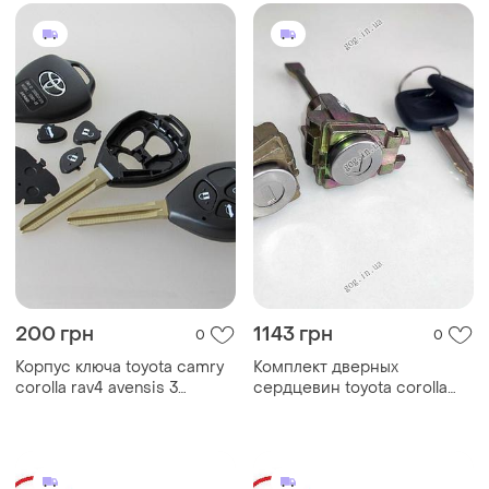
200 грн
1143 грн
0
0
Корпус ключа toyota camry
Комплект дверных
corolla rav4 avensis 3
сердцевин toyota corolla
кнопки
e12 / 02-03 г