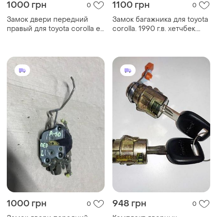
1000 грн
1100 грн
0
0
Замок двери передний
Замок багажника для toyota
правый для toyota corolla e-
corolla. 1990 г.в. хетчбек.
90.
лифтбек.
1000 грн
948 грн
0
0