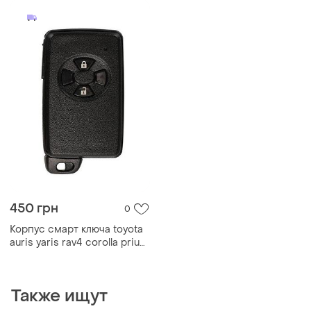
450 грн
0
Корпус смарт ключа toyota
auris yaris rav4 corolla prius
highlander lc200 lc150
черный
Также ищут