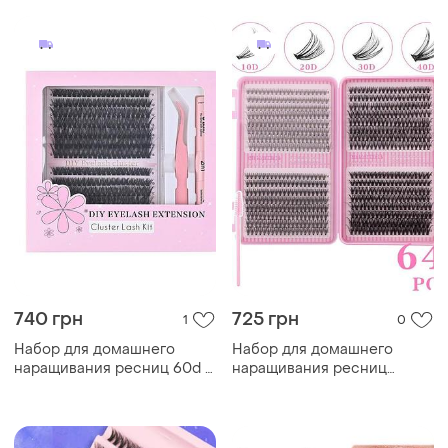
двойная кисточка +
ремувер
740 грн
725 грн
1
0
Набор для домашнего
Набор для домашнего
наращивания ресниц 60d +
наращивания ресниц
клей + пинцет 240 пучков
10d+20d +30d+40d 640
пучков + клей + пинцет +
двойная кисточка +
ремувер