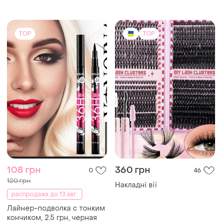
(повнорозмірна)
TOP
TOP
108 грн
360 грн
0
46
120 грн
Накладні вії
распродажа до 13 авг.
Лайнер-подволка с тонким
кончиком, 2.5 грн, черная