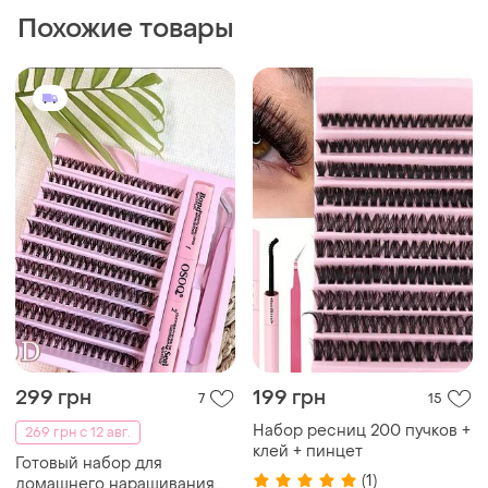
Похожие товары
299 грн
199 грн
7
15
Набор ресниц 200 пучков +
269 грн с 12 авг.
клей + пинцет
Готовый набор для
(1)
домашнего наращивания