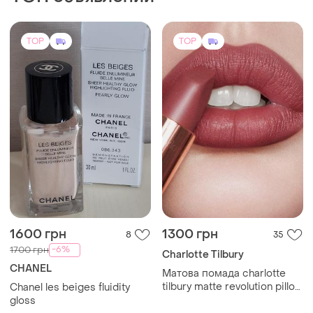
TOP
TOP
1600 грн
1300 грн
8
35
-6%
1700 грн
Charlotte Tilbury
CHANEL
Матова помада charlotte
tilbury matte revolution pillow
Chanel les beiges fluidity
talk 2 medium , 3,5 г
gloss