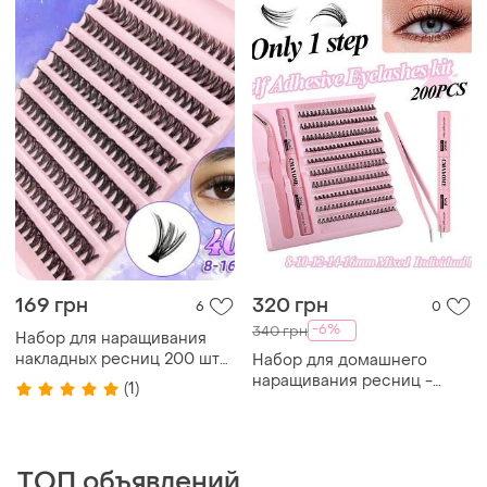
169 грн
320 грн
6
0
-6%
340 грн
Набор для наращивания
накладных ресниц 200 шт
Набор для домашнего
40d пучковые ресницы
наращивания ресниц -
(1)
накладные пучки 40d 200
шт +клей+фиксатор+пинцет
, изгиб d, 8-16 мм
ТОП объявлений