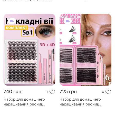
ресниц (пучки 40d, клей
2в1, пинцет)
740 грн
725 грн
1
0
Набор для домашнего
Набор для домашнего
наращивания ресниц
наращивания ресниц
30d/40d + клей + пинцет +
30d+40d +50d+60d 640
ремувер 240 пучков
пучков + клей + пинцет +