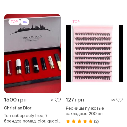
TOP
TOP
1500 грн
127 грн
6
36
Christian Dior
Ресницы пучковые
накладные 200 шт
Топ набор duty free, 7
брендов помад. dior, gucci,
(2)
givenchy