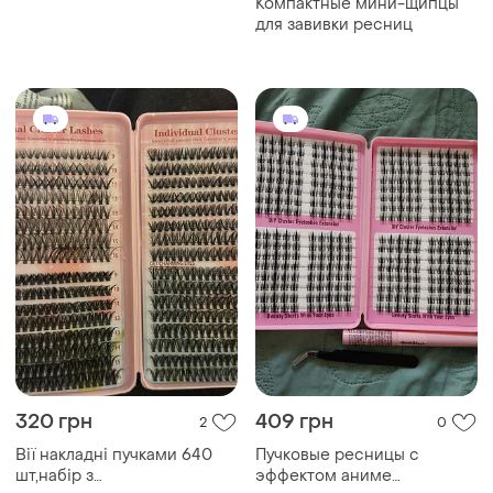
Компактные мини-щипцы
для завивки ресниц
320 грн
409 грн
2
0
Вії накладні пучками 640
Пучковые ресницы с
шт,набір з
эффектом аниме