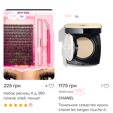
TOP
TOP
225 грн
1175 грн
8
7
-10%
1300 грн
Набор ресниц 4 д, 280
пучков, клей, пинцет
CHANEL
(1)
Тональное средство кушон
chanel les beiges touche de