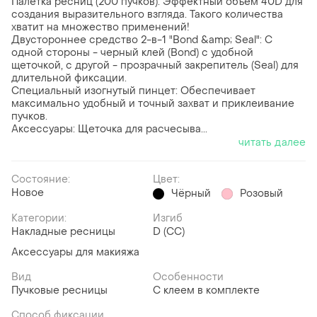
Палетка ресниц (200 пучков): Эффектный объем 40D для
создания выразительного взгляда. Такого количества
хватит на множество применений!
Двустороннее средство 2-в-1 "Bond &amp; Seal": С
одной стороны - черный клей (Bond) с удобной
щеточкой, с другой - прозрачный закрепитель (Seal) для
длительной фиксации.
Специальный изогнутый пинцет: Обеспечивает
максимально удобный и точный захват и приклеивание
пучков.
Аксессуары: Щеточка для расчесыва...
читать далее
Состояние:
Цвет:
Новое
Чёрный
Розовый
Категории:
Изгиб
Накладные ресницы
D (CC)
Аксессуары для макияжа
Вид
Особенности
Пучковые ресницы
С клеем в комплекте
Способ фиксации