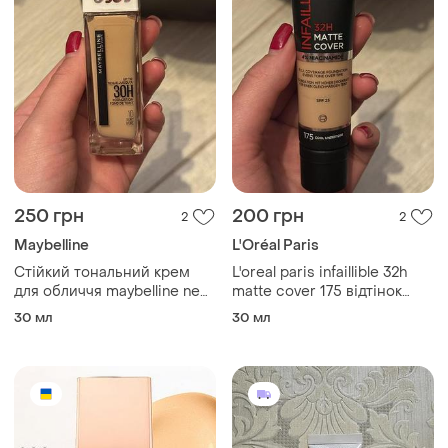
250 грн
200 грн
2
2
Maybelline
L'Oréal Paris
Стійкий тональний крем
L'oreal paris infaillible 32h
для обличчя maybelline new
matte cover 175 відтінок
york super stay active wear
стійкий тональний крем з
30 мл
30 мл
30h liquid foundation 10
матовим фінішем
ivory, 30 мл