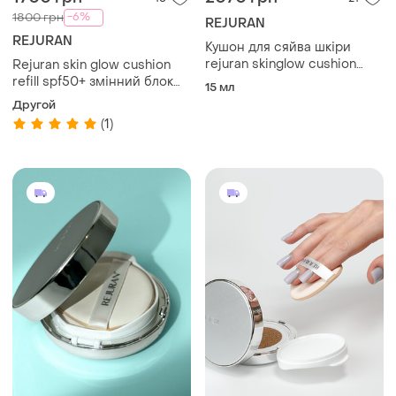
-6%
1800 грн
REJURAN
REJURAN
Кушон для сяйва шкіри
rejuran skinglow cushion
Rejuran skin glow cushion
spf50+ 15 г (rejuran skinglow
refill spf50+ змінний блок
15 мл
cushion spf50+)
до мультифункціонального
Другой
кушона з полінуклеотидами
(1)