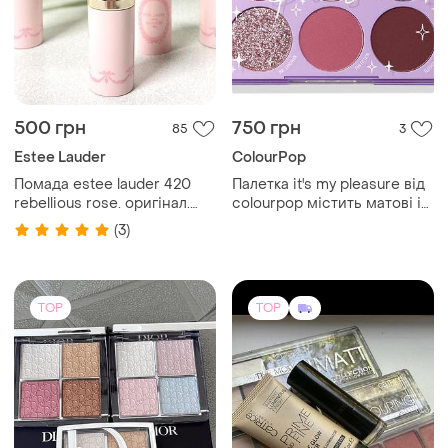
500 грн
750 грн
85
3
Estee Lauder
ColourPop
Помада estee lauder 420
Палетка it's my pleasure від
rebellious rose. оригінал.
colourpop містить матові і
estée lauder
металік
(3)
TOP
TOP