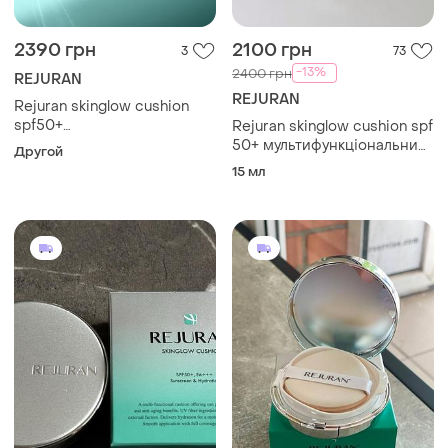
2390 грн
2100 грн
3
73
-13%
2400 грн
REJURAN
REJURAN
Rejuran skinglow cushion
spf50+
Rejuran skinglow cushion spf
многофункциональный
50+ мультифункціональний
Другой
кушон с полинуклеотидами
кушон з полінуклеотидами
15 мл