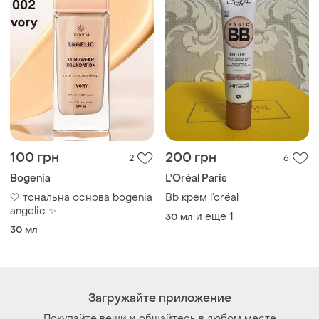
100 грн
200 грн
2
6
Bogenia
L'Oréal Paris
🤍 тональна основа bogenia
Bb крем l’oréal
angelic ✨
и еще
1
30 мл
30 мл
Загружайте приложение
Покупайте вещи и общайтесь в любом месте