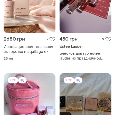
2680 грн
450 грн
7
9
Estee Lauder
Инновационная тональная
сыворотка maquillage ex
Блесков для губ estée
bright glow shiseido
lauder из праздничной
25 мл
лимитированной
коллекции.блески
представлены в различных
оттенках, включая ruby
TOP
TOP
quartz и divine plum.