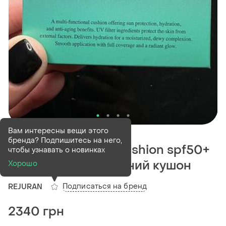
В наличии
2 шт
Вам интересны вещи этого
бренда? Подпишитесь на него,
Rejuran skin glow cushion spf50+
чтобы узнавать о новинках
мультифункціональний кушон
Хорошо
Подписаться на бренд
REJURAN
2340 грн