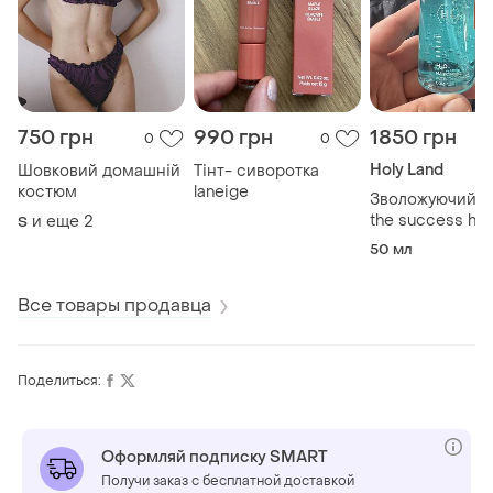
750 грн
990 грн
1850 грн
0
0
Holy Land
Шовковий домашній
Тінт- сиворотка
костюм
laneige
Зволожуючий г
the success h₂o
и еще
2
S
magic moist
50 мл
Все товары продавца
Поделиться:
Оформляй подписку SMART
Получи заказ с бесплатной доставкой