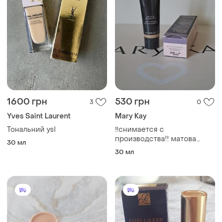
1600 грн
530 грн
3
0
Yves Saint Laurent
Mary Kay
Тональний ysl
‼️снимается с
производства!!️ матова
30 мл
тональна основа
30 мл
timewise® 3d 30 мл
бежевый х 110/beige c 110
(матовый)