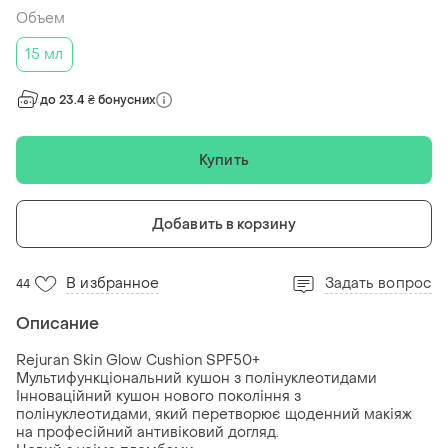
Объем
15 мл
до 23.4 ₴ бонусних
Купить
Добавить в корзину
В избранное
Задать вопрос
44
Описание
Rejuran Skin Glow Cushion SPF50+
Мультифункціональний кушон з полінуклеотидами
Інноваційний кушон нового покоління з
полінуклеотидами, який перетворює щоденний макіяж
на професійний антивіковий догляд.