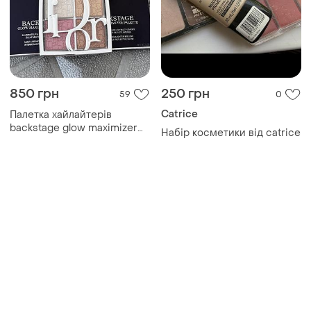
850 грн
250 грн
59
0
Catrice
Палетка хайлайтерів
backstage glow maximizer
Набір косметики від catrice
001,002,003,004