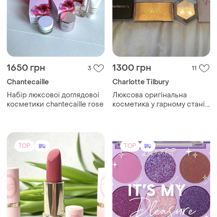
1650 грн
1300 грн
3
11
Chantecaille
Charlotte Tilbury
Набір люксової доглядовоі
Люксова оригінальна
косметики chantecaille rose
косметика у гарному стані.
палетки тіней, тональні,
румʼяна, бронзери,
консилери,пудри, помади
TOP
TOP