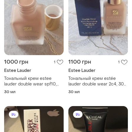
1000 грн
1100 грн
1
1
Estee Lauder
Estee Lauder
Тональный крем estee
Тональный крем estée
lauder double wear spf10,
lauder double wear 2c4, 30
оттенок 3c2, новый
мл
30 мл
30 мл