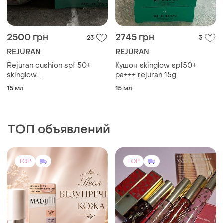
2500 грн
2745 грн
23
3
REJURAN
REJURAN
Rejuran cushion spf 50+
Кушон skinglow spf50+
skinglow
pa+++ rejuran 15g
мультифункціональний
15 мл
15 мл
кушон із полінуклеотидами
ТОП объявлений
TOP
TOP