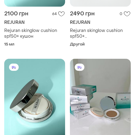
2100 грн
2490 грн
64
0
REJURAN
REJURAN
Rejuran skinglow cushion
Rejuran skinglow cushion
spf50+ кушон
spf50+
многофункциональный
15 мл
Другой
кушон с полинуклеотидами