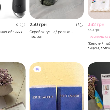
250 грн
332 грн
0
1
350 грн
ення обличчя
Скребок гуаша/ ролики -
нефрит
распродажа д
Женский наб
лицом, воло
предметов,
или для бас