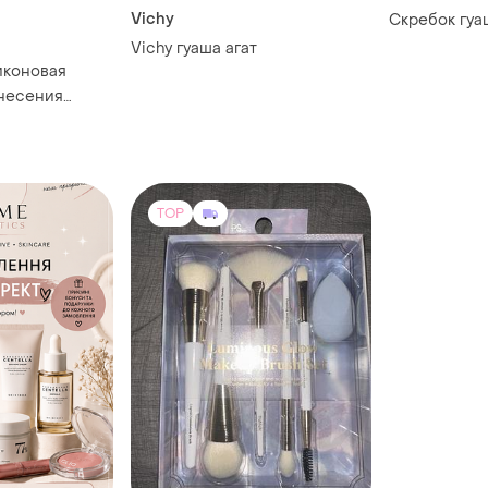
Vichy
Скребок гуа
Vichy гуаша агат
иконовая
анесения
TOP