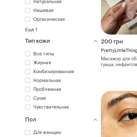
Натуральная
Нишевая
Органическая
Ещё 1
Тип кожи
200 грн
PrettyLittleThin
Все типы
Масажор для обл
Жирная
гуаша, нефритов
Комбинированная
Нормальная
Проблемная
Сухая
Чувствительная
Пол
Для женщин