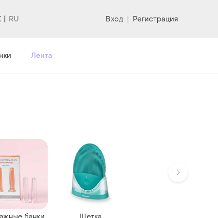
K
Вход
|
Регистрация
нки
Лента
ажные банки
Щетка