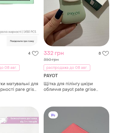
332 грн
4
8
350 грн
о 08 авг.
распродажа до 08 авг.
PAYOT
тки матувальні для
Щітка для пілінгу шкіри
рності pare grise
обличчя payot pate grise
cleansing face brush