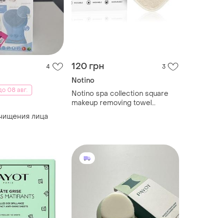
120 грн
4
3
Notino
о 08 авг.
Notino spa collection square
makeup removing towel
полотенце для снятия
чищения лица
макияжа