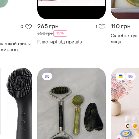
265 грн
110 грн
0
1
-12%
300 грн
Скребок гуа
лица
Пластирі від прищів
ической глины
 жирного