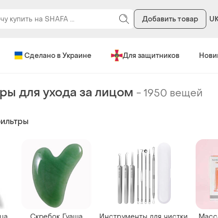
Добавить товар
U
Сделано в Украине
Для защитников
Нови
ры для ухода за лицом
-
1950 вещей
фильтры
ица
Скребок Гуаша
Инструменты для чистки
Масс