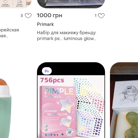
1000 грн
5
1
Primark
орейская
Набір для макияжу бренду:
рая
primark ps... luminous glow
у красоту
білого кольору із золотими
елементами.