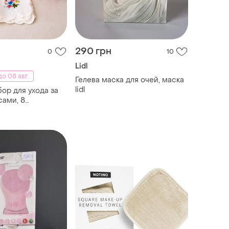
290 грн
0
10
Lidl
о 08 авг.
Гелева маска для очей, маска
lidl
ор для ухода за
сами, 8
 дорожный набор
сейна