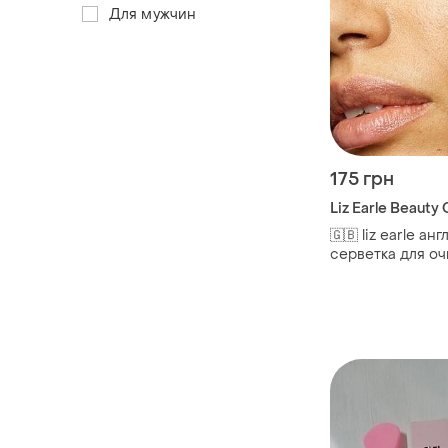
Для мужчин
175 грн
Liz Earle Beauty 
🇬🇧 liz earle ан
серветка для о
обличчя