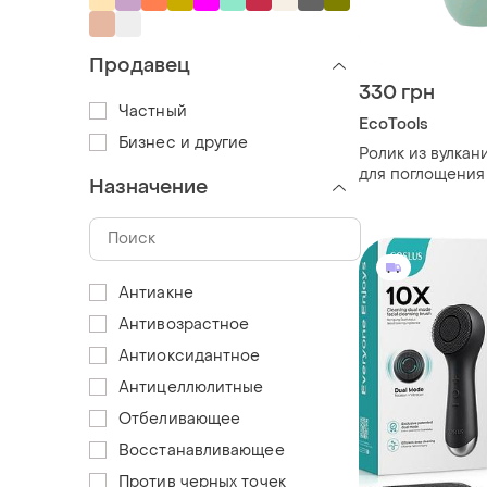
Продавец
330 грн
Частный
EcoTools
Бизнес и другие
Ролик из вулкан
для поглощения
Назначение
блеска лица
Антиакне
Антивозрастное
Антиоксидантное
Антицеллюлитные
Отбеливающее
Восстанавливающее
Против черных точек