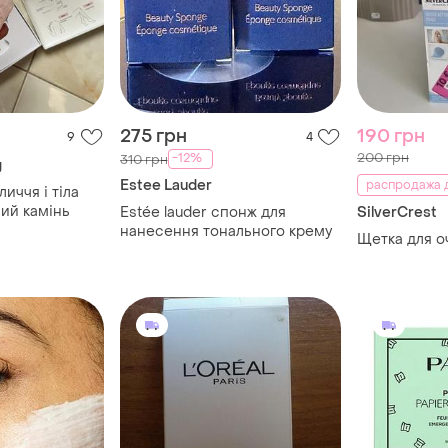
275 грн
190 грн
9
4
200 грн
-12%
310 грн
g
Estee Lauder
распродажа д
иччя і тіла
ий камінь
Estée lauder спонж для
SilverCrest
нанесення тонального крему
Щетка для о