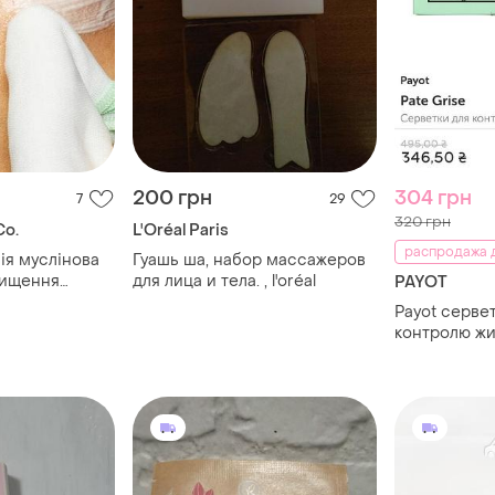
200 грн
304 грн
7
29
320 грн
Co.
L'Oréal Paris
распродажа д
глія муслінова
Гуашь ша, набор массажеров
чищення
для лица и тела. , l'oréal
PAYOT
Payot серве
контролю жи
1x50 шт.