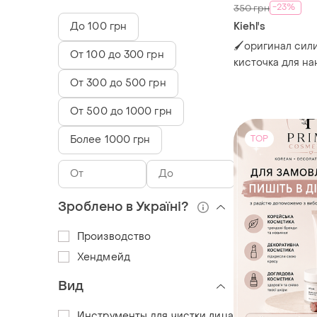
-23%
350 грн
До 100 грн
Kiehl's
🖌️оригинал сил
От 100 до 300 грн
кисточка для н
масок kiehl's
От 300 до 500 грн
От 500 до 1000 грн
Более 1000 грн
TOP
Зроблено в Україні?
Производство
Хендмейд
Вид
Инструменты для чистки лица