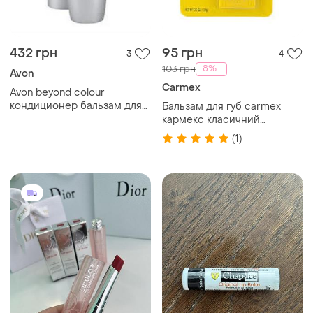
432 грн
95 грн
3
4
-8%
103 грн
Avon
Carmex
Avon beyond colour
кондиционер бальзам для
Бальзам для губ carmex
губ с ретинолом и
кармекс класичний
калогеном spf 15
лікуючий зволожуючий
(1)
оригинальная цена
1500грн.