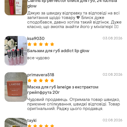
Clarins lip perfector блиск для губ, 24 fuchsia
glow
Дякую за швидку відправку та відповіді на всі
запитання щодо товару 💖 Блиск дуже
сподобався, давно хотіла такий відтінок. Дуже
класно, що змогла знайти його у мініатюрі ❤️‍🔥
ksa9030
03.08.2026
Бальзам для губ addict lip glow
все чудово
primavera518
02.08.2026
Маска для губ laneige з екстрактом
грейпфрута 20г
Чудовий продавець. Отримала товар швидко,
приємне спілкування, швидкі відповіді. Товар
оригінальний. Раджу цього продавця.
tayki
02.08.2026