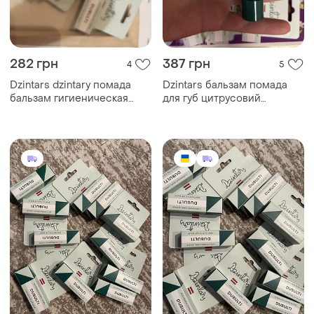
282 грн
387 грн
4
5
Dzintars dzintary помада
Dzintars бальзам помада
бальзам гигиеническая
для губ цитрусовий
защитная цитрус
дзінтарс зволожуюча
захисна дзинтарс