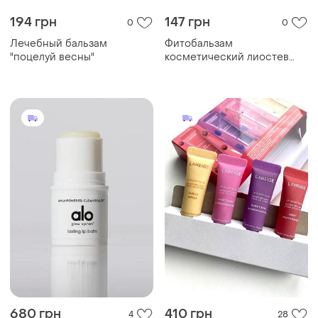
194 грн
147 грн
0
0
Лечебный бальзам
Фитобальзам
"поцелуй весны"
косметический лиостев
б/38 г
680 грн
410 грн
4
28