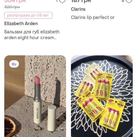
304 грн
187 грн
1
8
320 грн
Clarins
распродажа до 08 авг.
Clarins lip perfect or
Elizabeth Arden
Бальзам для губ elizabeth
arden eight hour cream
spf20 pa++