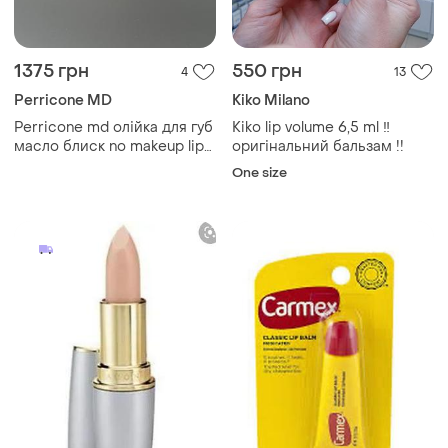
1375 грн
550 грн
4
13
Perricone MD
Kiko Milano
Perricone md олійка для губ
Kiko lip volume 6,5 ml ‼️
масло блиск no makeup lip
оригінальний бальзам !!
oil - 1 lychee
One size