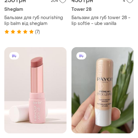
250 грн
450 грн
204
4
Sheglam
Tower 28
Бальзам для губ nourishing
Бальзам для губ tower 28 -
lip balm від sheglam
lip softie - ube vanilla
(7)