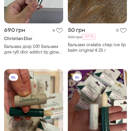
690 грн
50 грн
6
0
-50%
100 грн
Christian Dior
Бальзам oralabs chap ice lip
Бальзам діор 031 бальзам
balm original 4.25 г
для губ dior addict lip glow
№031 strawberry