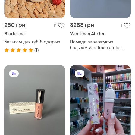
250 грн
3283 грн
11
1
Bioderma
Westman Atelier
Бальзам для губ біодерма
Помада зволожуюча
бальзам westman atelier
(1)
hydrobalm tinted lipstick
onyx