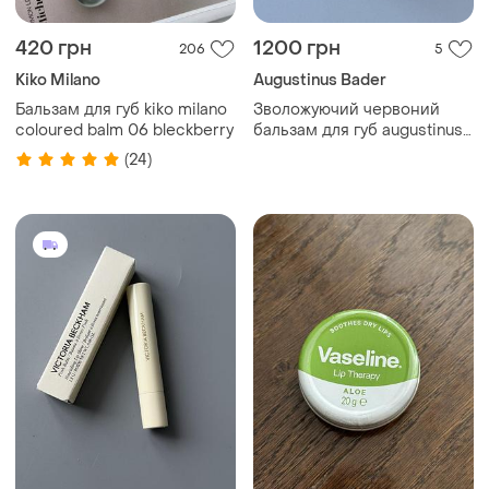
420 грн
1200 грн
206
5
Kiko Milano
Augustinus Bader
Бальзам для губ kiko milano
Зволожуючий червоний
coloured balm 06 bleckberry
бальзам для губ augustinus
bader x sofia coppola the
(24)
tinted balm shade 2