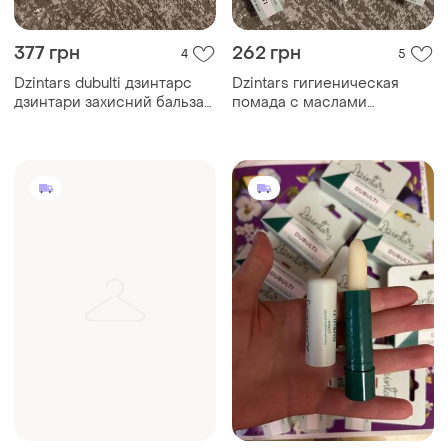
377 грн
262 грн
4
5
Dzintars dubulti дзинтарс
Dzintars гигиеническая
дзинтари захисний бальзам
помада с маслами
для губ лимон мʼята цитрус
увлажняющая питательная