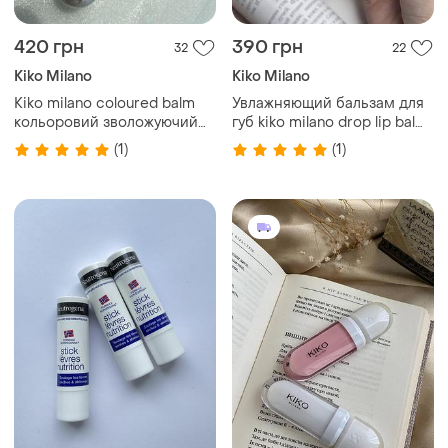
420 грн
390 грн
32
22
Kiko Milano
Kiko Milano
Kiko milano coloured balm
Увлажняющий бальзам для
кольоровий зволожуючий
губ kiko milano drop lip balm
бальзам coloured balm 08
01
(1)
(1)
almond