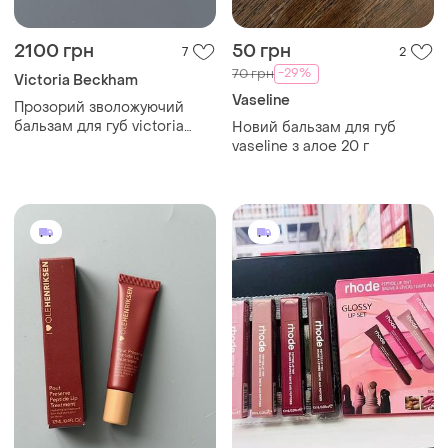
2100 грн
50 грн
7
2
-29%
70 грн
Victoria Beckham
Vaseline
Прозорий зволожуючий
бальзам для губ victoria
Новий бальзам для губ
beckham beauty posh balm
vaseline з алое 20 г
glace