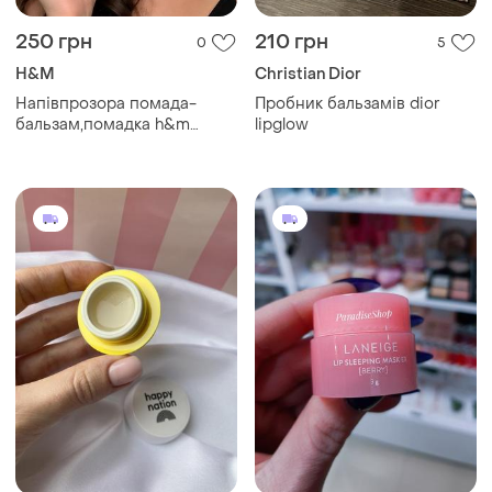
250 грн
210 грн
0
5
H&M
Christian Dior
Напівпрозора помада-
Пробник бальзамів dior
бальзам,помадка h&m
lipglow
beauty.