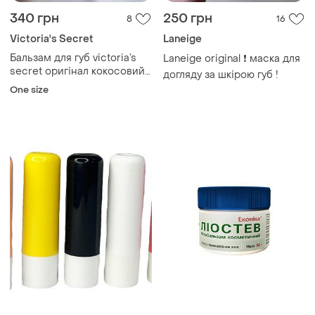
340 грн
250 грн
8
16
Victoria's Secret
Laneige
Бальзам для губ victoria’s
Laneige original ❗ маска для
secret оригінал кокосовий
догляду за шкірою губ !
бальзам для губ
One size