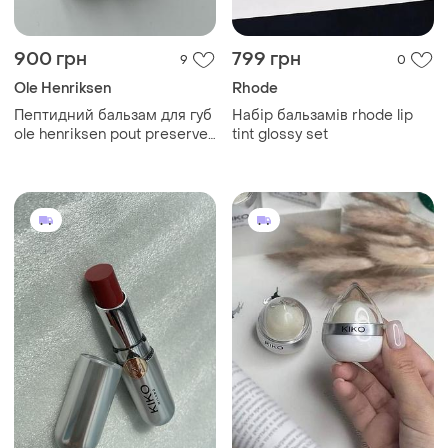
900 грн
799 грн
9
0
Ole Henriksen
Rhode
Пептидний бальзам для губ
Набір бальзамів rhode lip
ole henriksen pout preserve
tint glossy set
peptide lip treatment cocoa