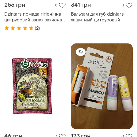
255 грн
341 грн
5
1
Dzintars помада гігієнічна
Бальзам для губ dzintars
цитрусовий запах захисна з
защитный цитрусовый
маслами
(2)
46 грн
173 грн
1
0