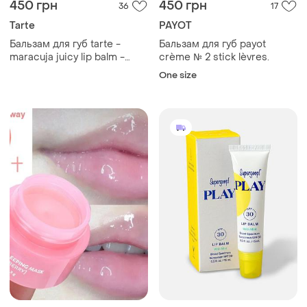
450 грн
450 грн
36
17
Tarte
PAYOT
Бальзам для губ tarte -
Бальзам для губ payot
maracuja juicy lip balm -
crème № 2 stick lèvres.
rose
One size