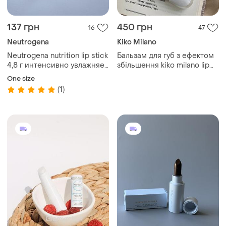
137 грн
450 грн
16
47
Neutrogena
Kiko Milano
Neutrogena nutrition lip stick
Бальзам для губ з ефектом
4,8 г интенсивно увлажняет,
збільшення kiko milano lip
смягчает и питает сухие и
volume
One size
поврежденные губы.
(1)