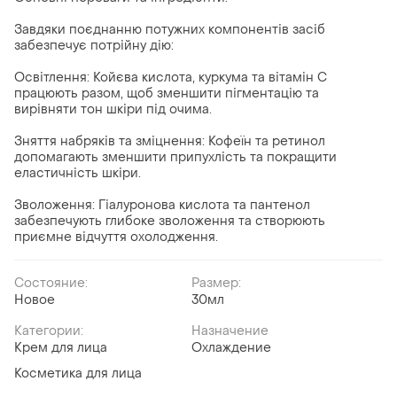
Завдяки поєднанню потужних компонентів засіб
забезпечує потрійну дію:
Освітлення: Койєва кислота, куркума та вітамін С
працюють разом, щоб зменшити пігментацію та
вирівняти тон шкіри під очима.
Зняття набряків та зміцнення: Кофеїн та ретинол
допомагають зменшити припухлість та покращити
еластичність шкіри.
Зволоження: Гіалуронова кислота та пантенол
забезпечують глибоке зволоження та створюють
приємне відчуття охолодження.
Состояние:
Размер:
Новое
30мл
Категории:
Назначение
Крем для лица
Охлаждение
Косметика для лица