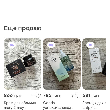
Еще продаю
866 грн
785 грн
681 грн
1
3
Крем для обличчя
Goodal
Есенція для ся
mary & may
успокаивающая
шкіри з