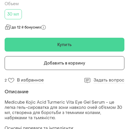
Объем
30 мл
до 12 ₴ бонусних
Купить
Добавить в корзину
В избранное
Задать вопрос
2
Описание
Medicube Kojic Acid Turmeric Vita Eye Gel Serum - це
легка гель-сироватка для зони навколо очей об'ємом 30
мл, створена для боротьби з темними колами,
набряками та тьмяністю.
Основні переваги та інгредієнти: