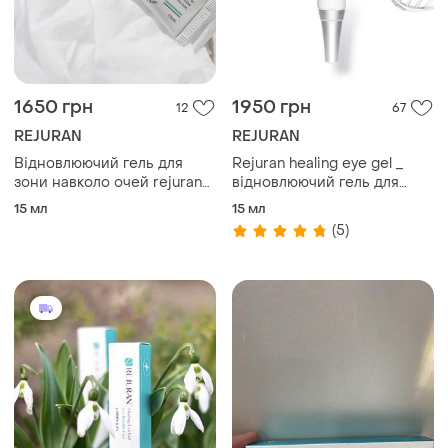
1800 грн
1890 грн
21
1
REJURAN
Відновлюючий гель для
зони навколо очей rejuran
Rejuran healing eye gel гель
healing eye gel
для зони навколо очей 15ml
15 мл
15 мл
ТОП объявлений