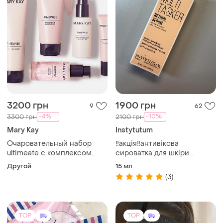
TOP
TOP
399 грн
13900 грн
7
1
-5%
14500 грн
Puru eye sheet mask -
японские патчи под глаза
Led маска stella lume
60 шт (30 пар)
ossigeno
Другой