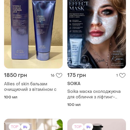
TOP
TOP
500 грн
3500 грн
0
50
ALLIES OF SKIN
Bee beauty - капсули для
краси ( колаген , віт е ) - 50
Крем для зони навколо
шт
очей allies of skin, крем під
Другой
очі
15 мл