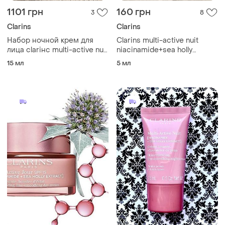
2100 грн
690 грн
6
3
-12%
780 грн
Clarins
Clarins
Денний крем для обличчя
clarins multi-active jour
Ночной крем clarins multi-
niacinamide + sea holly
active jour niacinamide sea
50 мл
extract
holly extract glow boosting
15 мл
night 15 ml