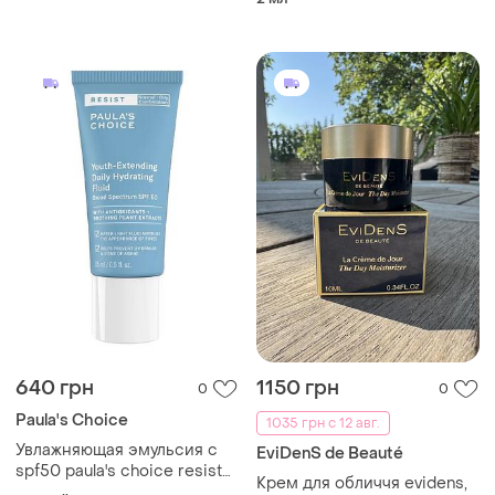
Paula's Choice
1035 грн с 12 авг.
Увлажняющая эмульсия с
EviDenS de Beauté
spf50 paula's choice resist
Крем для обличчя evidens,
youth-extending daily
Другой
денний, 10 мл, новий
hydrating fluid spf50
10 мл