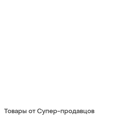
Товары от Супер-продавцов
45 грн
75 грн
1
1
-44%
-25%
80 грн
100 грн
Cerave
SVR