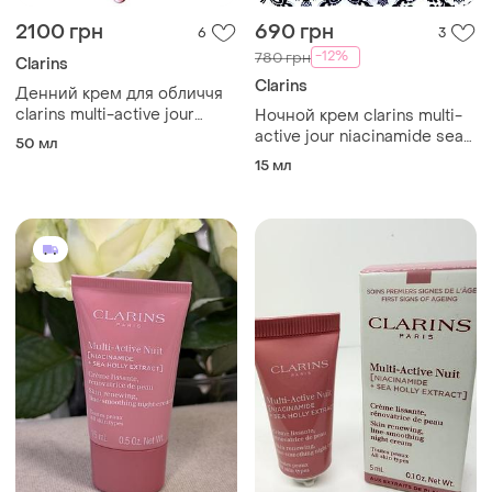
500 грн
175 грн
16
0
-3%
514 грн
Clarins
Clarins
Нічний крем для усіх типів
шкіри clarins multi-active
Оригинальный ночной
jour niacinamide+sea holly
крем для всех типов кожи
5 мл
extract glow boosting line-
nuit clarinc multi-active jour
15 мл
smoothing night cream
niacinamide+sea holly
extract glow boosting line-
smoothing night cream