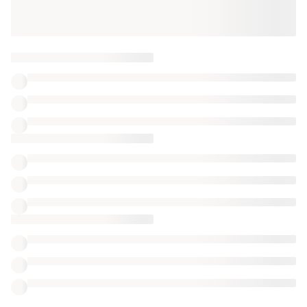
Также ищут:
Масло для лица
Патчи под глаза в Харькове
Пудра в Харькове
Корейский крем под глаза
Интенсивный ночной крем estee lauder
Улиточные осветляющие кремы
Наборы для лица
Многофункциональные кремы экстрактом
Кремы вокруг глаз после 25