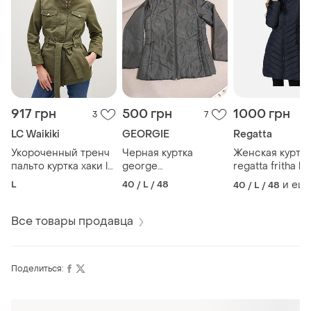
917 грн
500 грн
1000 грн
3
7
LC Waikiki
GEORGIE
Regatta
Укороченный тренч
Черная куртка
Женская куртка
пальто куртка хаки lc
george
regatta fritha l/x
waikiki 48/l
демисезонная l
L
40 / L / 48
и ещ
40 / L / 48
Все товары продавца
Поделиться: