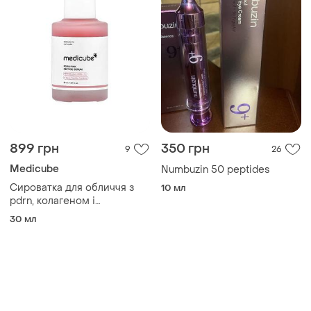
зморшок