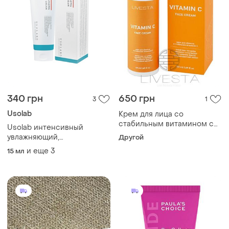
340 грн
650 грн
3
1
Usolab
Крем для лица со
стабильным витамином c
Usolab интенсивный
livesta, 50 мл
увлажняющий,
Другой
успокаивающий и
и еще
3
15 мл
омолаживающий крем bio
moisturizing hyaluron cream
распив