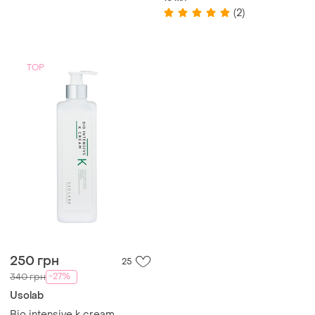
очей truly-transforming
(2)
brightening eye cream
TOP
250 грн
25
-27%
340 грн
Usolab
Bio intensive k cream