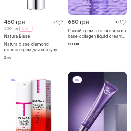
460 грн
680 грн
3
0
-8%
500 грн
Рідкий крем з колагеном so
Natura Bissé
base collagen liquid cream,
50 мл
Natura bisse diamond
50 мл
cocoon крем для контуру
очей, 2 мл
2 мл