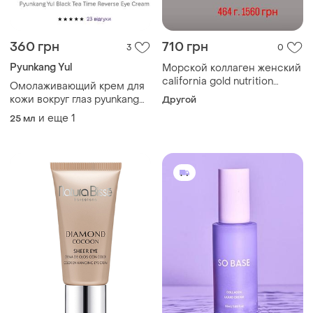
360 грн
710 грн
3
0
Pyunkang Yul
Морской коллаген женский
california gold nutrition
Омолаживающий крем для
collagenup с гиалуроновой
кожи вокруг глаз pyunkang
Другой
кислотой и витамином c
yul 25 ml корея
и еще
1
25 мл
порошок 206 г / 464 г
антивозрастной крем для
кожи вокруг глаз