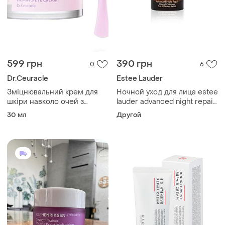
599 грн
390 грн
0
6
Dr.Ceuracle
Estee Lauder
Зміцнювальний крем для
Ночной уход для лица estee
шкіри навколо очей з
lauder advanced night repair
ресвератролом dr.ceuracle
overnight treatment 7 мл
30 мл
Другой
vegan active berry firming
мини
eye cream