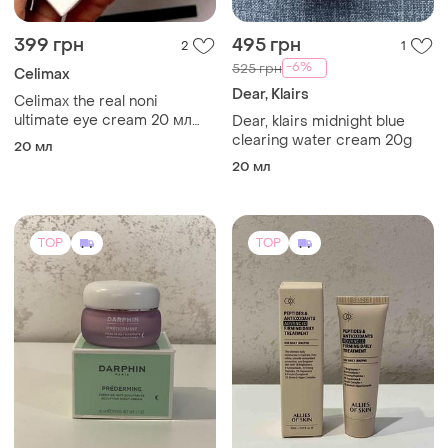
399 грн
495 грн
2
1
-6%
525 грн
Celimax
Dear, Klairs
Celimax the real noni
ultimate eye cream 20 мл
Dear, klairs midnight blue
интенсивный крем под
clearing water cream 20g
20 мл
глаза
20 мл
TOP
TOP