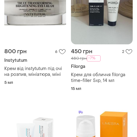
800 грн
450 грн
6
2
-7%
480 грн
Instytutum
Filorga
Крем від instytutum під очі
на розпив, мініатюра, міні
Крем для обличчя filorga
time-filler 5xp, 14 мл
5 мл
15 мл