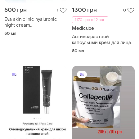
500 грн
1300 грн
1
0
Eva skin clinic hyaluronic
1170 грн с 12 авг.
night cream
Medicube
антивозрастной ночной
50 мл
Антивозрастной
крем с гиалуроновой
капсульный крем для лица
кислотой
с глутатионом, коллагеном
50 мл
и пептидами age-r
glutathione glow capsule
cream