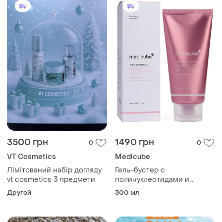
3500 грн
1490 грн
0
0
VT Cosmetics
Medicube
Лімітований набір догляду
Гель-бустер с
vt cosmetics 3 предмети
полинуклеотидами и
пептидами для аппаратных
Другой
300 мл
процедур medicube pdrn
booster gel 300 мл