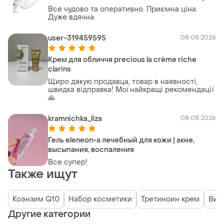
Все чудово та оперативно. Приємна ціна.
Дуже вдячна.
user-319459595
08.08.2026
Крем для обличчя precious la crème riche
clarins
Щиро дякую продавца, товар в наявності,
швидка відправка! Мої найкращі рекомендації
🙏
kramnichka_liza
08.08.2026
Гель eleneon-a лечебный для кожи | акне,
высыпания, воспаления
Все супер!
Также ищут
Коэнзим Q10
Набор косметики
Третиноин крем
Вит
Другие категории