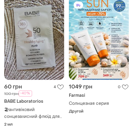
60 грн
1049 грн
4
0
-40%
100 грн
Farmasi
BABE Laboratorios
Солнцезная серия
🏖️антивіковий
Другой
сонцезахисний флюїд для
обличчя з коллагеном та
2 мл
пептидами babe