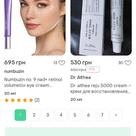
695 грн
530 грн
13
30
-4%
550 грн
numbuzin
Dr. Althea
Numbuzin no. 9 nad+ retinol
volumetox eye cream
Dr. althea reju 5000 cream –
антивозрастной крем для
крем для восстановления,
20 мл
кожи вокруг глаз
эластичности и гладкости
20 мл
(2)
кожи с pdrn 20g
1
2
3
4
5
6
7
>