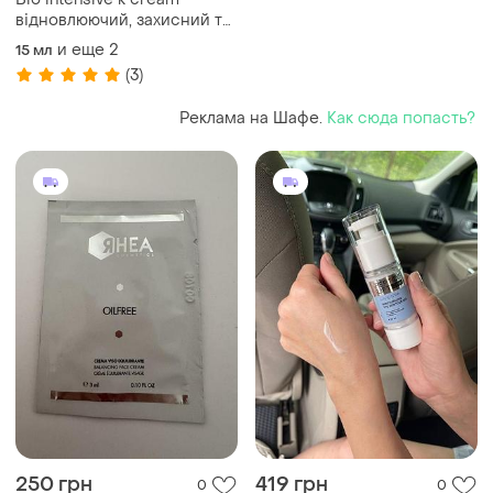
відновлюючий, захисний та
вазопротекторний крем
и еще
2
15 мл
розпив
(3)
Реклама на Шафе.
Как сюда попасть?
250 грн
419 грн
0
0