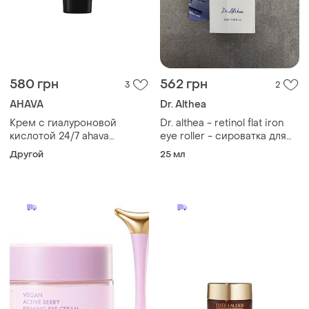
580 грн
562 грн
3
2
AHAVA
Dr. Althea
Крем с гиалуроновой
Dr. althea - retinol flat iron
кислотой 24/7 ahava
eye roller - сироватка для
hyaluronic acid
шкіри навколо очей з
Другой
25 мл
вбудованим ролером