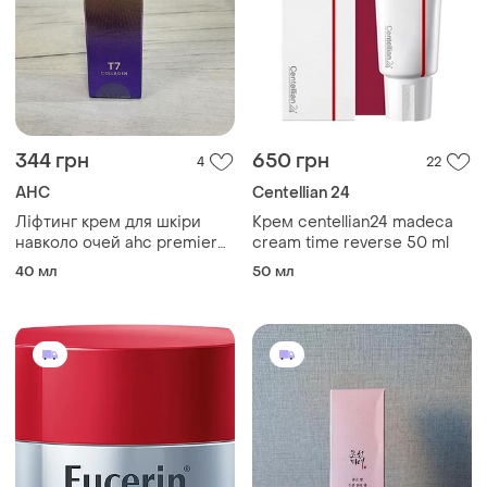
344 грн
650 грн
4
22
AHC
Centellian 24
Ліфтинг крем для шкіри
Крем centellian24 madeca
навколо очей ahc premier
cream time reverse 50 ml
ampoule eye cream for face
40 мл
50 мл
line tighten, 40 мл