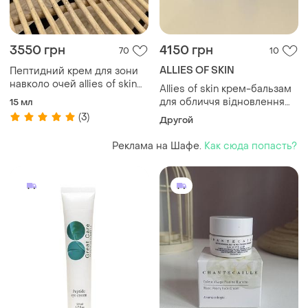
3550 грн
4150 грн
70
10
ALLIES OF SKIN
Пептидний крем для зони
навколо очей allies of skin
Allies of skin крем-бальзам
peptides & omegas firming
для обличчя відновлення
15 мл
eye cream
шкірного бар'єру
(3)
Другой
Реклама на Шафе.
Как сюда попасть?