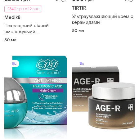
TIRTIR
2340 грн с 12 авг.
Ультраувлажняющий крем с
Medik8
керамидами
Покращений нічний
50 мл
омоложуючий
відновлюючий зволожуючий
50 мл
крем medik8 advanced night
ceramide 48g.