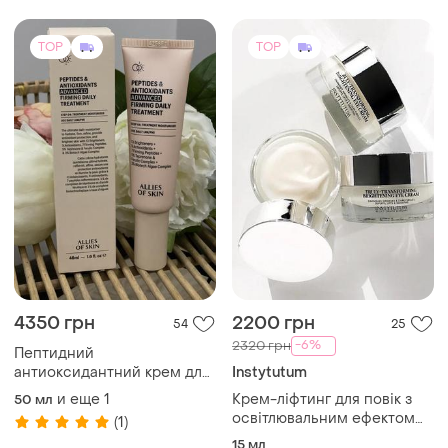
laboratorios healthy aging
anti-age fluid spf50 пробник
TOP
TOP
4350 грн
2200 грн
54
25
-6%
2320 грн
Пептидний
антиоксидантний крем для
Instytutum
обличчя allies of skin
и еще
1
Крем-ліфтинг для повік з
50 мл
освітлювальним ефектом
(1)
від instytutum крем навколо
15 мл