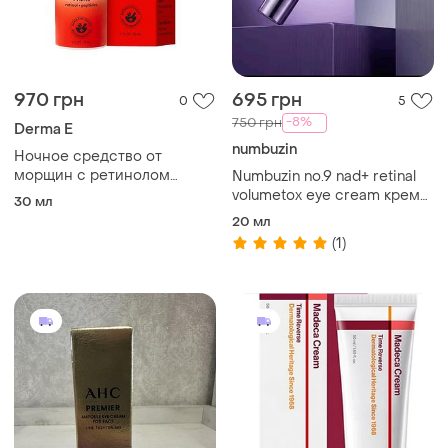
970 грн
695 грн
0
5
-8%
750 грн
Derma E
numbuzin
Ночное средство от
морщин с ретинолом
Numbuzin no.9 nad+ retinal
derma e anti-wrinkle retinol
volumetox eye cream крем
30 мл
night treatment
для кожи вокруг глаз с
20 мл
пептидами и ретинолом
(1)