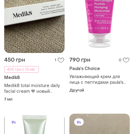
450 грн
790 грн
1
0
Paula's Choice
405 грн с 12 авг.
Увлажняющий крем для
Medik8
лица с пептидами paula's
Medik8 total moisture daily
choice pro-collagen peptide
Другой
facial cream 💙 новый
plumping moisturizer
увлажняющий крем для
7 мл
лица миниатюра