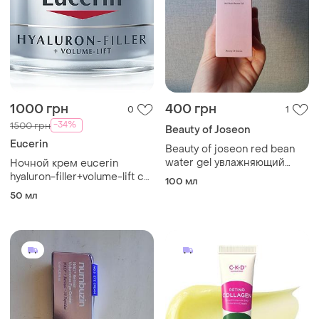
1000 грн
400 грн
0
1
-34%
1500 грн
Beauty of Joseon
Eucerin
Beauty of joseon red bean
water gel увлажняющий
Ночной крем eucerin
гель для лица, 100 мл.
hyaluron-filler+volume-lift с
100 мл
лифтинг эффектом для
50 мл
восстановления контура
лица 50 мл.