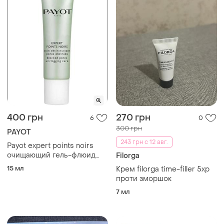
400 грн
270 грн
6
0
300 грн
PAYOT
243 грн с 12 авг.
Payot expert points noirs
очищающий гель-флюид
Filorga
для лица для уменьшения
15 мл
Крем filorga time-filler 5xp
пор пайот
проти зморшок
7 мл