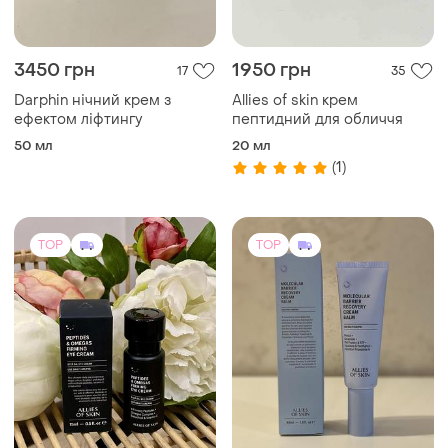
3450 грн
1950 грн
17
35
Darphin нічний крем з
Allies of skin крем
ефектом ліфтингу
пептидний для обличчя
50 мл
20 мл
(1)
TOP
TOP