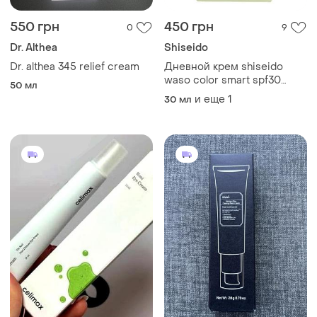
550 грн
450 грн
0
9
Dr. Althea
Shiseido
Dr. althea 345 relief cream
Дневной крем shiseido
waso color smart spf30
50 мл
увлажняющий дневной
и еще
1
30 мл
тонирующий крем вв для
лица шисейдо