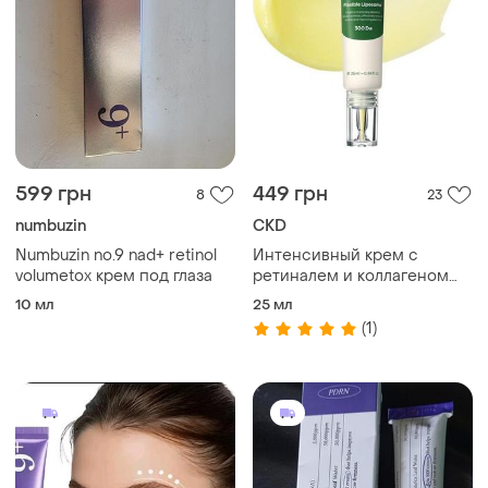
599 грн
449 грн
8
23
numbuzin
CKD
Numbuzin no.9 nad+ retinol
Интенсивный крем с
volumetox крем под глаза
ретиналем и коллагеном
ckd retino collagen 25мл
10 мл
25 мл
(1)