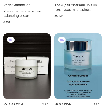
Rhea Cosmetics
Крем для обличчя uniskin
гель-крем для шкіри
Rhea cosmetics oilfree
навколо очей
balancing cream -
30 мл
балансуючий крем для
3 мл
обличчя 3 ml
2600 грн
800 грн
0
1