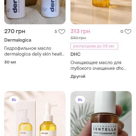
270 грн
313 грн
5
0
330 грн
Dermalogica
распродажа до 08 авг.
Гидрофильное масло
dermalogica daily skin health
DHC
precleanse (мини)
30 мл
Очищающее масло для
глубокого очищения dhc
deep cleansing oil facial
Другой
make up remover