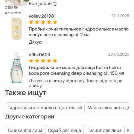
cleansing oil
Все добре 👌
vollev.261981
29.11.2025
Пробник очистительное гидрофильное масло
manyo pure cleansing oil 2 мл
Дякую
dflbv0603
20.08.2025
Гидрофильное масло для лица holika holika
soda pore cleansing deep cleansing oil, 150 мл
Дякую за швидку відправу. Товар відповідав
опису.
Также ищут
Гидрофильное масло с центеллой
Масла алоэ вера для
Другие категории
Тоники для лица
Скраб для лица
Пилинг для лица
Ми