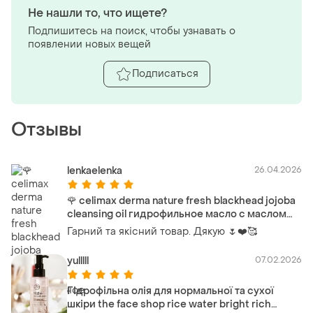
Не нашли то, что ищете?
Подпишитесь на поиск, чтобы узнавать о
появлении новых вещей
Подписаться
Отзывы
lenkaelenka
26.04.2026
🌹 celimax derma nature fresh blackhead jojoba
cleansing oil гидрофильное масло с маслом
семян жожоба
Гарний та якісний товар. Дякую 🌷❤️🥰
yulllll
07.02.2026
Гідрофільна олія для нормальної та сухої
шкіри the face shop rice water bright rich