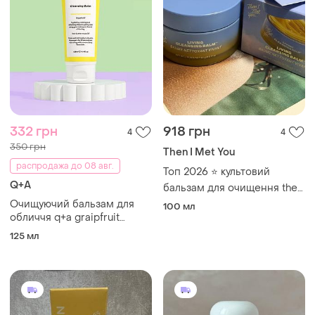
332 грн
918 грн
4
4
350 грн
Then I Met You
распродажа до 08 авг.
Топ 2026 ⭐️ культовий
Q+A
бальзам для очищення then
i met you living cleansing
Очищуючий бальзам для
100 мл
balm
обличчя q+a graipfruit
cleansing balm
125 мл