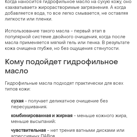
Когда наносится гидрофильное масло на сухую кожу, оно
«захватывает» жирорастворимые загрязнения. А когда
добавляется вода, то все легко смывается, не оставляя
липкости или пленки.
Использование такого масла - первый этап в
популярной системе двойного очищения, когда после
масла применяется мягкий гель или пенка. В результате
кожа очищена глубже, но без ощущения стянутости.
Кому подойдет гидрофильное
масло
Гидрофильные масла подходят практически для всех
типов кожи:
сухая
- получает деликатное очищение без
пересушивания;
комбинированная и
жирная
- меньше кожного жира,
меньше высыпаний;
чувствительная
- нет трения ватными дисками или
агрессивных ПАВов.