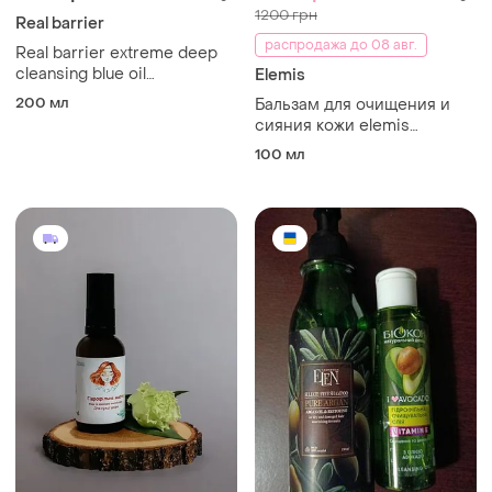
1200 грн
Real barrier
распродажа до 08 авг.
Real barrier extreme deep
cleansing blue oil
Elemis
гідрофільна олія для
200 мл
Бальзам для очищения и
чутливої шкіри
сияния кожи elemis
superfood glow cleansing
100 мл
butter 90 мл