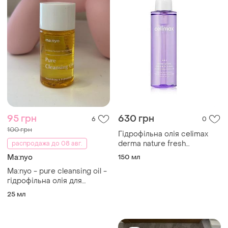
95 грн
630 грн
6
0
100 грн
Гідрофільна олія celimax
derma nature fresh
распродажа до 08 авг.
blackhead jojoba cleansing
Ma:nyo
150 мл
oil зняття макіяжу
Ma:nyo - pure cleansing oil -
гідрофільна олія для
обличчя
25 мл