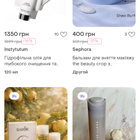
1350 грн
400 грн
10
3
-16%
-21%
1599 грн
501 грн
Instytutum
Sephora
Гідрофільна олія для
Бальзам для зняття макіяжу
глибокого очищення та
the beauty crop з
зволоження від instytutum
пептидами 3-in-1
120 мл
Другой
transforming melting
cleanser