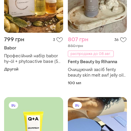
799 грн
807 грн
3
36
850 грн
Babor
распродажа до 08 авг.
Професійний набір babor
hy-öl + phytoactive base (50
Fenty Beauty by Rihanna
мл + 30 мл) — глибоке
Другой
Очищуючий засіб fenty
очищення та детокс |
beauty skin melt awf jelly oil
німеччина
makeup-melting cleanser
100 мл