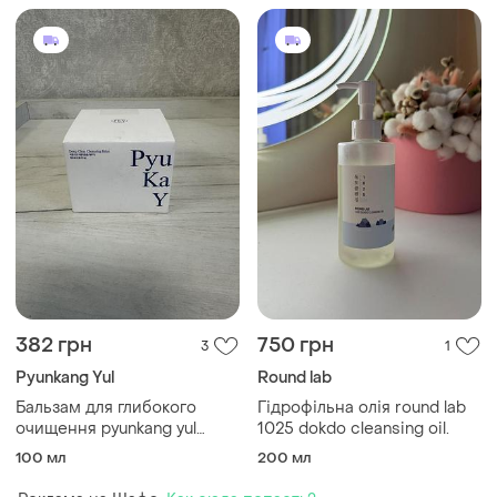
382 грн
750 грн
3
1
Pyunkang Yul
Round lab
Бальзам для глибокого
Гідрофільна олія round lab
очищення pyunkang yul
1025 dokdo cleansing oil.
deep clear cleansing balm,
100 мл
200 мл
100 мл