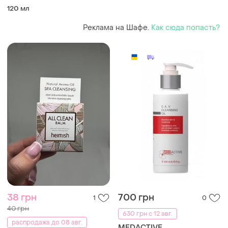
120 мл
Реклама на Шафе.
Как сюда попасть?
38 грн
700 грн
1
0
40 грн
630 грн с 12 авг.
распродажа до 08 авг.
MEDACTIVЕ