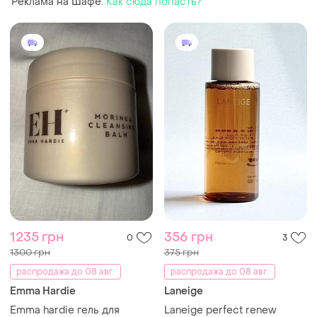
Реклама на Шафе.
Как сюда попасть?
1235 грн
356 грн
0
3
1300 грн
375 грн
распродажа до 08 авг.
распродажа до 08 авг.
Emma Hardie
Laneige
Emma hardie гель для
Laneige perfect renew