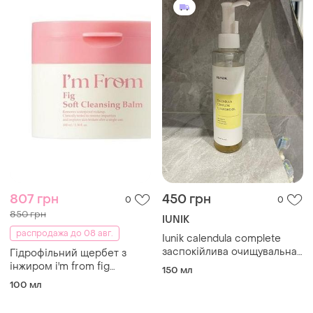
807 грн
450 грн
0
0
850 грн
IUNIK
распродажа до 08 авг.
Iunik calendula complete
заспокійлива очищувальна
Гідрофільний щербет з
гідрофільна олія з
інжиром i'm from fig
150 мл
календулою
cleansing balm 100 мл
100 мл