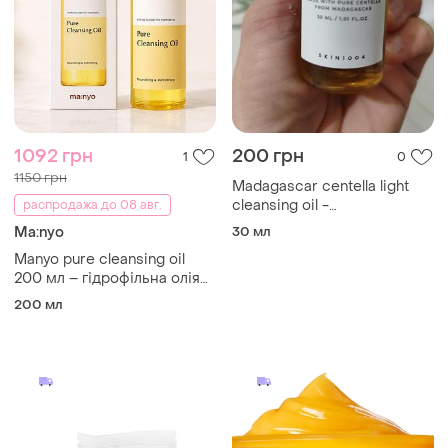
1092 грн
200 грн
1
0
1150 грн
Madagascar centella light
cleansing oil -
распродажа до 08 авг.
гидрофильное масло с
Ma:nyo
30 мл
экстрактом центеллы -
Manyo pure cleansing oil
30ml
200 мл – гідрофільна олія
для очищення обличчя,
200 мл
демакіяж, корейська
косметика