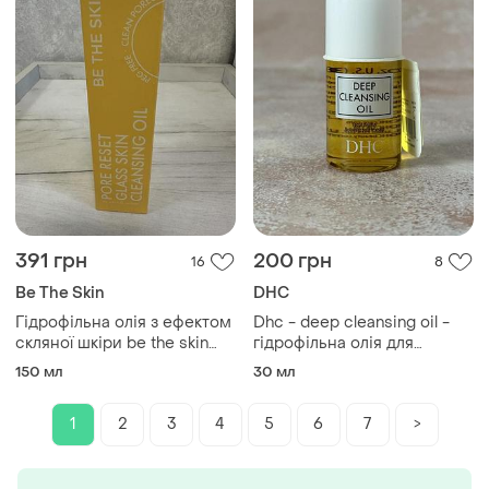
391 грн
200 грн
16
8
Be The Skin
DHC
Гідрофільна олія з ефектом
Dhc - deep cleansing oil -
скляної шкіри be the skin
гідрофільна олія для
pore reset glass skin
глибокого очищення, 30 ml
150 мл
30 мл
cleansing oil 150ml
1
2
3
4
5
6
7
>