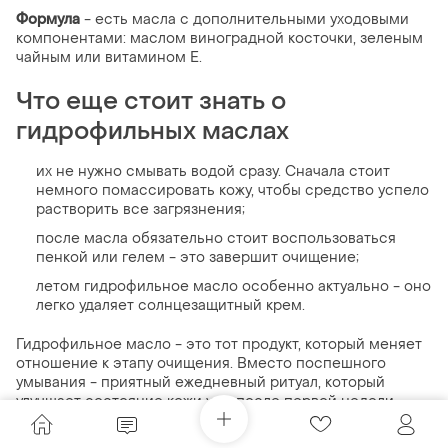
Формула
- есть масла с дополнительными уходовыми
компонентами: маслом виноградной косточки, зеленым
чайным или витамином Е.
Что еще стоит знать о
гидрофильных маслах
их не нужно смывать водой сразу. Сначала стоит
немного помассировать кожу, чтобы средство успело
растворить все загрязнения;
после масла обязательно стоит воспользоваться
пенкой или гелем - это завершит очищение;
летом гидрофильное масло особенно актуально - оно
легко удаляет солнцезащитный крем.
Гидрофильное масло - это тот продукт, который меняет
отношение к этапу очищения. Вместо поспешного
умывания - приятный ежедневный ритуал, который
улучшает состояние кожи уже после первой недели
регулярного использования.