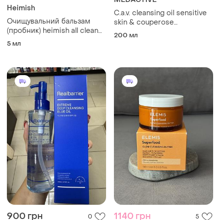
Heimish
C.a.v. cleansing oil sensitive
Очищувальний бальзам
skin & couperose
(пробник) heimish all clean
гідрофільна олія для
200 мл
balm blister
чутливої шкіри
5 мл
900 грн
1140 грн
0
5