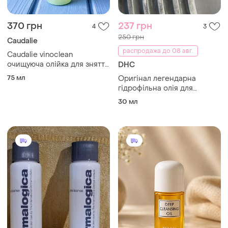
370 грн
237 грн
4
3
250 грн
Caudalie
распродажа до 08 авг.
Caudalie vinoclean
очищуюча олійка для зняття
DHC
макіяжу 75мл
75 мл
Оригінал легендарна
гідрофільна олія для
очищення обличчя dhc
30 мл
deep cleansing oil