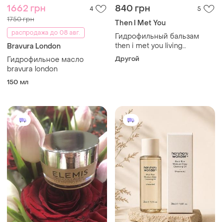
1662 грн
840 грн
4
5
1750 грн
Then I Met You
распродажа до 08 авг.
Гидрофильный бальзам
then i met you living
Bravura London
cleansing balm 90 г
Другой
Гидрофильное масло
bravura london
150 мл