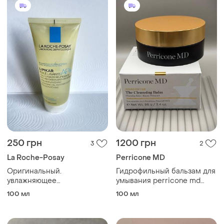
250 грн
1200 грн
3
2
La Roche-Posay
Perricone MD
Оригинальный.
Гидрофильный бальзам для
увлажняющее
умывания perricone md
липидовосстанавливающее
neuropeptide the cleansing
100 мл
100 мл
масло против раздражения
balm, 96 г