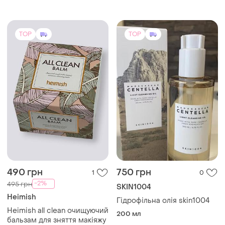
TOP
TOP
490 грн
750 грн
1
0
-2%
495 грн
SKIN1004
Heimish
Гідрофільна олія skin1004
Heimish all clean очищуючий
200 мл
бальзам для зняття макіяжу