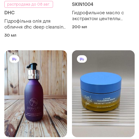
SKIN1004
распродажа до 08 авг.
DHC
Гидрофильное масло с
экстрактом центеллы
Гідрофільна олія для
азиатской skin 1004
обличчя dhc deep cleansing
200 мл
madagascar centella light
oil
30 мл
cleansing oil 200мл