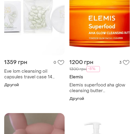
1359 грн
1200 грн
0
3
-8%
1300 грн
Eve lom cleansing oil
capsules travel case 14
Elemis
капсул – люксова
Другой
Elemis superfood aha glow
очищувальна олія в
cleansing butter
капсулах для обличчя
многофункциональный
Другой
масляный средство 3-в-1
для очистки, снятия
макияжа и увлажняющей
маски, 90 мл