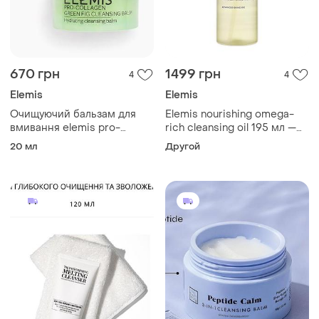
670 грн
1499 грн
4
4
Elemis
Elemis
Очищуючий бальзам для
Elemis nourishing omega-
вмивання elemis pro-
rich cleansing oil 195 мл —
collagen fig aromatic
олія для очищення, люкс,
20 мл
Другой
cleansing balm 20 мл
оригінал