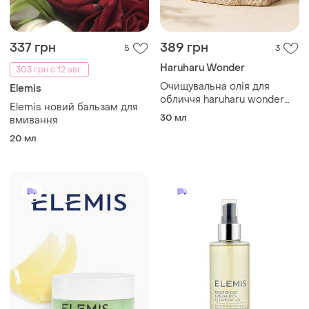
337 грн
389 грн
5
3
Haruharu Wonder
303 грн с 12 авг.
Очищувальна олія для
Elemis
обличчя haruharu wonder
Elemis новий бальзам для
black rice cleansing oil
30 мл
вмивання
(мініатюра) — глибоке
20 мл
очищення пор, демакіяж,
зволоження