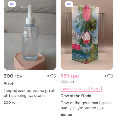
300 грн
589 грн
0
0
620 грн
Prreti
распродажа до 08 авг.
Гидрофильное масло prreti
ph balancing hyaluronic
Dew of the Gods
cleansing oil 200 мл корея
200 мл
Dew of the gods maui glaze
очищающее масло для
лица, 150 мл
150 мл