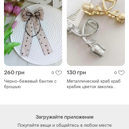
260 грн
130 грн
0
0
Черно-бежевый бантик с
Металлический краб краб
брошью
крабик цветок заколка
зажим для волос
Загружайте приложение
Покупайте вещи и общайтесь в любом месте
Как это работает?