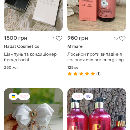
1500 грн
950 грн
1
15
Hadat Cosmetics
Mïmare
Шампунь та кондиціонер
Лосьйон проти випадіння
бренд hadat
волосся mimare energizing
lotion
250 мл
125 мл
(1)
TOP
TOP