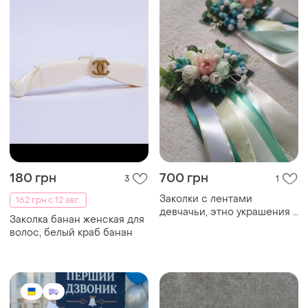
180 грн
700 грн
3
1
Заколки с лентами
162 грн с 12 авг.
девчачьи, этно украшения в
Заколка банан женская для
волосы, аксессуары до
волос, белый краб банан
вышиванки на 1 сентября,
подарок для девушки