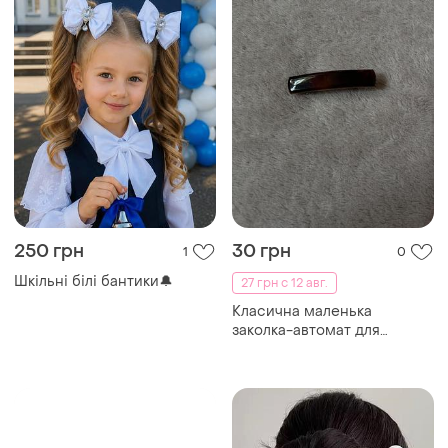
250 грн
30 грн
1
0
Шкільні білі бантики🔔
27 грн с 12 авг.
Класична маленька
заколка-автомат для
волосся