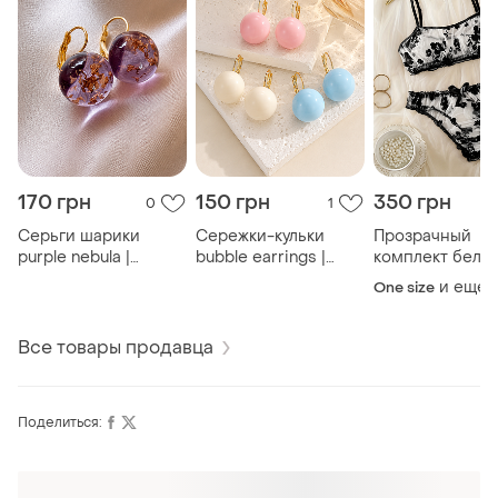
170 грн
150 грн
350 грн
0
1
Серьги шарики
Сережки-кульки
Прозрачный
purple nebula |
bubble earrings |
комплект бель
прозрачная смола с
легкі акрилові
| сетка с цвет
и еще
1
One size
золотой поталью |
сережки | baby blue ×
узором | топ +
элегантная
vanilla cream × bubble
трусики
бижутерия
gum
Все товары продавца
Поделиться: