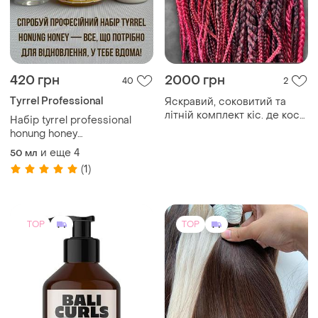
Tyrrel Professional
Яскравий, соковитий та
літній комплект кіс. де коси,
Набір tyrrel professional
дредокоси
honung honey
шампунь+маска+закріплююча
и еще
4
50 мл
(1)
TOP
TOP