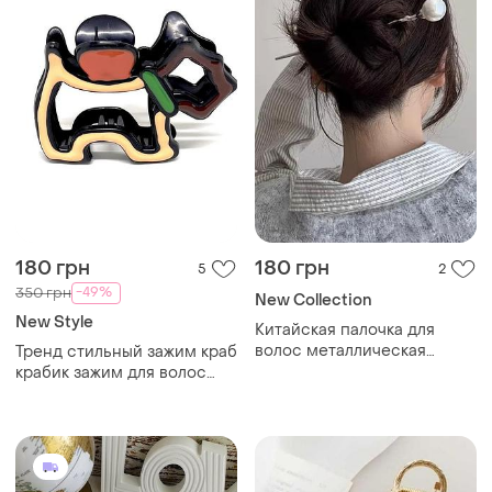
180 грн
180 грн
5
2
-49%
350 грн
New Collection
New Style
Китайская палочка для
волос металлическая
Тренд стильный зажим краб
металл серебристая
крабик зажим для волос
заколка