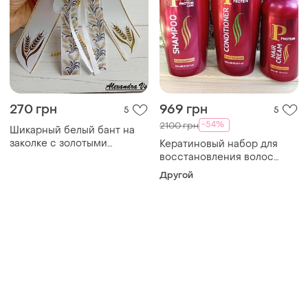
270 грн
969 грн
5
5
-54%
2100 грн
Шикарный белый бант на
заколке с золотыми
Кератиновый набор для
колостями
восстановления волос
после кератиновых
Другой
процедур rain cosmetics
protein