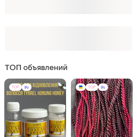
Оформляй подписку SMART
Получи заказ с бесплатной доставкой
ТОП объявлений
TOP
TOP
420 грн
2000 грн
40
2