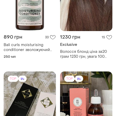
890 грн
1230 грн
33
15
Exclusive
Bali curls moisturising
conditioner зволожуючий
Волосся блонд ціна за20
кондиціонер
грам 1230 грн, увага 100
250 мл
грам 6600 грн
TOP
TOP