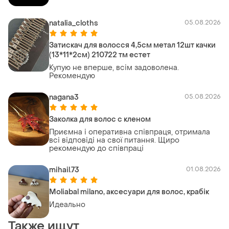
natalia_cloths
05.08.2026
Затискач для волосся 4,5см метал 12шт качки
(13*11*2см) 210722 тм eстет
Купую не вперше, всім задоволена.
Рекомендую
nagana3
05.08.2026
Заколка для волос с кленом
Приємна і оперативна співпраця, отримала
всі відповіді на свої питання. Щиро
рекомендую до співпраці
mihail.73
01.08.2026
Moliabal milano, аксесуари для волос, крабік
Идеально
Также ищут