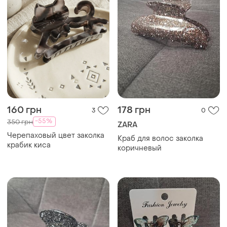
160 грн
178 грн
3
0
-55%
350 грн
ZARA
Черепаховый цвет заколка
Краб для волос заколка
крабик киса
коричневый