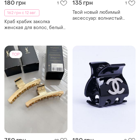
180 грн
135 грн
1
1
Твой новый любимый
162 грн с 12 авг.
аксессуар: волнистый
Краб крабик заколка
крабик для волос ✨
женская для волос, белый
цвет
TOP