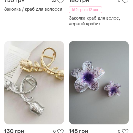
750 грн
180 грн
22
0
Заколка / краб для волосся
162 грн с 12 авг.
Заколка краб для волос,
черный крабик
130 грн
145 грн
0
0