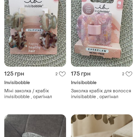
125 грн
175 грн
2
2
Invisibobble
Invisibobble
Міні заколка / крабік
Заколка крабік для волосся
invisibobble , оригінал
invisibabble , оригінал