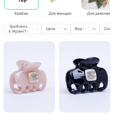
Крабик
Для женщин
Для девочек
Зроблено
Цена
Вид
Сост
1
в Україні?
1