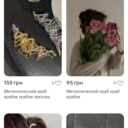
155 грн
95 грн
2
0
Металлический краб
Металлический краб краб
крабик крабик заколка
крабик
зажим заколка