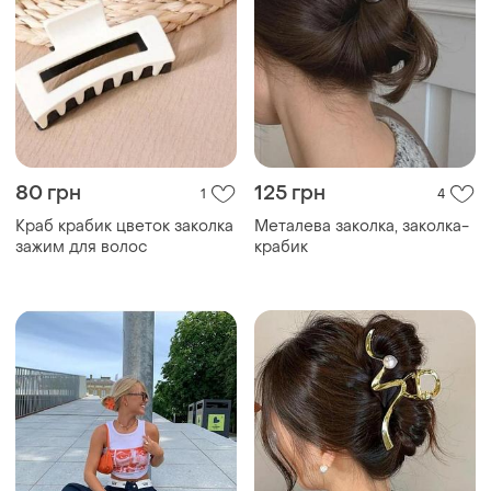
80 грн
125 грн
1
4
Краб крабик цветок заколка
Металева заколка, заколка-
зажим для волос
крабик