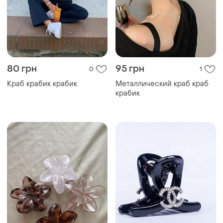
80 грн
95 грн
0
1
Краб крабик крабик
Металлический краб краб
крабик