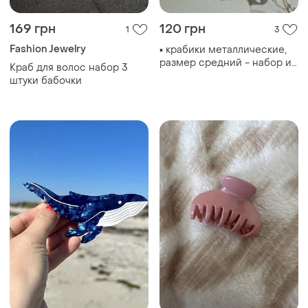
169 грн
120 грн
1
3
Fashion Jewelry
▪️ крабики металлические,
размер средний - набор из
Краб для волос набор 3
4-х единиц, длина - 5см.
штуки бабочки