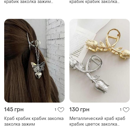
крабик заколка зажим
крабик крабик заколка
заколка
заколка зажим
145 грн
130 грн
1
1
Краб крабик крабик заколка
Металлический краб краб
заколка зажим
крабик цветок заколка
зажим для волос