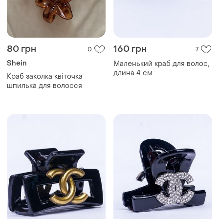
80 грн
160 грн
0
7
Shein
Маленький краб для волос,
длина 4 см
Краб заколка квіточка
шпилька для волосся