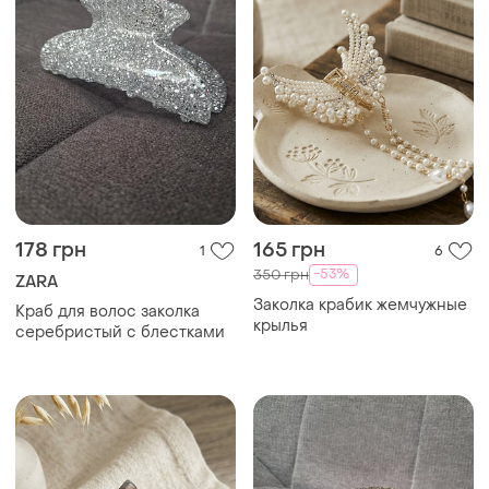
178 грн
165 грн
1
6
-53%
350 грн
ZARA
Заколка крабик жемчужные
Краб для волос заколка
крылья
серебристый с блестками