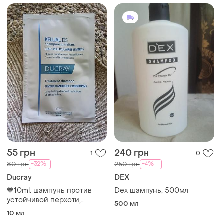
55 грн
240 грн
1
0
-32%
-4%
80 грн
250 грн
Ducray
DEX
💙10ml. шампунь против
Dex шампунь, 500мл
устойчивой перхоти,
500 мл
себорейного дерматита и
10 мл
сильного зуда головы