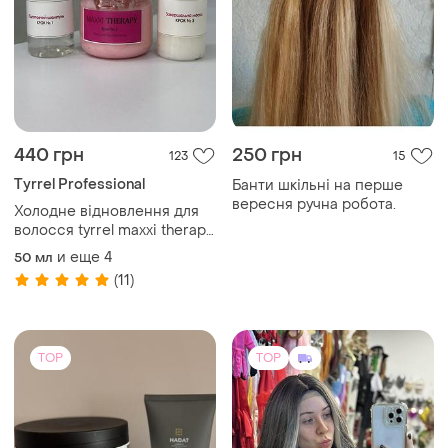
440 грн
250 грн
123
15
Tyrrel Professional
Банти шкільні на перше
вересня ручна робота.
Холодне відновлення для
волосся tyrrel maxxi therapy
40/50/40
и еще
4
50 мл
(11)
TOP
TOP