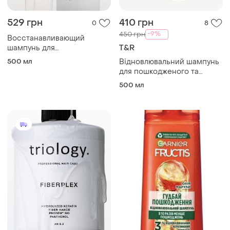
529 грн
410 грн
0
8
-9%
450 грн
Восстанавливающий
шампунь для
T&R
поврежденных и
500 мл
Відновлювальний шампунь
окрашенных волос fiberplex
для пошкодженого та
triology 500 мл (332327)
фарбованого волосся
500 мл
fiberplex triology