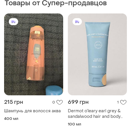
Товары от Супер-продавцов
215 грн
699 грн
0
1
Шампунь для волосся аква
Dermot o’leary earl grey &
sandalwood hair and body
400 мл
wash 100 мл новий
100 мл