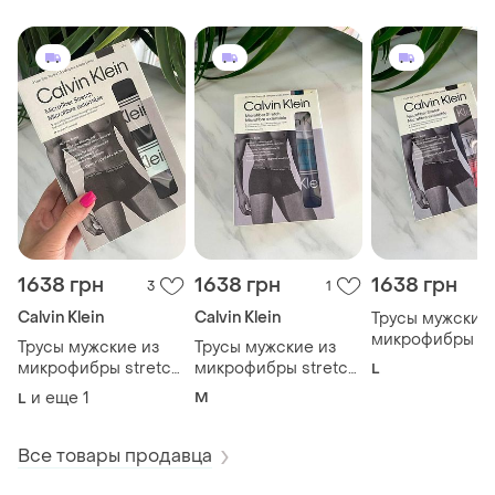
1638 грн
1638 грн
1638 грн
3
1
Calvin Klein
Calvin Klein
Трусы мужские 
микрофибры st
Трусы мужские из
Трусы мужские из
3од calvin klein
микрофибры stretch
микрофибры stretch
L
black / sleet /
3од calvin klein. цвет:
3од calvin klein. цвет:
и еще
1
M
L
adrenaline rush.
black / mint multi
sleet / teal marine /
shoreline.
Все товары продавца