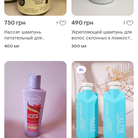
750 грн
490 грн
1
7
Haccer шампунь
Укрепляющий шампунь для
питательный для
волос склонных к ломкости
окрашенных и
и выпадению trichomax
400 мл
500 мл
поврежденных волос
triology 500ml