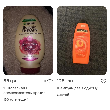
85 грн
125 грн
0
0
1+1=3бальзам
Шампунь два в одному
ополаскиватель против
Другой
выпадения волос ❤️
и еще
1
150 мл