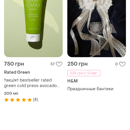
750 грн
250 грн
57
0
Rated Green
225 грн с 12 авг.
‼️акція‼️ bestseller rated
H&M
green cold press avocado
Праздничные бантики
nourishing scalp pack
200 мл
живильна, розгладжуюча
(4)
маска для волосся