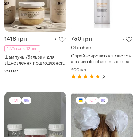
1418 грн
750 грн
5
7
Olorchee
1276 грн с 12 авг.
Спрей-сироватка з маслом
Шампунь /бальзам для
аргани olorchee miracle hair
відновлення пошкодженого
serum 220 мл
волосся / маска для сухого
200 мл
250 мл
та пошкодженого волосся(
(2)
ціна за набір)‼️
TOP
TOP