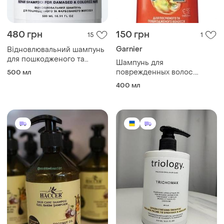
480 грн
150 грн
15
1
Garnier
Відновлювальний шампунь
для пошкодженого та
Шампунь для
фарбованого волосся
поврежденных волос.
500 мл
fiberplex triology, 500 мл
восстанавливающий
400 мл
шампунь для всех типов
волос.