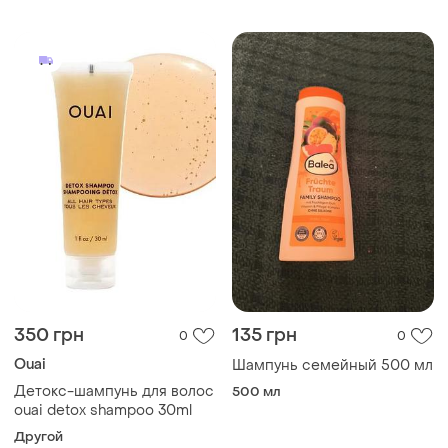
ducray kelual ds shampoo
пробник
350 грн
135 грн
0
0
Ouai
Шампунь семейный 500 мл
Детокс-шампунь для волос
500 мл
ouai detox shampoo 30ml
Другой