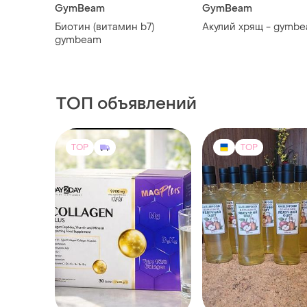
1600 грн
150 грн
6
D a y 2 d a y - коллаген
Домашний яблочный
комплекс с магнием в
100% натуральный | 
месяц
натуральных яблок| 
(1)
TOP
TOP