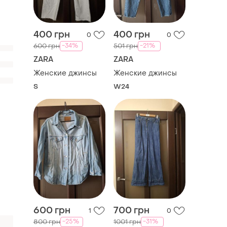
400 грн
400 грн
0
0
-34%
-21%
600 грн
501 грн
ZARA
ZARA
Женские джинсы
Женские джинсы
S
W24
600 грн
700 грн
1
0
-25%
-31%
800 грн
1001 грн