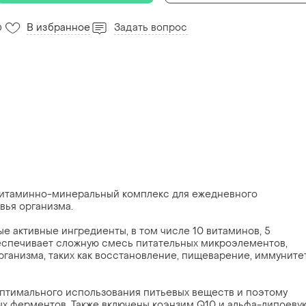
В избранное
Задать вопрос
0
ивитаминно-минеральный комплекс для ежедневного
вья организма.
 активные ингредиенты, в том числе 10 витаминов, 5
спечивает сложную смесь питательных микроэлементов,
рганизма, таких как восстановление, пищеварение, иммуните
 оптимального использования питьевых веществ и поэтому
х ферментов. Также включены коэнзим Q10 и альфа-липоеву