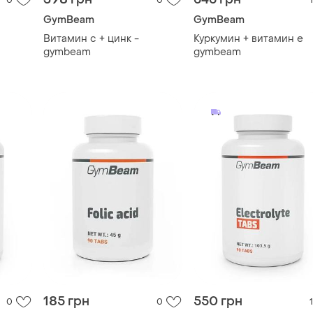
185 грн
550 грн
0
0
1
GymBeam
GymBeam
eam
Фолиевая кислота
Електроліти в таблетках
(витамин b9) gymbeam
gymbeam
TOP
TOP