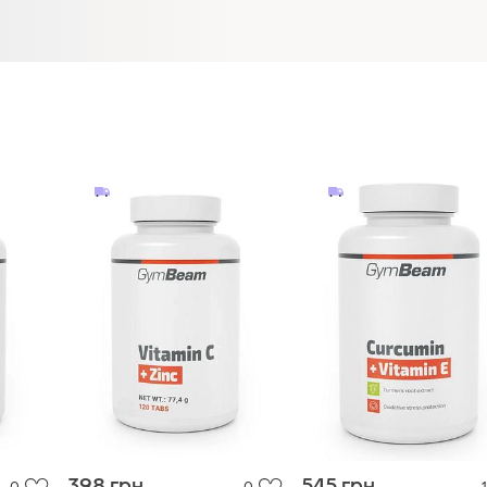
398 грн
545 грн
0
0
1
GymBeam
GymBeam
Витамин c + цинк -
Куркумин + витамин е
gymbeam
gymbeam