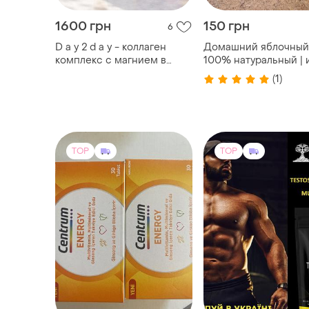
860 грн
1200 грн
1
Центрум енерджі
Больше мышцы, мен
-мультивітамінний
жира = 6ти компоне
комплекс
бустер тестостерона
rage xl