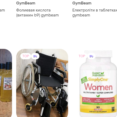
5500 грн
800 грн
97
4
2
-11%
890 грн
 уксус
Інвалідний візок bischoff &
из
bischoff pyro light
Super Nutrition
500мл
(німеччина).
Акция!! simplyone,
мультивитамины и
поддерживающие трав
для женщин, без железа
90&nbsp;таблеток
TOP
TOP