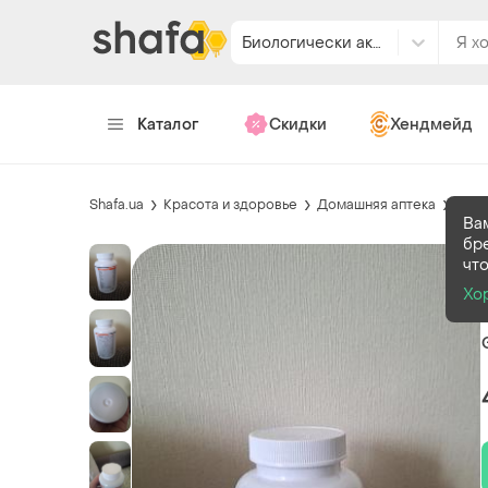
Биологически активные вещества
Каталог
Скидки
Хендмейд
Shafa.ua
Красота и здоровье
Домашняя аптека
Биол
Ва
бр
чт
Хо