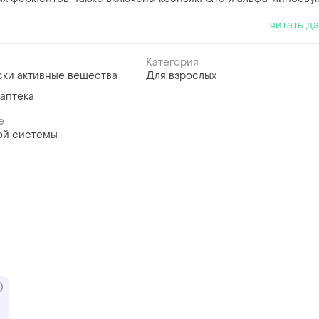
читать д
Категория
ски активные вещества
Для взрослых
аптека
е
ой системы