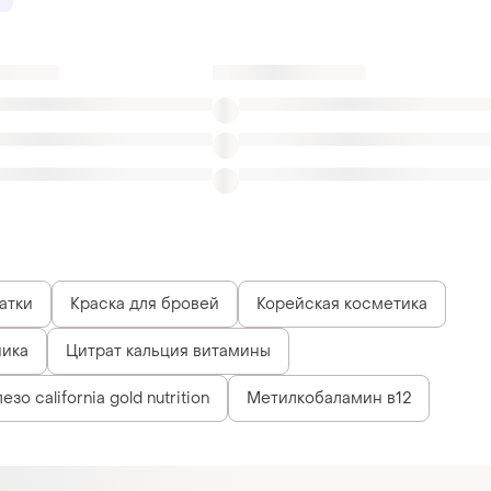
атки
Краска для бровей
Корейская косметика
ника
Цитрат кальция витамины
езо california gold nutrition
Метилкобаламин в12