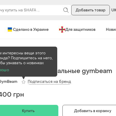
Добавить товар
U
Сделано в Украине
Для защитников
Нови
огически активные вещества
м интересны вещи этого
енда? Подпишитесь на него,
В наличии
1 шт
обы узнавать о новинках
Витамини и минеральные gymbeam
рошо
Подписаться на бренд
GymBeam
400 грн
Купить
Добавить в корзину