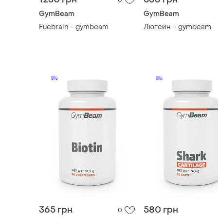
365 грн
580 грн
0
GymBeam
GymBeam
Биотин (витамин b7)
Акулий хрящ - gymb
gymbeam
ТОП объявлений
TOP
TOP