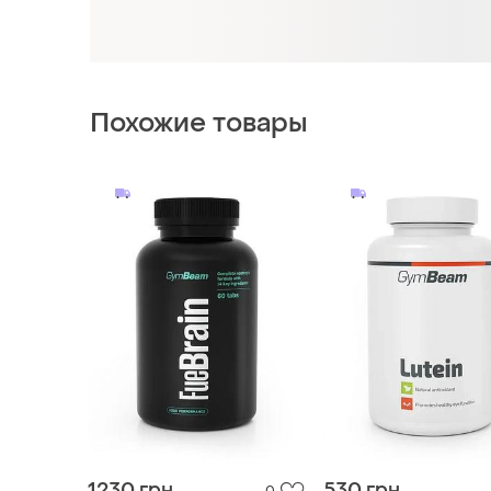
1230 грн
530 грн
0
GymBeam
GymBeam
Fuebrain - gymbeam
Лютеин - gymbeam