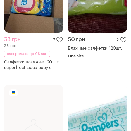
33 грн
50 грн
7
2
35 грн
Влажные салфетки 120шт.
распродажа до 08 авг.
One size
Салфетки влажные 120 шт
superfresh aqua baby с
клапаном