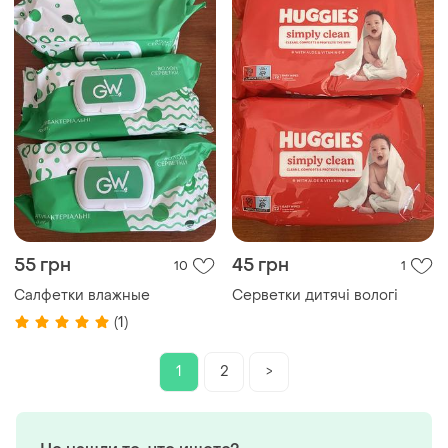
55 грн
45 грн
10
1
Салфетки влажные
Серветки дитячі вологі
(1)
1
2
>