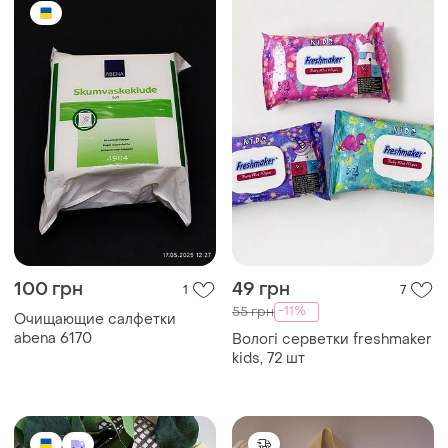
100 грн
49 грн
1
7
-11%
55 грн
Очищающие салфетки
abena 6170
Вологі серветки freshmaker
kids, 72 шт