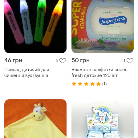
46 грн
50 грн
5
1
Прилад дитячий для
Влажные салфетки super
чищення вух (вушна
fresh детские 120 шт
паличка з підсвічуванням)
(1)