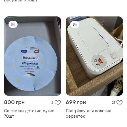
babydream 70шт
800 грн
699 грн
2
21
Салфетки детские сухие
Підігрівач для вологих
70шт
серветок