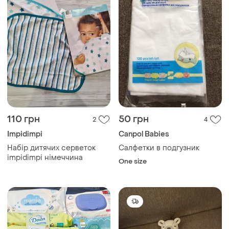
110 грн
50 грн
2
4
Impidimpi
Canpol Babies
Набір дитячих серветок
Салфетки в подгузник
impidimpi німеччина
One size