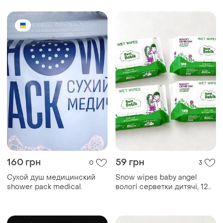
160 грн
59 грн
0
3
Сухой душ медицинский
Snow wipes baby angel
shower pack medical.
вологі серветки дитячі, 120
шт