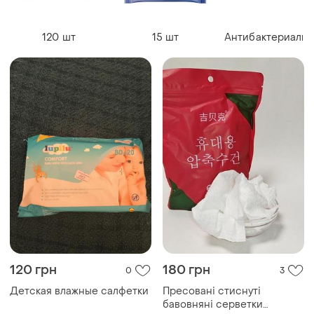
120 шт
15 шт
Антибактериаль
120 грн
180 грн
0
3
Детская влажные салфетки
Пресовані стиснуті
бавовняні серветки