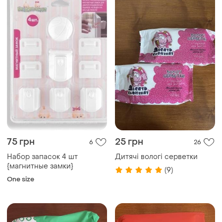
75 грн
25 грн
6
26
Набор запасок 4 шт
Дитячі вологі серветки
{магнитные замки}
(9)
One size