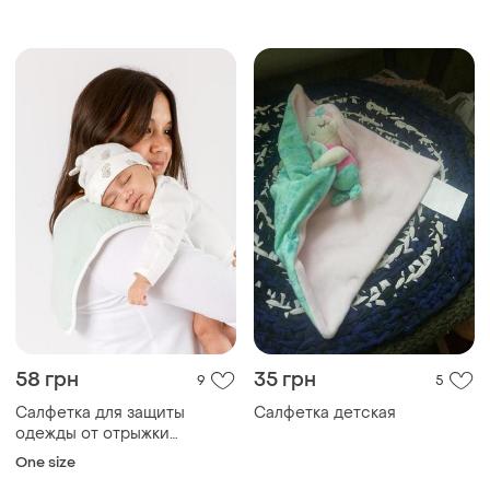
рушника дорожні 20 шт.
58 грн
35 грн
9
5
Салфетка для защиты
Салфетка детская
одежды от отрыжки
новорожденного малыша
One size