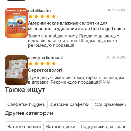
natalikushn
30.10.2025
Американские влажные салфетки для
мгновенного удаления пятен tide to go 1 саше
Товар відповідає опису. Продавець швидко
відповів на сві питання. Швидка відправка.
рекомедую продавця!
alevtyna.lichnosti
06.06.2025
Серветки вологі
Дуже дякую, якісний товар, гарна ціна швидка
відправка. Рекомендую продавця💯💛💙
Также ищут
Салфетки huggies
Детские салфетки
Одноразовые са
Другие категории
Ватные палочки
Ватные диски
Подгузники для взросл