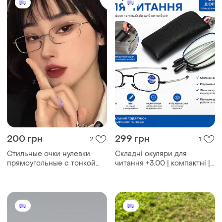
200 грн
299 грн
2
1
Стильные очки нулевки
Складні окуляри для
прямоугольные с тонкой
читання +3.00 | компактні |
оправой
у футлярі на блискавці |
кишенькові