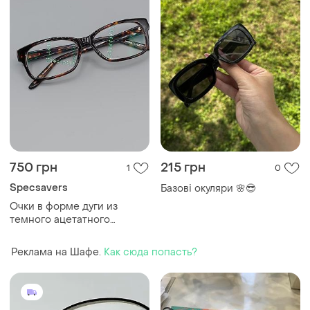
750 грн
215 грн
1
0
Specsavers
Базові окуляри 🌸😎
Очки в форме дуги из
темного ацетатного
пластика цвета панциря
черепахи speccavers
Реклама на Шафе.
Как сюда попасть?
kamaria