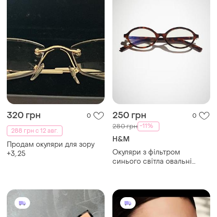
320 грн
250 грн
0
0
-11%
280 грн
288 грн с 12 авг.
H&M
Продам окуляри для зору
Окуляри з фільтром
+3,.25
синього світла овальні
коричневі