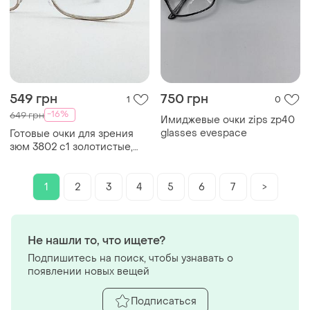
549 грн
750 грн
1
0
-16%
649 грн
Имиджевые очки zips zp40
glasses evespace
Готовые очки для зрения
зюм 3802 с1 золотистые,
стеклянная линза, флексы
1
2
3
4
5
6
7
>
Не нашли то, что ищете?
Подпишитесь на поиск, чтобы узнавать о
появлении новых вещей
Подписаться