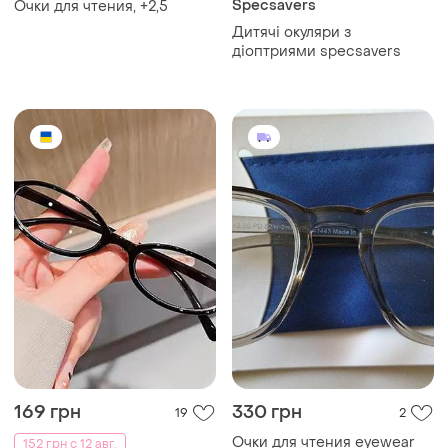
Specsavers
Очки для чтения, +2,5
Дитячі окуляри з
діоптриями specsavers
169 грн
330 грн
19
2
Очки для чтения eyewear
152 грн с 12 авг.