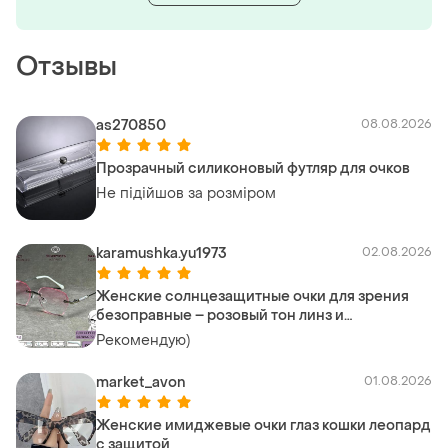
Отзывы
as270850
08.08.2026
Прозрачный силиконовый футляр для очков
Не підійшов за розміром
karamushka.yu1973
02.08.2026
Женские солнцезащитные очки для зрения
безоправные – розовый тон линз и
многогранная форма. код: 8215 c1
Рекомендую)
market_avon
01.08.2026
Женские имиджевые очки глаз кошки леопард
с защитой