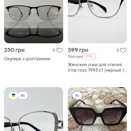
250 грн
599 грн
5
2
-21%
750 грн
Окуляри з діоптриями
Женские очки для чтения
irina ross 7993 c1 (черные /
серебристые) с
антибликом и флексами