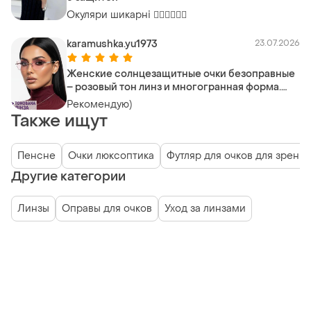
Окуляри шикарні ❤️‍🔥❤️‍🔥❤️‍🔥
karamushka.yu1973
23.07.2026
Женские солнцезащитные очки безоправные
– розовый тон линз и многогранная форма.
код: 8215 c1 +1.75
Рекомендую)
Также ищут
Пенсне
Очки люксоптика
Футляр для очков для зрения
Другие категории
Линзы
Оправы для очков
Уход за линзами