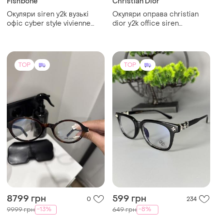
Fishbone
Christian Dior
Окуляри siren y2k вузькі
Окуляри оправа christian
офіс cyber style vivienne
dior y2k office siren
westwood angel авангард
bayonetta grunge альт cyber
гранж вінтаж тренд diesel
secretary авангард
juicy couture office
компʼютерні для зору
TOP
TOP
8799 грн
599 грн
0
234
-13%
-8%
9999 грн
649 грн