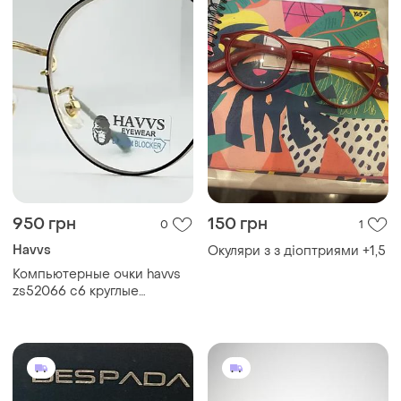
950 грн
150 грн
0
1
Havvs
Окуляри з з діоптриями +1,5
Компьютерные очки havvs
zs52066 c6 круглые
золотистые с защитой blue
blocker и антибликовые