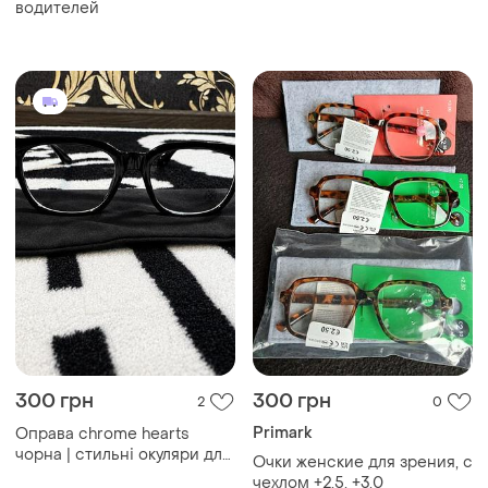
зору унісекс | chrome
водителей
hearts
300 грн
300 грн
2
0
Primark
Оправа chrome hearts
чорна | стильні окуляри для
Очки женские для зрения, с
зору унісекс | chrome
чехлом +2,5, +3,0