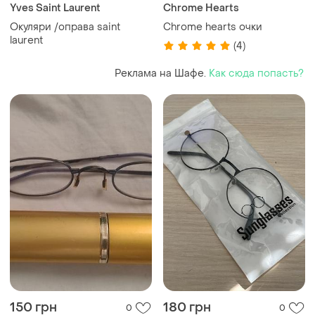
Yves Saint Laurent
Chrome Hearts
Окуляри /оправа saint
Chrome hearts очки
laurent
(4)
Реклама на Шафе.
Как сюда попасть?
150 грн
180 грн
0
0