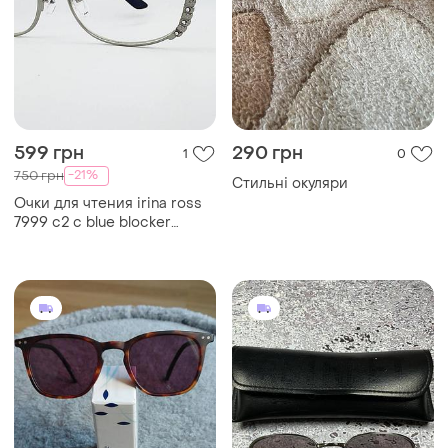
599 грн
290 грн
1
0
-21%
750 грн
Стильні окуляри
Очки для чтения irina ross
7999 c2 с blue blocker
серебристые