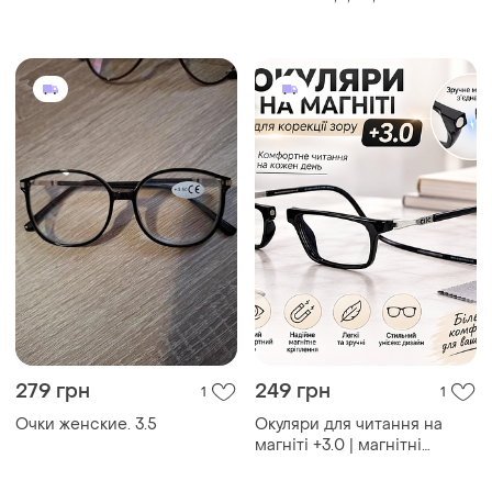
hearts
279 грн
249 грн
1
1
Очки женские. 3.5
Окуляри для читання на
магніті +3.0 | магнітні
окуляри для корекції зору |
зручна оправа