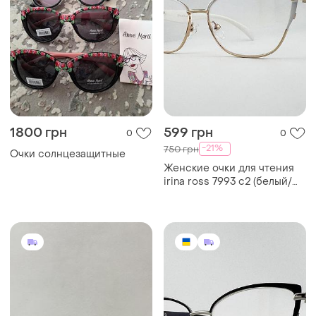
1800 грн
599 грн
0
0
-21%
750 грн
Очки солнцезащитные
Женские очки для чтения
irina ross 7993 c2 (белый/
золото) с антибликом и
флексами