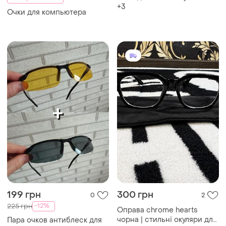
+3
Очки для компьютера
199 грн
300 грн
0
2
-12%
225 грн
Оправа chrome hearts
чорна | стильні окуляри для
Пара очков антиблеск для