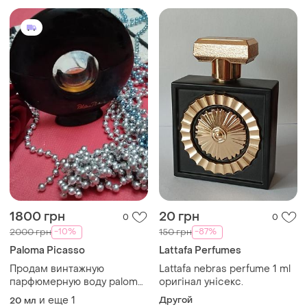
1800 грн
20 грн
0
0
-10%
-87%
2000 грн
150 грн
Paloma Picasso
Lattafa Perfumes
Продам винтажную
Lattafa nebras perfume 1 ml
парфюмерную воду paloma
оригінал унісекс.
picasso eau de parfum.
и еще
1
Другой
20 мл