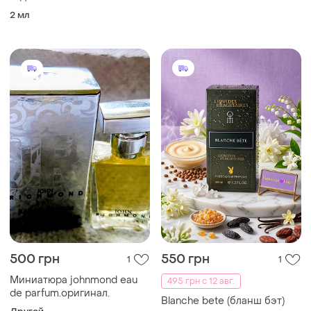
parfum intense
2 мл
парфюмированная вода
intense для женщин
пробник
500 грн
550 грн
1
1
Миниатюра johnmond eau
495 грн с 12 авг.
de parfum.оригинал.
Blanche bete (бланш бэт)