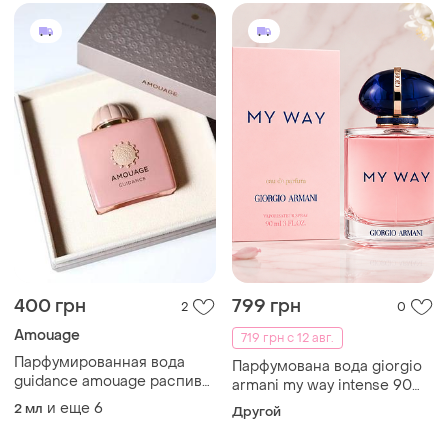
400 грн
799 грн
2
0
Amouage
719 грн с 12 авг.
Парфумированная вода
Парфумована вода giorgio
guidance amouage распив
armani my way intense 90
от 2 мл
мл
и еще
6
2 мл
Другой