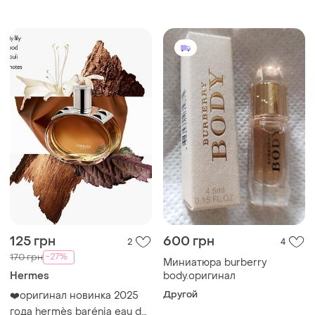
125 грн
600 грн
2
4
-27%
170 грн
Миниатюра burberry
Hermes
body.оригинал
Другой
❤️оригинал новинка 2025
года hermès barénia eau de