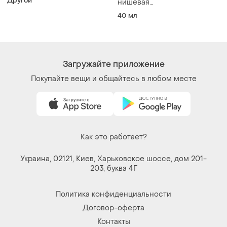
Другой
нишевая
парфюмированная вода с
40 мл
ферромонами унисекс
духи молочные цветочные
ванильные стойкие
шлейфовые купить подарок
Загружайте приложение
Покупайте вещи и общайтесь в любом месте
Как это работает?
Украина, 02121, Киев, Харьковское шоссе, дом 201-
203, буква 4Г
Политика конфиденциальности
Договор-оферта
Контакты