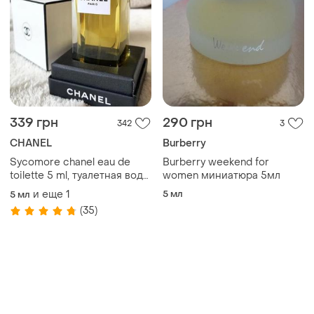
339 грн
290 грн
342
3
CHANEL
Burberry
Sycomore chanel eau de
Burberry weekend for
toilette 5 ml, туалетная вода,
women миниатюра 5мл
отливант
и еще
1
5 мл
5 мл
(35)