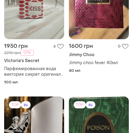
1950 грн
1600 грн
6
0
-12%
2215 грн
Jimmy Choo
Victoria's Secret
Jimmy choo fever 40мл
Парфюмированная вода
40 мл
виктория сикрет оригинал
just a kiss от victoria's
100 мл
secret 100 мл
TOP
TOP