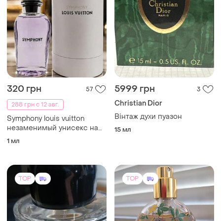
320 грн
5999 грн
57
3
Christian Dior
288 грн с 12 авг.
Вінтаж духи пуазон
Symphony louis vuitton
незаменимый унисекс на
15 мл
лето, распив, оригинал!
1 мл
TOP
TOP