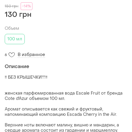
150
грн
-14%
130 грн
Объем
100 мл
В избранное
6
Описание
‼️ БЕЗ КРЫШЕЧКИ!!!️‼️
женская парфюмированная вода Escale Fruit от бренда
Cote d'Azur объемом 100 мл.
Аромат описывается как свежий и фруктовый,
напоминающий композицию Escada Cherry in the Air.
Верхние ноты включают малину, вишню и мандарин, а
сердце аромата состоит из гардении и маршмеллоу.