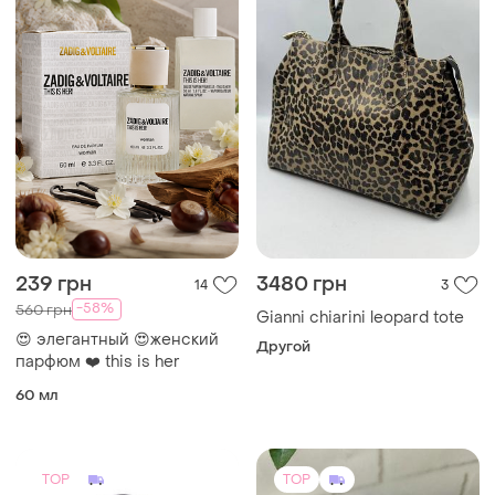
239 грн
3480 грн
14
3
-58%
560 грн
Gianni chiarini leopard tote
😍 элегантный 😍женский
Другой
парфюм ❤️ this is her
60 мл
TOP
TOP