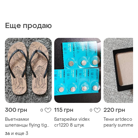
Еще продаю
300 грн
115 грн
220 грн
0
0
Вьетнамки
Батарейки videx
Тени artdeco 11
шлепанцы flying tiger
cr1220 8 штук
pearly summer 
copenhagen 36/37
и еще
3
36