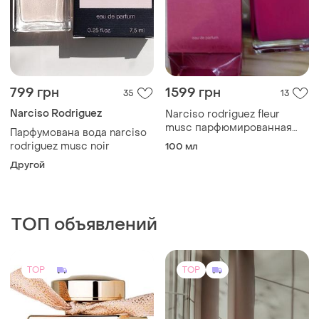
799 грн
1599 грн
35
13
Narciso Rodriguez
Narciso rodriguez fleur
musc парфюмированная
Парфумована вода narciso
вода 100 мл.
rodriguez musc noir
100 мл
Другой
ТОП объявлений
TOP
TOP