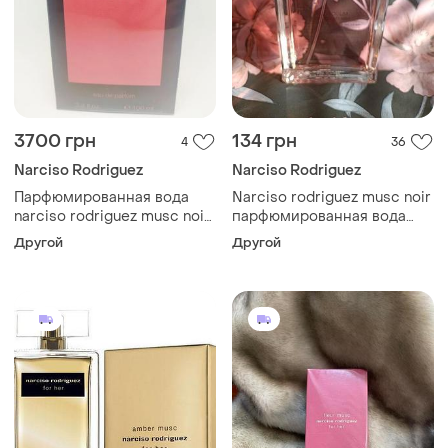
3700 грн
134 грн
4
36
Narciso Rodriguez
Narciso Rodriguez
Парфюмированная вода
Narciso rodriguez musc noir
narciso rodriguez musc noir
парфюмированная вода
rose
распив
Другой
Другой