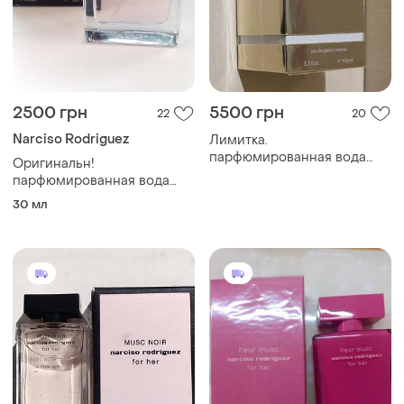
2500 грн
5500 грн
22
20
Narciso Rodriguez
Лимитка.
парфюмированная вода
Оригинальн!
narciso rodriguez santal
парфюмированная вода
musc
narciso rodriguez musc noir
30 мл