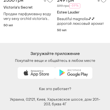
2550 грн
249 грн
0
6
-59%
599 грн
Victoria's Secret
Estee Lauder
Продам парфумовану воду
very sexy orchid victoria’s
Beautiful magnolia💕💕
secret (50мл)
дорогой люксовый аромат
50 мл
50 мл
Загружайте приложение
Покупайте вещи и общайтесь в любом месте
Как это работает?
Украина, 02121, Киев, Харьковское шоссе, дом 201-
203, буква 4Г