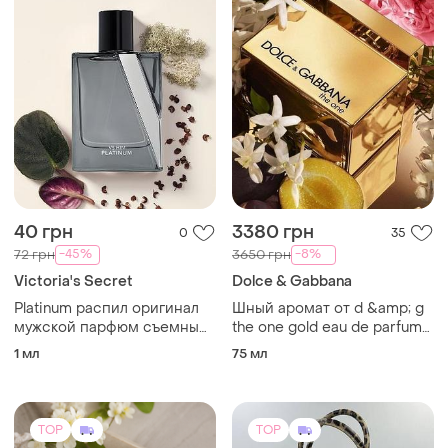
40 грн
3380 грн
0
35
-45%
-8%
72 грн
3650 грн
Victoria's Secret
Dolce & Gabbana
Platinum распил оригинал
Шный аромат от d &amp; g
мужской парфюм съемным
the one gold eau de parfum
по продаже
intense 75ml😍💝 (
1 мл
75 мл
оригинал!!)
TOP
TOP