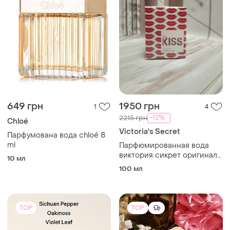
649 грн
1950 грн
1
4
-12%
2215 грн
Chloé
Victoria's Secret
Парфумована вода chloé 8
ml
Парфюмированная вода
виктория сикрет оригинал
10 мл
just a kiss от victoria's
100 мл
secret 100 мл
TOP
TOP