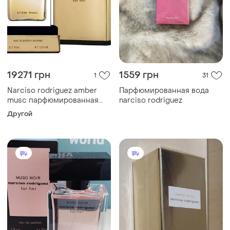
19271 грн
1559 грн
1
31
Narciso rodriguez amber
Парфюмированная вода
musc парфюмированная
narciso rodriguez
вода 100мл
Другой