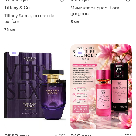
Tiffany & Co.
Миниатюра gucci flora
gorgeous
Tiffany &amp; co eau de
magnolia.оригинал.
parfum
5 мл
75 мл