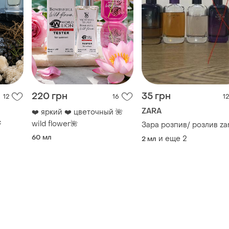
220 грн
35 грн
12
16
12
ZARA
❤️ яркий ❤️ цветочный 🌺
с
wild flower🌺
Зара розпив/ розлив za
60 мл
и еще
2
2 мл