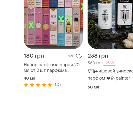
180 грн
238 грн
120
-58%
560 грн
Набор парфюма спреи 20
мл от 2 шт парфюма
💥💣нишевой унисек
женские, мужские,
парфюм ❤️👍 painter
40 мл
унисекс. создавайте свой
(10)
набор, ароматы, духи
60 мл
тестеры