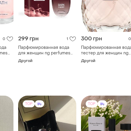
299 грн
300 грн
0
1
0
ода
Парфюмированная вода
Парфюмированная вод
umes
для женщин ng perfumes
тестер для женщин ng
dark cherry 100 ml
perfumes valencia 100 m
Другой
Другой
TOP
TOP