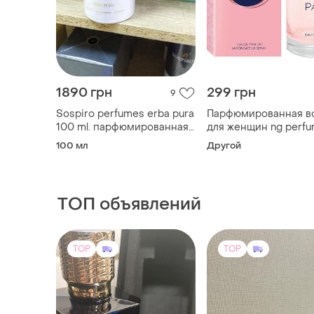
1890 грн
299 грн
9
Sospiro perfumes erba pura
Парфюмированная в
100 ml. парфюмированная
для женщин ng perf
вода. ниша
serene path 100 ml
100 мл
Другой
ТОП объявлений
TOP
TOP