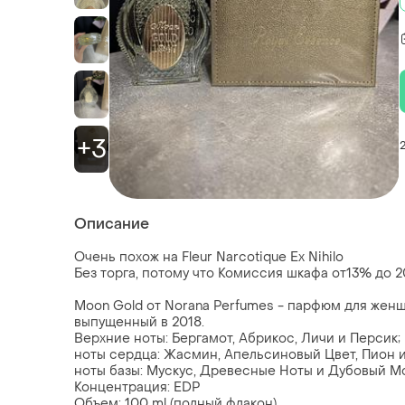
+3
Описание
Очень похож на Fleur Narcotique Ex Nihilo
Без торга, потому что Комиссия шкафа от13% до 
Moon Gold от Norana Perfumes - парфюм для женщ
выпущенный в 2018.
Верхние ноты: Бергамот, Абрикос, Личи и Персик;
ноты сердца: Жасмин, Апельсиновый Цвет, Пион и
ноты базы: Мускус, Древесные Ноты и Дубовый Мо
Концентрация: EDP
Объем: 100 ml (полный флакон)