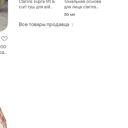
Clarins supra lift &
Тональная основа
curl туш для вій
для лица clarins
подовжуюча,
everlasting 110.5w,
30 мл
підкручуюча
108.5w
Все товары продавца
100
ода