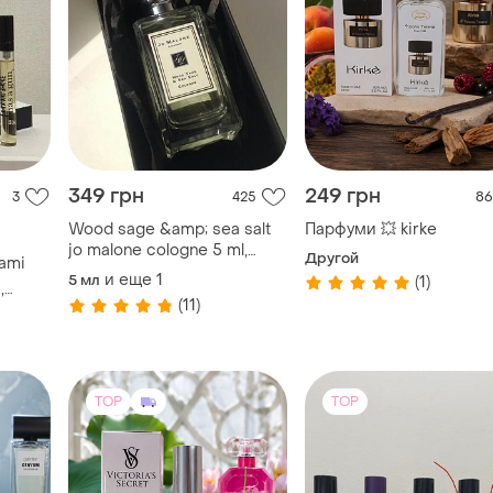
349 грн
249 грн
3
425
86
Wood sage &amp; sea salt
Парфуми 💥 kirke
jo malone cologne 5 ml,
Другой
iami
парфюмированная вода,
и еще
1
5 мл
(1)
,
отливант
(11)
TOP
TOP