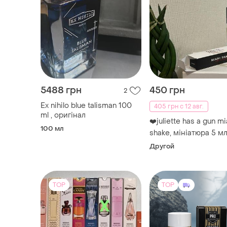
5488 грн
450 грн
2
Ex nihilo blue talisman 100
405 грн с 12 авг.
ml , оригінал
❤️juliette has a gun m
100 мл
shake, мініатюра 5 мл
оригінал
Другой
TOP
TOP