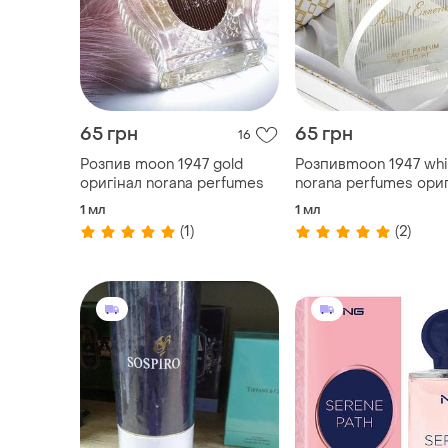
65 грн
65 грн
16
Розпив moon 1947 gold
Розпивmoon 1947 whi
оригінал norana perfumes
norana perfumes ори
1 мл
1 мл
(1)
(2)