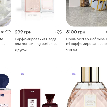
299 грн
5100 грн
10
0
1
te
Парфюмированная вода
Ноша twirl soul of mine 
гінал
для женщин ng perfumes
ml парфюмированная в
phenom 100 ml
для женщин
Другой
100 мл