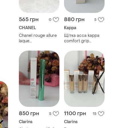
565 грн
880 грн
0
5
CHANEL
Kappa
Chanel rouge allure
Щітка acca kappa
laque
comfort grip
ультрастойкая
thermic black (72/53
сияющая жидкая
мм) браш з
губная помада
турмаліновим
покриттям
850 грн
1100 грн
5
15
Clarins
Clarins