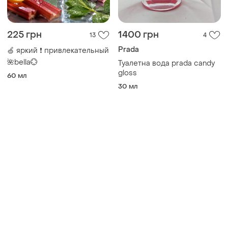
🌺bella💮
Туалетна вода prada candy
gloss
60 мл
30 мл