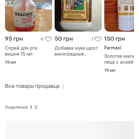
95 грн
50 грн
150 грн
0
1
Farmasi
Спрей для рта
Добавка мука шрот
вишня 75 мл
виноградные
Золотая маска 
косточки и
лица с асаей a
75 мл
зародыши пшеницы,
complex farmasi
75 мл
морозник и
мл, маска плеч
пшеничная
лица
клетчатка
Все товары продавца
Поделиться:
Оформляй подписку SMART
Получи заказ с бесплатной доставкой