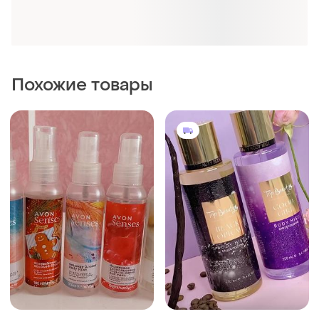
Похожие товары
100 грн
395 грн
0
6
Avon
Парфюмированные спреи
для тела
Парфюмированные спреи
для тела
Другой
100 мл