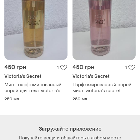
450 грн
450 грн
1
1
Victoria's Secret
Victoria's Secret
Мист. парфюмированный
Парфюмированный спрей,
спрей для тела. victoria’s
мист. victoria’s secret
secret coconut passion
coconut passion fragrance
250 мл
250 мл
fragrance mist, 250 мл
mist, 250 мл
Загружайте приложение
Покупайте вещи и общайтесь в любом месте
Как это работает?