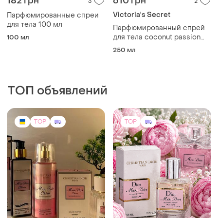
ТОП объявлений
TOP
TOP
860 грн
238 грн
2
18
Парфюмированный набор
🌺цветочно свежий🌺