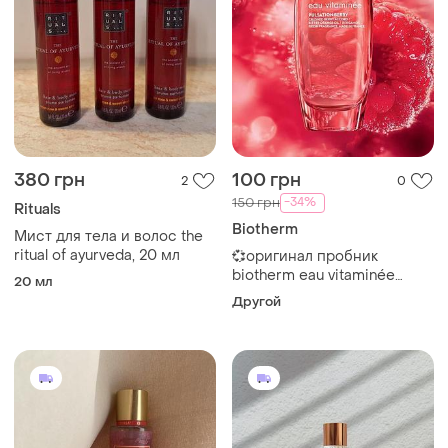
380 грн
100 грн
2
0
-34%
150 грн
Rituals
Biotherm
Мист для тела и волос the
ritual of ayurveda, 20 мл
💞оригинал пробник
biotherm eau vitaminée
20 мл
pulsation berry эмульсия
Другой
спрей для тела для женщин