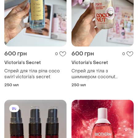
600 грн
600 грн
0
0
Victoria's Secret
Victoria's Secret
Спрей для тіла pina coco
Спрей для тіла з
swirl victoria’s secret
шиммером coconut
victoria’s secret
250 мл
250 мл