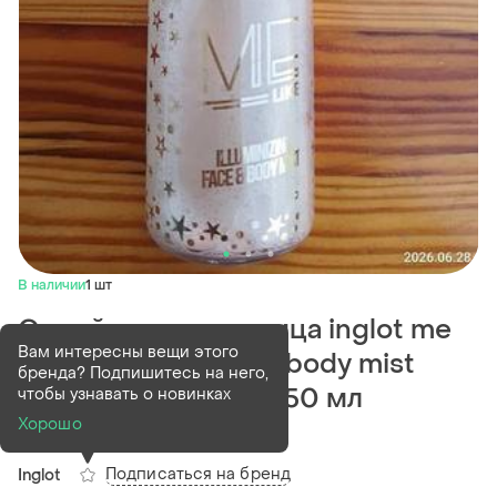
В наличии
1 шт
Спрей для тела и лица inglot me
Вам интересны вещи этого
like illuminizing face body mist
бренда? Подпишитесь на него,
парфюмированной 50 мл
чтобы узнавать о новинках
Хорошо
(1)
Подписаться на бренд
Inglot