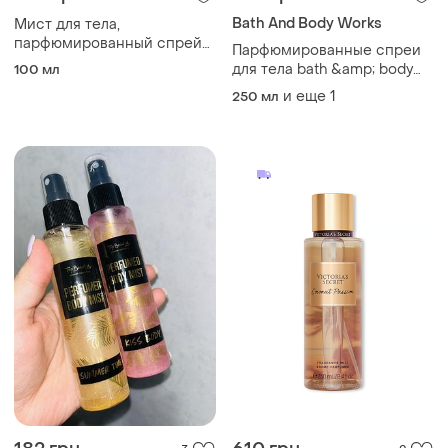
182 грн
610 грн
3
2
Victoria's Secret
Парфюмированные спреи
для тела 100 мл
Парфюмированный спрей
для тела coconut passion
100 мл
body fragrance body mist
250 мл