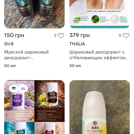
150 грн
379 грн
2
0
Str8
THALIA
Мужской шариковый
Шариковый дезодорант с
дезодорант-
отбеливающим эффектом
антиперспирант str8 wild
thalia "трейной эффект"
50 мл
50 мл
beat 72h invisible dry
унисекс без алюминия, 50
protection
мл туречевка