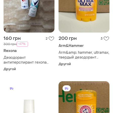
160 грн
200 грн
2
3
-47%
300 грн
Arm&Hammer
Rexona
Arm&amp; hammer, ultramax,
твердый дезодорант
Дезодорант
-антиперспирант для
антиперспирант rexona
Другой
женщин, со свежим
nivea cherry
Другой
ароматом