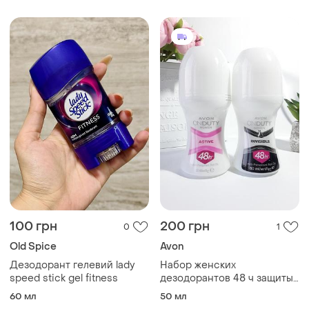
100 грн
200 грн
0
1
Old Spice
Avon
Дезодорант гелевий lady
Набор женских
speed stick gel fitness
дезодорантов 48 ч защиты,
avon onduty, эйвон
60 мл
50 мл