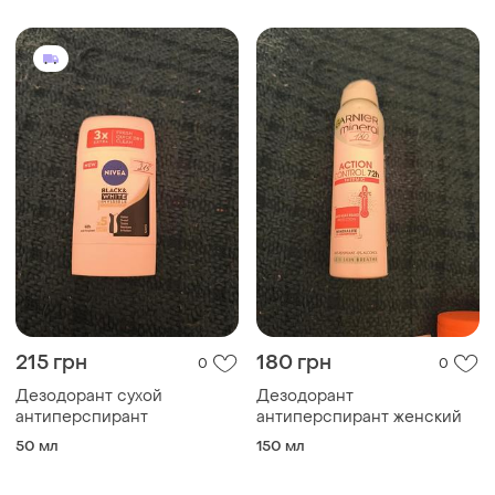
215 грн
180 грн
0
0
Дезодорант сухой
Дезодорант
антиперспирант
антиперспирант женский
50 мл
150 мл