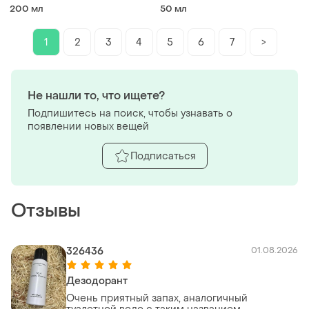
(оригинал)
200 мл
50 мл
1
2
3
4
5
6
7
>
Не нашли то, что ищете?
Подпишитесь на поиск, чтобы узнавать о
появлении новых вещей
Подписаться
Отзывы
326436
01.08.2026
Дезодорант
Очень приятный запах, аналогичный