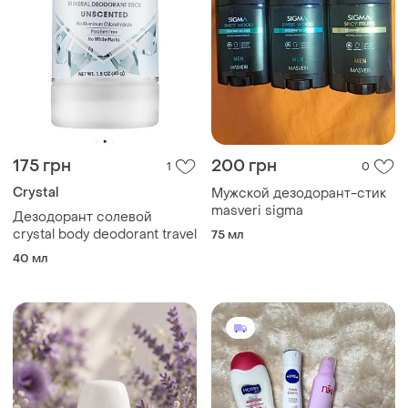
175 грн
200 грн
1
0
Crystal
Мужской дезодорант-стик
masveri sigma
Дезодорант солевой
crystal body deodorant travel
75 мл
40 мл