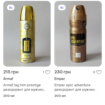
215 грн
230 грн
1
0
Armaf
Emper
Armaf tag him prestige
Emper epic adventure
дезодорант для мужчин
дезодорант для мужчин
(оригинал)
(оригинал)
200 мл
200 мл