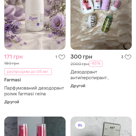
171 грн
300 грн
1
3
180 грн
-85%
2000 грн
распродажа до 08 авг.
Дезодорант
антиперспирант
Farmasi
шариковый розовый nike
Другой
Парфумований дезодорант
шампунь
ролик farmasi reina
Другой