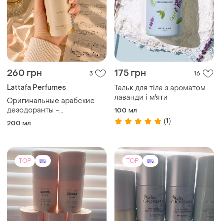
260 грн
175 грн
3
16
Lattafa Perfumes
Тальк для тіла з ароматом
лаванди і м'яти
Оригинальные арабские
дезодоранты -
100 мл
невероятная устойчивость,
(1)
200 мл
насыщенный шлейф и
привлекательные сладкие
ноты
TOP
TOP