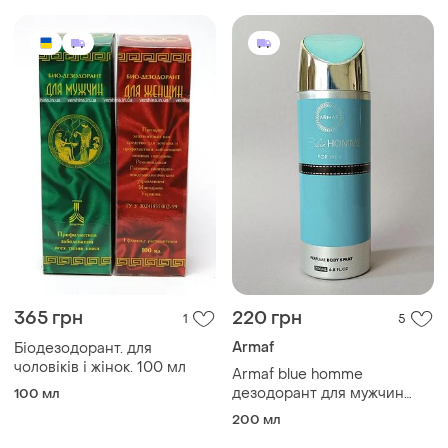
365 грн
220 грн
1
5
Armaf
Біодезодорант. для
чоловіків і жінок. 100 мл
Armaf blue homme
дезодорант для мужчин
100 мл
(оригинал)
200 мл