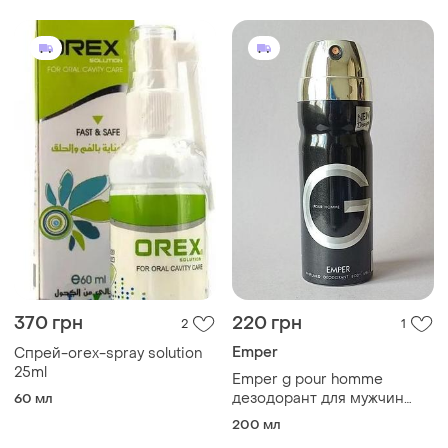
370 грн
220 грн
2
1
Emper
Спрей-orex-spray solution
25ml
Emper g pour homme
дезодорант для мужчин
60 мл
(оригинал)
200 мл