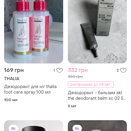
169 грн
332 грн
1
2
350 грн
THALIA
распродажа до 08 авг.
Дезодорант для ніг thalia
foot care spray 100 мл
Дезодорант - бальзам akt
the deodorant balm sc.02 5
100 мл
мл
5 мл