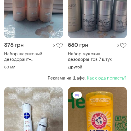
375 грн
550 грн
5
3
Набор шариковый
Набор мужских
дезодорант-
дезодорантов 7 штук
антиперспирант eclat
50 мл
Другой
femme weekend 5 штук
Реклама на Шафе.
Как сюда попасть?