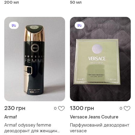
200 мл
50 мл
230 грн
1300 грн
0
0
Armaf
Versace Jeans Couture
Armaf odyssey femme
Парфумований дезодорант
дезодорант для женщин
versace