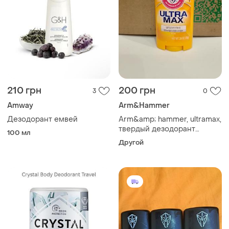
210 грн
200 грн
3
0
Amway
Arm&Hammer
Дезодорант емвей
Arm&amp; hammer, ultramax,
твердый дезодорант
100 мл
-антиперспирант, без
Другой
ароматизаторов