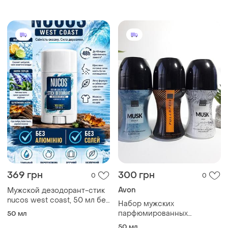
насыщенный шлейф и
привлекательные сладкие
ноты
369 грн
300 грн
0
0
Avon
Мужской дезодорант-стик
nucos west coast, 50 мл без
Набор мужских
алюминия и солей
парфюмированных
50 мл
туреченица
дезодорантов для тела 3
50 мл