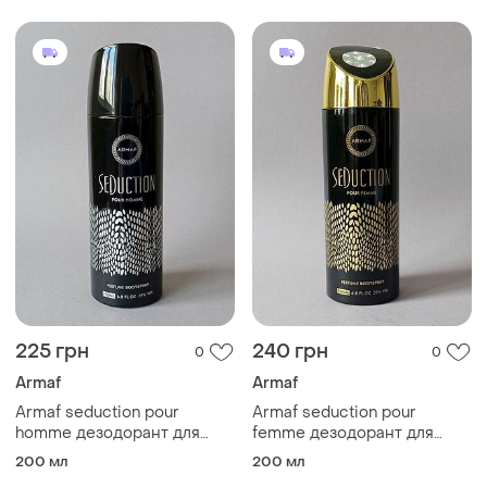
225 грн
240 грн
0
0
Armaf
Armaf
Armaf seduction pour
Armaf seduction pour
homme дезодорант для
femme дезодорант для
мужчин (оригинал)
женщин (оригинал)
200 мл
200 мл