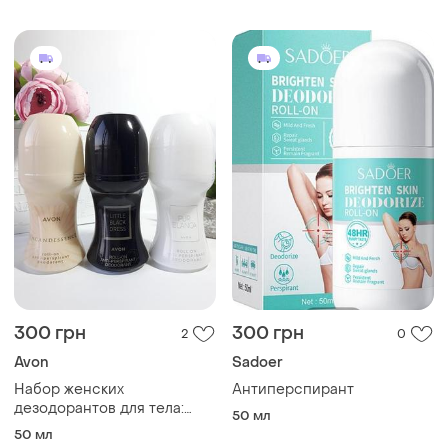
300 грн
300 грн
2
0
Avon
Sadoer
Набор женских
Антиперспирант
дезодорантов для тела:
50 мл
little black dress,
50 мл
incandessance, pur blanca,