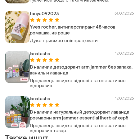
туалетной воде с таким названием.
tanya092023
31.07.2026
Yves rocher, антиперспирант 48 часов
ромашка, ив роше
Дуже приємно співпрацювати
lanatasha
17.07.2026
В наличии дезодорант arm jammer без запаха,
ваниль и лаванда
Продавець швидко відповів та оперативно
відправив.
lanatasha
17.07.2026
В наличии натуральный дезодорант лаванда
розмарин arm jammer essential iherb айхерб
Продавець швидко відповів та оперативно
відправив товар.
Также ищут