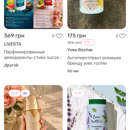
369 грн
175 грн
0
2
-6%
185 грн
LIVESTA
Yves Rocher
Парфюмированные
дезодоранты-стики nucos –
Антиперспірант ромашка
это не просто защита от
бренду yves rocher
Другой
пота, а настоящий
50 мл
ежедневный аромат, как
легкий парфюм! 💫
TOP
TOP