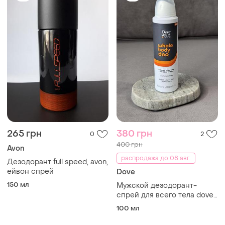
265 грн
380 грн
0
2
400 грн
Avon
распродажа до 08 авг.
Дезодорант full speed, avon,
ейвон спрей
Dove
150 мл
Мужской дезодорант-
спрей для всего тела dove
men+care whole body deo
100 мл
shea butter + cedar 113 г