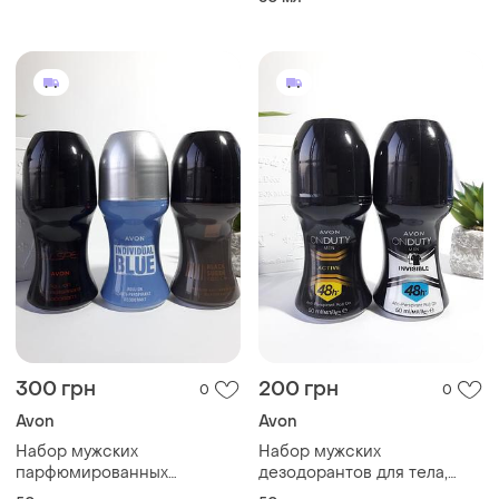
шт: musk rain + musk exhale
+ full speed, эйвон
300 грн
200 грн
0
0
Avon
Avon
Набор мужских
Набор мужских
парфюмированных
дезодорантов для тела,
дезодорантов для тела 3
avon on duty 2 шт, эйвон