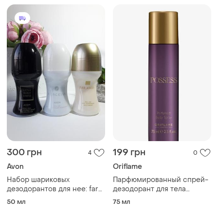
300 грн
199 грн
4
0
Avon
Oriflame
Набор шариковых
Парфюмированный спрей-
дезодорантов для нее: far
дезодорант для тела
away, little black dress,
possess [позес]
50 мл
75 мл
perceive - avon/Эйвон