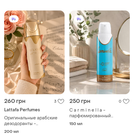
avon, эйвон
260 грн
250 грн
3
0
Lattafa Perfumes
C a r m i n e l l a -
парфюмированный
Оригинальные арабские
дезодорант
дезодоранты -
150 мл
невероятная устойчивость,
200 мл