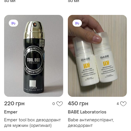
50 мл
50 мл
шт: full speed +individual blue
+ black suede touch avon/
Эйвон
220 грн
450 грн
0
4
Emper
BABE Laboratorios
Emper tool box дезодорант
Babe антиперспірант,
для мужчин (оригинал)
дезодорант